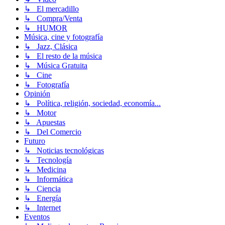
↳ El mercadillo
↳ Compra/Venta
↳ HUMOR
Música, cine y fotografía
↳ Jazz, Clásica
↳ El resto de la música
↳ Música Gratuita
↳ Cine
↳ Fotografía
Opinión
↳ Política, religión, sociedad, economía...
↳ Motor
↳ Apuestas
↳ Del Comercio
Futuro
↳ Noticias tecnológicas
↳ Tecnología
↳ Medicina
↳ Informática
↳ Ciencia
↳ Energía
↳ Internet
Eventos