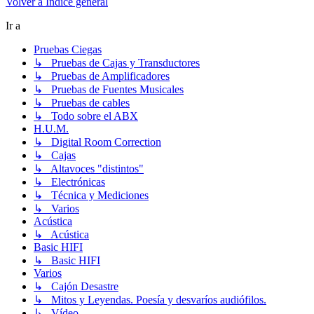
Volver a Índice general
Ir a
Pruebas Ciegas
↳ Pruebas de Cajas y Transductores
↳ Pruebas de Amplificadores
↳ Pruebas de Fuentes Musicales
↳ Pruebas de cables
↳ Todo sobre el ABX
H.U.M.
↳ Digital Room Correction
↳ Cajas
↳ Altavoces "distintos"
↳ Electrónicas
↳ Técnica y Mediciones
↳ Varios
Acústica
↳ Acústica
Basic HIFI
↳ Basic HIFI
Varios
↳ Cajón Desastre
↳ Mitos y Leyendas. Poesía y desvaríos audiófilos.
↳ Vídeo