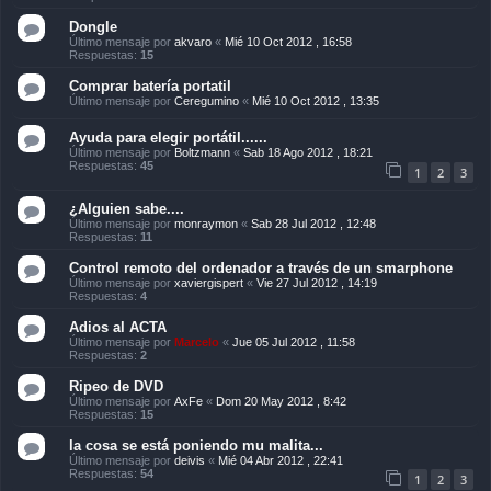
Dongle
Último mensaje por
akvaro
«
Mié 10 Oct 2012 , 16:58
Respuestas:
15
Comprar batería portatil
Último mensaje por
Ceregumino
«
Mié 10 Oct 2012 , 13:35
Ayuda para elegir portátil......
Último mensaje por
Boltzmann
«
Sab 18 Ago 2012 , 18:21
Respuestas:
45
1
2
3
¿Alguien sabe....
Último mensaje por
monraymon
«
Sab 28 Jul 2012 , 12:48
Respuestas:
11
Control remoto del ordenador a través de un smarphone
Último mensaje por
xaviergispert
«
Vie 27 Jul 2012 , 14:19
Respuestas:
4
Adios al ACTA
Último mensaje por
Marcelo
«
Jue 05 Jul 2012 , 11:58
Respuestas:
2
Ripeo de DVD
Último mensaje por
AxFe
«
Dom 20 May 2012 , 8:42
Respuestas:
15
la cosa se está poniendo mu malita...
Último mensaje por
deivis
«
Mié 04 Abr 2012 , 22:41
Respuestas:
54
1
2
3