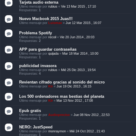
Tarjeta audio externa
Último mensaje por
rubius
«
Vie 13 Mar 2015 , 17:10
Respuestas:
1
Nuevo Macbook 2015 Juas!!!
Último mensaje por
Luismax
«
Jue 12 Mar 2015 , 16:07
Problema Spotify
Último mensaje por
recoil
«
Vie 20 Jun 2014 , 20:03
Respuestas:
2
APP para guardar contraseñas
Último mensaje por
quijada
«
Mar 18 Mar 2014 , 10:00
Respuestas:
1
publicidad invasora
Último mensaje por
rubius
«
Mié 25 Dic 2013 , 19:54
Respuestas:
4
Revientan cifrado gracias al sonido del micro
Último mensaje por
Kir
«
Jue 19 Dic 2013 , 16:15
Los 500 ordenadores mas bestias del planeta
Último mensaje por
Kir
«
Mar 13 Nov 2012 , 17:08
Epub gratis
Último mensaje por
Audiopreciso
«
Jue 08 Nov 2012 , 22:53
Respuestas:
1
NERO: JustSpeed
Último mensaje por
monraymon
«
Mié 24 Oct 2012 , 21:43
Respuestas:
1