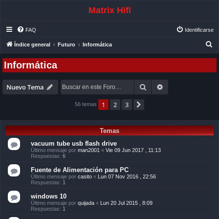
Matrix Hifi
FAQ
Identificarse
B
Índice general
Futuro
Informática
u
Informática
s
c
Buscar
Búsqueda avanza
Nuevo Tema
a
r
1
2
3
Siguiente
56 temas
Temas
vacuum tube usb flash drive
Último mensaje por
man2001
«
Vie 09 Jun 2017 , 11:13
Respuestas:
6
Fuente de Alimentación para PC
Último mensaje por
casito
«
Lun 07 Nov 2016 , 22:56
Respuestas:
1
windows 10
Último mensaje por
quijada
«
Lun 20 Jul 2015 , 8:09
Respuestas:
1