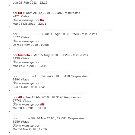
Lun 28 Feb 2011 , 12:17
POWER BALANCE CONFIESA EL ENGAÑO
por
Kir
»
Dom 26 Dic 2010 , 22:48
2
Respuestas
9421
Vistas
Último mensaje
por
Kir
Mar 28 Dic 2010 , 22:21
El tabaquismo reduce la capacidad de contraer el músculo
por
ANTONIUS1958
»
Jue 12 Ago 2010 , 2:53
1
Respuestas
8577
Vistas
Último mensaje
por
valhuma
Dom 14 Nov 2010 , 19:58
CONSEJOS DE INTERES GENERAL
por
Marcelo
»
Mar 25 May 2010 , 21:23
2
Respuestas
8950
Vistas
Último mensaje
por
deivis
Mar 15 Jun 2010 , 13:10
Si no es por ti, al menos hazlo por os conejos
por
Petimetre
»
Lun 14 Jun 2010 , 8:41
0
Respuestas
7894
Vistas
Último mensaje
por
Petimetre
Lun 14 Jun 2010 , 8:41
Sieeeeempreeeeeee COCACOLAAAAAAA
por
Alf
»
Jue 15 Abr 2010 , 18:35
20
Respuestas
27741
Vistas
Último mensaje
por
Alf
Mié 28 Abr 2010 , 11:50
Sangre
por
Klaatu
»
Mié 24 Mar 2010 , 12:08
1
Respuestas
8556
Vistas
Último mensaje
por
crow
Mié 24 Mar 2010 , 12:26