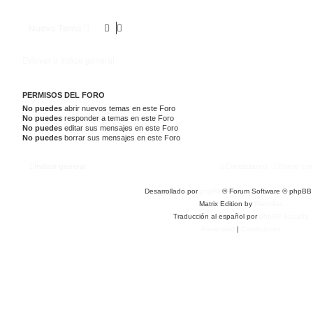
Nuevo Tema
Volver a Índice general
PERMISOS DEL FORO
No puedes
abrir nuevos temas en este Foro
No puedes
responder a temas en este Foro
No puedes
editar sus mensajes en este Foro
No puedes
borrar sus mensajes en este Foro
Índice general
Contáctanos
Borrar co
Desarrollado por
phpBB
® Forum Software © phpBB 
Matrix Edition by
Plantillas
Traducción al español por
phpBB España
Privacidad
|
Condiciones