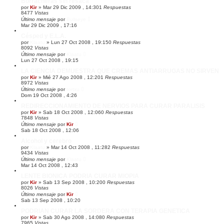
Borracheras sin resaca
por
Kir
»
Mar 29 Dic 2009 , 14:30
1
Respuestas
8477
Vistas
Último mensaje
por
Bullseye
Mar 29 Dic 2009 , 17:16
Césped y E.L.A.
por
Klaatu
»
Lun 27 Oct 2008 , 19:15
0
Respuestas
8092
Vistas
Último mensaje
por
Klaatu
Lun 27 Oct 2008 , 19:15
LA CIENCIA DEMUESTRA QUE CREMAS ANTIARRUGAS NO SIRVEN
por
Kir
»
Mié 27 Ago 2008 , 12:20
1
Respuestas
8972
Vistas
Último mensaje
por
tortxu
Dom 19 Oct 2008 , 4:26
REDIRECCIONAMIENTO DE NERVIOS PARA CURAR PARALISIS
por
Kir
»
Sab 18 Oct 2008 , 12:06
0
Respuestas
7848
Vistas
Último mensaje
por
Kir
Sab 18 Oct 2008 , 12:06
Alcohol y cerebro
por
Klaatu
»
Mar 14 Oct 2008 , 11:28
2
Respuestas
9434
Vistas
Último mensaje
por
Klaatu
Mar 14 Oct 2008 , 12:43
LENTE BIONICA PODRIA CURAR MIOPIA
por
Kir
»
Sab 13 Sep 2008 , 10:20
0
Respuestas
8026
Vistas
Último mensaje
por
Kir
Sab 13 Sep 2008 , 10:20
PODRIAN CURAR LA SORDERA CON TERAPIA GENETICA
por
Kir
»
Sab 30 Ago 2008 , 14:08
0
Respuestas
7965
Vistas