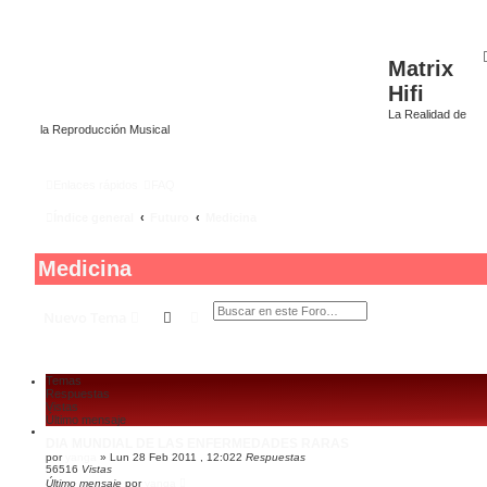
Matrix
Hifi
La Realidad de
la Reproducción Musical
Enlaces rápidos
FAQ
Índice general
Futuro
Medicina
Medicina
Buscar
Búsqueda avanzada
Nuevo Tema
Temas
Respuestas
Vistas
Último mensaje
DIA MUNDIAL DE LAS ENFERMEDADES RARAS
por
yanga
»
Lun 28 Feb 2011 , 12:02
2
Respuestas
56516
Vistas
Último mensaje
por
yanga