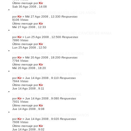
Último mensaje
por
Kir
Sab 30 Ago 2008 , 14:08
DESCUBREN COMO VIVIR HASTA LOS 125 AÑOS
por
Kir
»
Mié 27 Ago 2008 , 12:33
0
Respuestas
9106
Vistas
Último mensaje
por
Kir
Mié 27 Ago 2008 , 12:33
NUEVO Y BARATO TRATAMIENTO DEL CANCER DE MAMA
por
Kir
»
Lun 25 Ago 2008 , 12:50
0
Respuestas
7890
Vistas
Último mensaje
por
Kir
Lun 25 Ago 2008 , 12:50
OBTIENEN SANGRE DE CELULAS MADRE
por
Kir
»
Mié 20 Ago 2008 , 18:20
0
Respuestas
7794
Vistas
Último mensaje
por
Kir
Mié 20 Ago 2008 , 18:20
DESCUBREN VACUNA CONTRA EL SIDA
por
Kir
»
Jue 14 Ago 2008 , 9:11
0
Respuestas
7844
Vistas
Último mensaje
por
Kir
Jue 14 Ago 2008 , 9:11
NUEVO AVANCE CONTRA LA LEUCEMIA
por
Kir
»
Jue 14 Ago 2008 , 9:08
0
Respuestas
7931
Vistas
Último mensaje
por
Kir
Jue 14 Ago 2008 , 9:08
FRENAN EL ENVEJECIMIENTO EN ORGANOS
por
Kir
»
Jue 14 Ago 2008 , 9:02
0
Respuestas
7608
Vistas
Último mensaje
por
Kir
Jue 14 Ago 2008 , 9:02