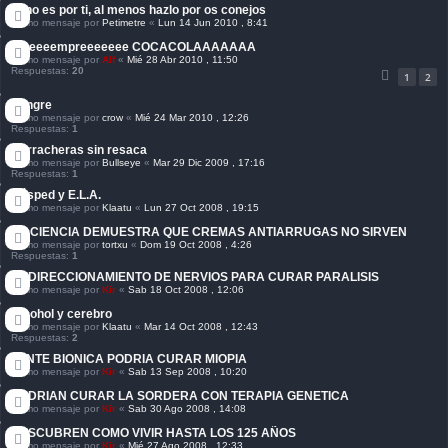
Si no es por ti, al menos hazlo por os conejos
Último mensaje por
Petimetre
«
Lun 14 Jun 2010 , 8:41
Sieeeeempreeeeeee COCACOLAAAAAAA
Último mensaje por
Alf
«
Mié 28 Abr 2010 , 11:50
Respuestas:
20
1
2
Sangre
Último mensaje por
crow
«
Mié 24 Mar 2010 , 12:26
Respuestas:
1
Borracheras sin resaca
Último mensaje por
Bullseye
«
Mar 29 Dic 2009 , 17:16
Respuestas:
1
Césped y E.L.A.
Último mensaje por
Klaatu
«
Lun 27 Oct 2008 , 19:15
LA CIENCIA DEMUESTRA QUE CREMAS ANTIARRUGAS NO SIRVEN
Último mensaje por
tortxu
«
Dom 19 Oct 2008 , 4:26
Respuestas:
1
REDIRECCIONAMIENTO DE NERVIOS PARA CURAR PARALISIS
Último mensaje por
Kir
«
Sab 18 Oct 2008 , 12:06
Alcohol y cerebro
Último mensaje por
Klaatu
«
Mar 14 Oct 2008 , 12:43
Respuestas:
2
LENTE BIONICA PODRIA CURAR MIOPIA
Último mensaje por
Kir
«
Sab 13 Sep 2008 , 10:20
PODRIAN CURAR LA SORDERA CON TERAPIA GENETICA
Último mensaje por
Kir
«
Sab 30 Ago 2008 , 14:08
DESCUBREN COMO VIVIR HASTA LOS 125 AÑOS
Último mensaje por
Kir
«
Mié 27 Ago 2008 , 12:33