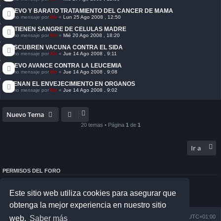
NUEVO Y BARATO TRATAMIENTO DEL CANCER DE MAMA
Último mensaje por
Kir
«
Lun 25 Ago 2008 , 12:50
OBTIENEN SANGRE DE CELULAS MADRE
Último mensaje por
Kir
«
Mié 20 Ago 2008 , 18:20
DESCUBREN VACUNA CONTRA EL SIDA
Último mensaje por
Kir
«
Jue 14 Ago 2008 , 9:11
NUEVO AVANCE CONTRA LA LEUCEMIA
Último mensaje por
Kir
«
Jue 14 Ago 2008 , 9:08
FRENAN EL ENVEJECIMIENTO EN ORGANOS
Último mensaje por
Kir
«
Jue 14 Ago 2008 , 9:02
Nuevo Tema
20 temas • Página
1
de
1
Ir a
PERMISOS DEL FORO
No puedes
abrir nuevos temas en este Foro
No puedes
responder a temas en este Foro
Este sitio web utiliza cookies para asegurar que
No puedes
editar sus mensajes en este Foro
No puedes
borrar sus mensajes en este Foro
obtenga la mejor experiencia en nuestro sitio
Índice general
Todos los horarios son
UTC+01:00
web.
Saber más