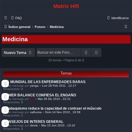
Matrix Hifi
FAQ
Identificarse
B
Índice general
Futuro
Medicina
u
Medicina
s
c
Buscar
Búsqueda avanza
Nuevo Tema
a
20 temas • Página
1
de
1
r
Temas
DIA MUNDIAL DE LAS ENFERMEDADES RARAS
Último mensaje por
yanga
«
Lun 28 Feb 2011 , 12:17
Respuestas:
2
POWER BALANCE CONFIESA EL ENGAÑO
Último mensaje por
Kir
«
Mar 28 Dic 2010 , 22:21
Respuestas:
2
El tabaquismo reduce la capacidad de contraer el músculo
Último mensaje por
valhuma
«
Dom 14 Nov 2010 , 19:58
Respuestas:
1
CONSEJOS DE INTERES GENERAL
Último mensaje por
deivis
«
Mar 15 Jun 2010 , 13:10
Respuestas:
2