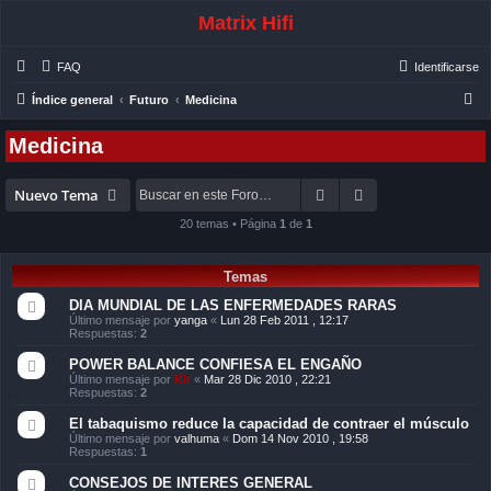
Matrix Hifi
FAQ
Identificarse
B
Índice general
Futuro
Medicina
u
Medicina
s
c
Buscar
Búsqueda avanza
Nuevo Tema
a
20 temas • Página
1
de
1
r
Temas
DIA MUNDIAL DE LAS ENFERMEDADES RARAS
Último mensaje por
yanga
«
Lun 28 Feb 2011 , 12:17
Respuestas:
2
POWER BALANCE CONFIESA EL ENGAÑO
Último mensaje por
Kir
«
Mar 28 Dic 2010 , 22:21
Respuestas:
2
El tabaquismo reduce la capacidad de contraer el músculo
Último mensaje por
valhuma
«
Dom 14 Nov 2010 , 19:58
Respuestas:
1
CONSEJOS DE INTERES GENERAL