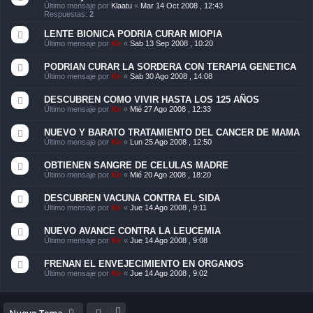
Último mensaje por
Klaatu
«
Mar 14 Oct 2008 , 12:43
Respuestas:
2
LENTE BIONICA PODRIA CURAR MIOPIA
Último mensaje por
Kir
«
Sab 13 Sep 2008 , 10:20
PODRIAN CURAR LA SORDERA CON TERAPIA GENETICA
Último mensaje por
Kir
«
Sab 30 Ago 2008 , 14:08
DESCUBREN COMO VIVIR HASTA LOS 125 AÑOS
Último mensaje por
Kir
«
Mié 27 Ago 2008 , 12:33
NUEVO Y BARATO TRATAMIENTO DEL CANCER DE MAMA
Último mensaje por
Kir
«
Lun 25 Ago 2008 , 12:50
OBTIENEN SANGRE DE CELULAS MADRE
Último mensaje por
Kir
«
Mié 20 Ago 2008 , 18:20
DESCUBREN VACUNA CONTRA EL SIDA
Último mensaje por
Kir
«
Jue 14 Ago 2008 , 9:11
NUEVO AVANCE CONTRA LA LEUCEMIA
Último mensaje por
Kir
«
Jue 14 Ago 2008 , 9:08
FRENAN EL ENVEJECIMIENTO EN ORGANOS
Último mensaje por
Kir
«
Jue 14 Ago 2008 , 9:02
Nuevo Tema