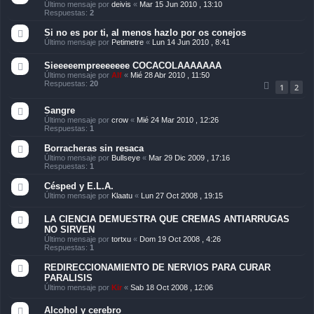
Último mensaje por
deivis
«
Mar 15 Jun 2010 , 13:10
Respuestas:
2
Si no es por ti, al menos hazlo por os conejos
Último mensaje por
Petimetre
«
Lun 14 Jun 2010 , 8:41
Sieeeeempreeeeeee COCACOLAAAAAAA
Último mensaje por
Alf
«
Mié 28 Abr 2010 , 11:50
Respuestas:
20
1
2
Sangre
Último mensaje por
crow
«
Mié 24 Mar 2010 , 12:26
Respuestas:
1
Borracheras sin resaca
Último mensaje por
Bullseye
«
Mar 29 Dic 2009 , 17:16
Respuestas:
1
Césped y E.L.A.
Último mensaje por
Klaatu
«
Lun 27 Oct 2008 , 19:15
LA CIENCIA DEMUESTRA QUE CREMAS ANTIARRUGAS
NO SIRVEN
Último mensaje por
tortxu
«
Dom 19 Oct 2008 , 4:26
Respuestas:
1
REDIRECCIONAMIENTO DE NERVIOS PARA CURAR
PARALISIS
Último mensaje por
Kir
«
Sab 18 Oct 2008 , 12:06
Alcohol y cerebro