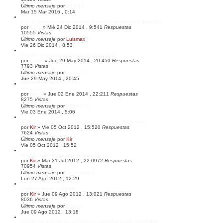
z
Último mensaje
por
atcing
a
Mar 15 Mar 2016 , 0:14
d
First Graphene Audio Speaker Easily Outperforms Traditional
a
por
AxFe
»
Mié 24 Dic 2014 , 9:54
1
Respuestas
10555
Vistas
Último mensaje
por
Luismax
Vie 26 Dic 2014 , 8:53
Firefox ! el piloto mental por fin inventado
por
acimo
»
Jue 29 May 2014 , 20:45
0
Respuestas
7793
Vistas
Último mensaje
por
acimo
Jue 29 May 2014 , 20:45
levitación acústica
por
pepo
»
Jue 02 Ene 2014 , 22:21
1
Respuestas
8275
Vistas
Último mensaje
por
NEEMO
Vie 03 Ene 2014 , 5:06
Australia inaugura el mayor radiotelescopio del mundo
por
Kir
»
Vie 05 Oct 2012 , 15:52
0
Respuestas
7624
Vistas
Último mensaje
por
Kir
Vie 05 Oct 2012 , 15:52
Acontecimiento planetario (este si)
por
Kir
»
Mar 31 Jul 2012 , 22:09
72
Respuestas
70954
Vistas
Último mensaje
por
Boltzmann
Lun 27 Ago 2012 , 12:29
Grafeno made in Spain
por
Kir
»
Jue 09 Ago 2012 , 13:02
1
Respuestas
8036
Vistas
Último mensaje
por
deivis
Jue 09 Ago 2012 , 13:18
la gran mentira de los repelentes electrónicos de mosquitos