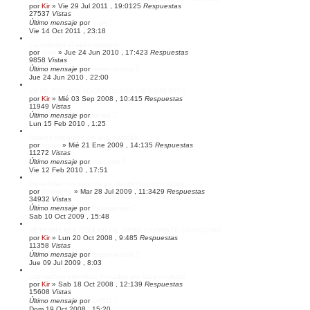
por
Kir
»
Vie 29 Jul 2011 , 19:01
25
Respuestas
27537
Vistas
Último mensaje
por
Xarly
Vie 14 Oct 2011 , 23:18
La solucion al aparcamiento
por
crow
»
Jue 24 Jun 2010 , 17:42
3
Respuestas
9858
Vistas
Último mensaje
por
renanvinicius
Jue 24 Jun 2010 , 22:00
YA SE PUEDEN TOCAR COSAS INEXISTENTES
por
Kir
»
Mié 03 Sep 2008 , 10:41
5
Respuestas
11949
Vistas
Último mensaje
por
vicrod
Lun 15 Feb 2010 , 1:25
Altavoz integrado en una bombilla
por
ogran
»
Mié 21 Ene 2009 , 14:13
5
Respuestas
11272
Vistas
Último mensaje
por
marcelito
Vie 12 Feb 2010 , 17:51
Desarrollan un sistema de electricidad sin cables
por
Petimetre
»
Mar 28 Jul 2009 , 11:34
29
Respuestas
34932
Vistas
Último mensaje
por
Ceregumino
Sab 10 Oct 2009 , 15:48
MEMORIA MOLECULAR DE IMPRESIONANTE CAPACIDAD
por
Kir
»
Lun 20 Oct 2008 , 9:48
5
Respuestas
11358
Vistas
Último mensaje
por
renanvinicius
Jue 09 Jul 2009 , 8:03
Los coches electricos frenados por las petroleras
por
Kir
»
Sab 18 Oct 2008 , 12:13
9
Respuestas
15608
Vistas
Último mensaje
por
avf111
Dom 19 Oct 2008 , 15:20