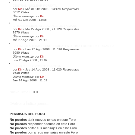
CENTRAL NUCLEAR PORTATIL
por
Kir
»
Mié 01 Oct 2008 , 13:46
0
Respuestas
8012
Vistas
Último mensaje
por
Kir
Mié 01 Oct 2008 , 13:46
LA INVISIBILIDAD AL ALCANCE DE LA MANO
por
Kir
»
Mié 27 Ago 2008 , 21:12
0
Respuestas
7970
Vistas
Último mensaje
por
Kir
Mié 27 Ago 2008 , 21:12
LA SINGULARIDAD TECNOLOGICA: LA ULTIMA FRONTERA ORGANICA
por
Kir
»
Lun 25 Ago 2008 , 11:09
0
Respuestas
7980
Vistas
Último mensaje
por
Kir
Lun 25 Ago 2008 , 11:09
LLENAR EL DEPOSITO EN CASA
por
Kir
»
Jue 14 Ago 2008 , 11:02
0
Respuestas
7648
Vistas
Último mensaje
por
Kir
Jue 14 Ago 2008 , 11:02
Nuevo Tema
Volver a Índice general
PERMISOS DEL FORO
No puedes
abrir nuevos temas en este Foro
No puedes
responder a temas en este Foro
No puedes
editar sus mensajes en este Foro
No puedes
borrar sus mensajes en este Foro