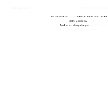
Índice general
Contáctanos
Borrar co
Desarrollado por
phpBB
® Forum Software © phpBB 
Matrix Edition by
Plantillas
Traducción al español por
phpBB España
Privacidad
|
Condiciones