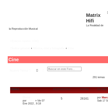
Matrix
Hifi
La Realidad de
la Reproducción Musical
Enlaces rápidos
FAQ
Índice general
Música, cine y fotografía
Cine
Cine
Buscar
Búsqueda avanzada
Nuevo Tema
291 temas
TEMAS
RESPUESTAS
VISTAS
ÚLTIMO
Dune
por
Marc
5
26161
por
rubius
»
Vie 07
Sab 17 S
Ene 2022 , 9:18