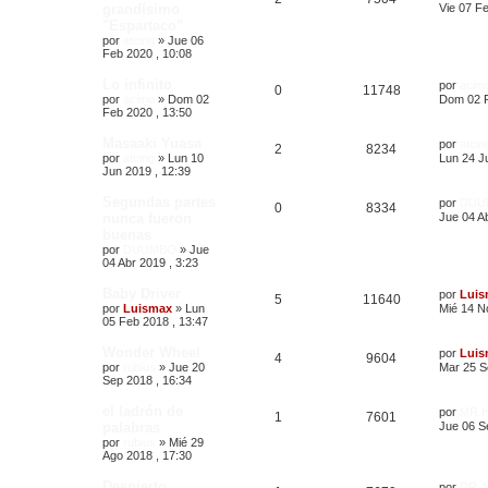
grandísimo
Vie 07 Fe
"Espartaco"
por
atcing
»
Jue 06
Feb 2020 , 10:08
Lo infinito
por
acim
0
11748
por
acimo
»
Dom 02
Dom 02 F
Feb 2020 , 13:50
Masaaki Yuasa
por
atcin
2
8234
por
atcing
»
Lun 10
Lun 24 J
Jun 2019 , 12:39
Segundas partes
por
DUU
0
8334
nunca fueron
Jue 04 Ab
buenas
por
DUUMBO
»
Jue
04 Abr 2019 , 3:23
Baby Driver
por
Luis
5
11640
por
Luismax
»
Lun
Mié 14 N
05 Feb 2018 , 13:47
Wonder Wheel
por
Luis
4
9604
por
rubius
»
Jue 20
Mar 25 S
Sep 2018 , 16:34
el ladrón de
por
MR.
1
7601
palabras
Jue 06 S
por
rubius
»
Mié 29
Ago 2018 , 17:30
Despierto
por
DR.J