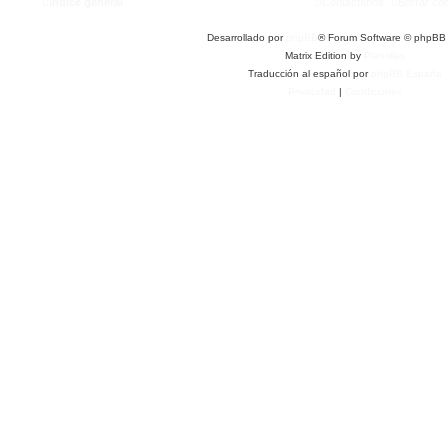
Índice general
Contáctanos
Borrar co
Desarrollado por
phpBB
® Forum Software © phpBB 
Matrix Edition by
Plantillas
Traducción al español por
phpBB España
Privacidad
|
Condiciones