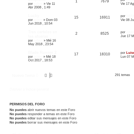
1
7679
por
rubius
»
Vie 11
Vie 17 Ag
Abr 2008 , 1:49
Lucky
por
NEE
15
16911
por
acimo
»
Dom 03
Vie 08 Ju
Jun 2018 , 10:54
Tres carteles en
por
rubiu
2
8525
las afueras
Jue 17 M
por
rubius
»
Mié 16
May 2018 , 23:54
Blade Runner 2
por
Luis
17
18310
por
acimo
»
Mié 18
Lun 07 M
Oct 2017 , 18:53
Nuevo Tema
291 temas
Volver a Índice general
PERMISOS DEL FORO
No puedes
abrir nuevos temas en este Foro
No puedes
responder a temas en este Foro
No puedes
editar sus mensajes en este Foro
No puedes
borrar sus mensajes en este Foro