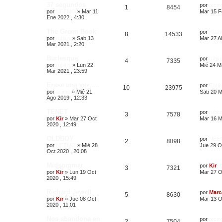
37 segundos
por
atcin
1
8454
por
NEEMO
»
Mar 11
Mar 15 F
Ene 2022 , 4:30
The Green Book
por
Klaat
8
14533
por
rubius
»
Sab 13
Mar 27 A
Mar 2021 , 2:20
Burlesque
por
rubiu
4
7335
por
rubius
»
Lun 22
Mié 24 M
Mar 2021 , 23:59
Erase una vez.....
por
Enrik
10
23975
por
acimo
»
Mié 21
Sab 20 M
Ago 2019 , 12:33
TENET
por
rubiu
3
7578
por
Kir
»
Mar 27 Oct
Mar 16 M
2020 , 12:49
OLDBOY
por
NEE
2
8098
por
NEEMO
»
Mié 28
Jue 29 O
Oct 2020 , 20:08
Midsommar
por
Kir
3
7321
por
Kir
»
Lun 19 Oct
Mar 27 O
2020 , 15:49
Richard Jewell
por
Marc
5
8630
por
Kir
»
Jue 08 Oct
Mar 13 O
2020 , 11:01
Nos abandona en
por
atcin
2
7504