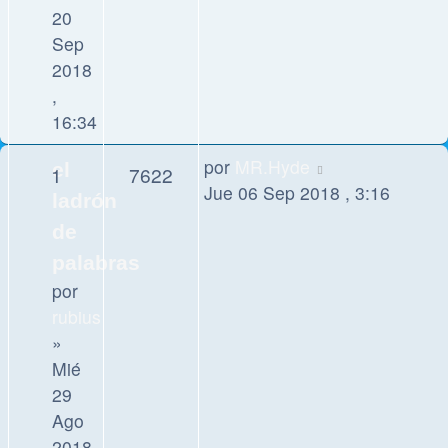
20
Sep
2018
,
16:34
por
MR.Hyde
el
1
7622
Jue 06 Sep 2018 , 3:16
ladrón
de
palabras
por
rubius
»
Mié
29
Ago
2018