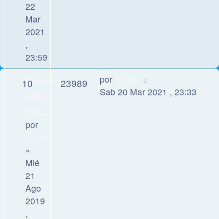
22
Mar
2021
,
23:59
por
Enrike
Erase
10
23989
Sab 20 Mar 2021 , 23:33
una
vez.....
por
acimo
»
Mié
21
Ago
2019
,