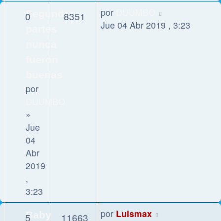
por
DUUMBO
Segundas
0
8351
Jue 04 Abr 2019 , 3:23
partes
nunca
fueron
buenas
por
DUUMBO
»
Jue
04
Abr
2019
,
3:23
por
Luismax
Baby
5
11663