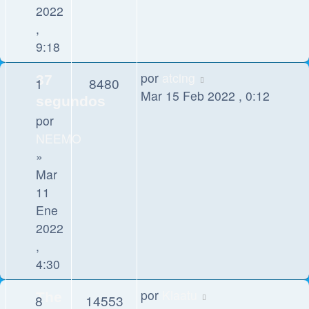
2022
,
9:18
por
atcing
37
1
8480
Mar 15 Feb 2022 , 0:12
segundos
por
NEEMO
»
Mar
11
Ene
2022
,
4:30
por
Klaatu
The
8
14553