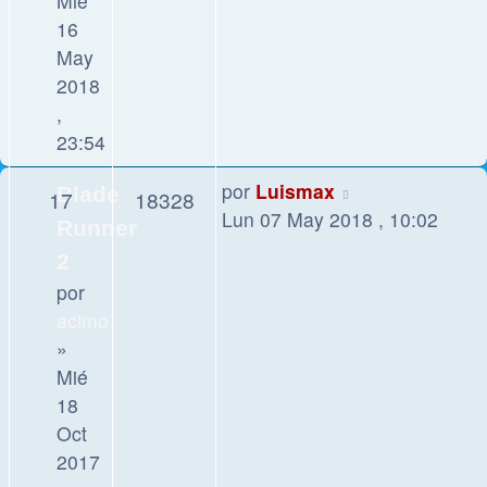
Mié
16
May
2018
,
23:54
por
Luismax
Blade
17
18328
Lun 07 May 2018 , 10:02
Runner
2
por
acimo
»
Mié
18
Oct
2017