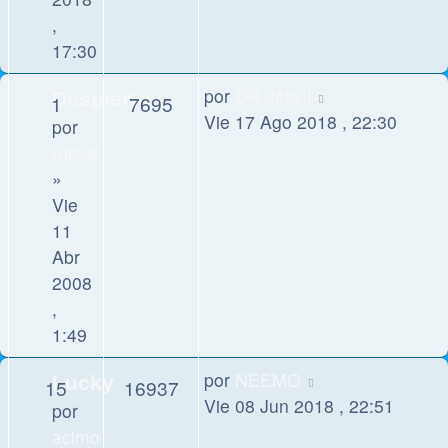
,
17:30
por
DR.Jekyll
Despierto
1
7695
Vie 17 Ago 2018 , 22:30
por
rubius
»
Vie
11
Abr
2008
,
1:49
por
NEEMO
Lucky
15
16937
Vie 08 Jun 2018 , 22:51
por
acimo