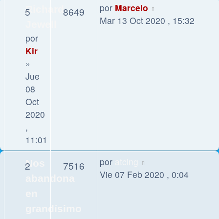
por
Marcelo
Richard
5
8649
Mar 13 Oct 2020 , 15:32
Jewell
por
Kir
»
Jue
08
Oct
2020
,
11:01
por
atcing
Nos
2
7516
Vie 07 Feb 2020 , 0:04
abandona
en
grandísimo