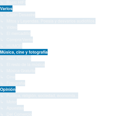
↳ Basic HIFI
Varios
↳ Cajón Desastre
↳ Mitos y Leyendas. Poesía y desvaríos audiófilos.
↳ Vídeo
↳ El mercadillo
↳ Compra/Venta
↳ HUMOR
Música, cine y fotografía
↳ Jazz, Clásica
↳ El resto de la música
↳ Música Gratuita
↳ Cine
↳ Fotografía
Opinión
↳ Política, religión, sociedad, economía...
↳ Motor
↳ Apuestas
↳ Del Comercio