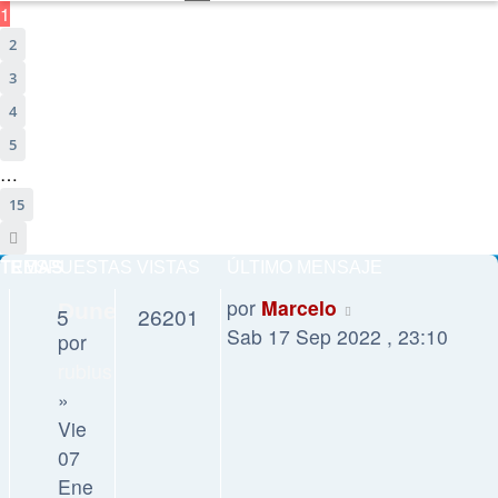
1
2
3
4
5
…
15
Siguiente
TEMAS
RESPUESTAS
VISTAS
ÚLTIMO MENSAJE
por
Marcelo
Dune
5
26201
Sab 17 Sep 2022 , 23:10
por
rubius
»
Vie
07
Ene