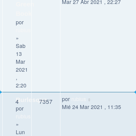
Mar 27 Abr 2021 , 22:27
Green
Book
por
rubius
»
Sab
13
Mar
2021
,
2:20
por
rubius
Burlesque
4
7357
Mié 24 Mar 2021 , 11:35
por
rubius
»
Lun