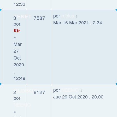
12:33
por
rubius
TENET
3
7587
Mar 16 Mar 2021 , 2:34
por
Kir
»
Mar
27
Oct
2020
,
12:49
por
NEEMO
OLDBOY
2
8127
Jue 29 Oct 2020 , 20:00
por
NEEMO
»