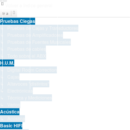
Volver a Índice general
Ir a
Pruebas Ciegas
↳ Pruebas de Cajas y Transductores
↳ Pruebas de Amplificadores
↳ Pruebas de Fuentes Musicales
↳ Pruebas de cables
↳ Todo sobre el ABX
H.U.M.
↳ Digital Room Correction
↳ Cajas
↳ Altavoces "distintos"
↳ Electrónicas
↳ Técnica y Mediciones
↳ Varios
Acústica
↳ Acústica
Basic HIFI