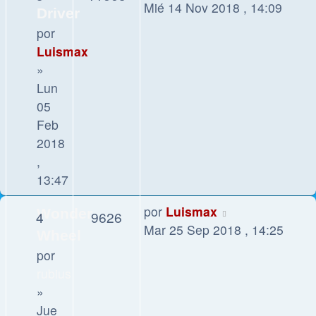
Mié 14 Nov 2018 , 14:09
Driver
por
Luismax
»
Lun
05
Feb
2018
,
13:47
por
Luismax
Wonder
4
9626
Mar 25 Sep 2018 , 14:25
Wheel
por
rubius
»
Jue