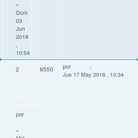
»
Dom
03
Jun
2018
,
10:54
por
rubius
Tres
2
8550
Jue 17 May 2018 , 10:34
carteles
en
las
afueras
por
rubius
»