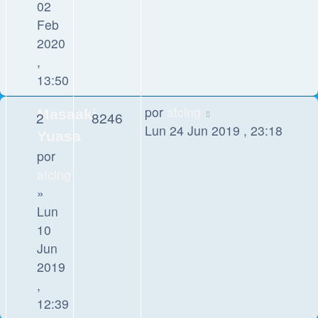
02
Feb
2020
,
13:50
por
atcing
Masaaki
2
8246
Lun 24 Jun 2019 , 23:18
Yuasa
por
atcing
»
Lun
10
Jun
2019
,
12:39