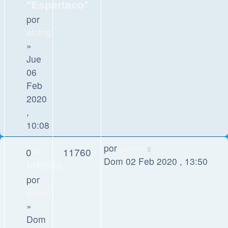
"Espartaco"
por
atcing
»
Jue
06
Feb
2020
,
10:08
por
acimo
Lo
0
11760
Dom 02 Feb 2020 , 13:50
infinito
por
acimo
»
Dom