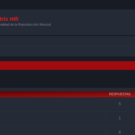
rix Hifi
alidad de la Reproducción Musical
squeda avanzada
RESPUESTAS
5
1
8