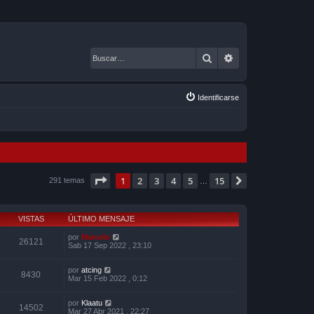
Buscar
Búsqueda avanza
Identificarse
Página
1
de
15
1
2
3
4
5
15
Siguiente
291 temas
…
VISTAS
ÚLTIMO MENSAJE
por
Marcelo
26121
Sab 17 Sep 2022 , 23:10
por
atcing
8430
Mar 15 Feb 2022 , 0:12
por
Klaatu
14502
Mar 27 Abr 2021 , 22:27