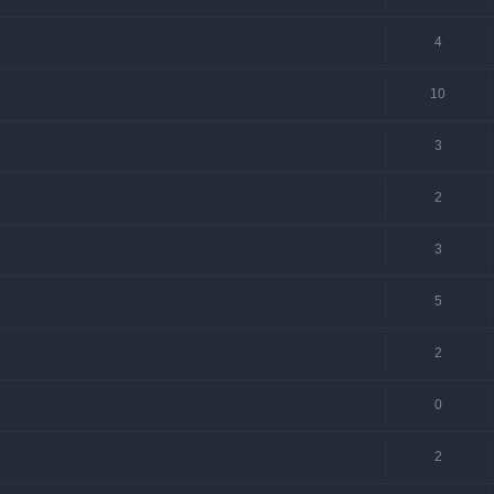
4
10
3
2
3
5
2
0
2