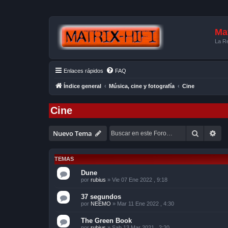
Mat
La Re
Enlaces rápidos
FAQ
Índice general
Música, cine y fotografía
Cine
Cine
Buscar
Bú
Nuevo Tema
TEMAS
Dune
por
rubius
»
Vie 07 Ene 2022 , 9:18
37 segundos
por
NEEMO
»
Mar 11 Ene 2022 , 4:30
The Green Book
por
rubius
»
Sab 13 Mar 2021 , 2:20