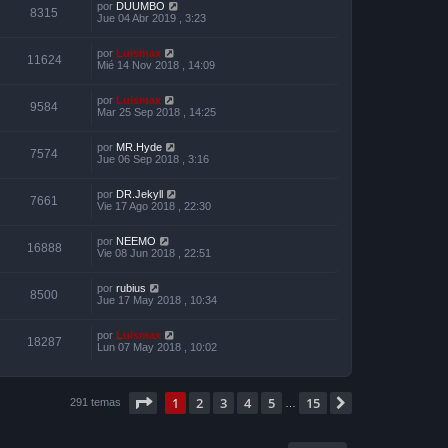
por
DUUMBO
8315
Jue 04 Abr 2019 , 3:23
por
Luismax
11624
Mié 14 Nov 2018 , 14:09
por
Luismax
9584
Mar 25 Sep 2018 , 14:25
por
MR.Hyde
7574
Jue 06 Sep 2018 , 3:16
por
DR.Jekyll
7661
Vie 17 Ago 2018 , 22:30
por
NEEMO
16888
Vie 08 Jun 2018 , 22:51
por
rubius
8500
Jue 17 May 2018 , 10:34
por
Luismax
18287
Lun 07 May 2018 , 10:02
Página
1
de
15
1
2
3
4
5
15
Siguiente
291 temas
…