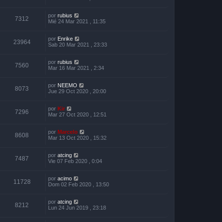
por
rubius
7312
Mié 24 Mar 2021 , 11:35
por
Enrike
23964
Sab 20 Mar 2021 , 23:33
por
rubius
7560
Mar 16 Mar 2021 , 2:34
por
NEEMO
8073
Jue 29 Oct 2020 , 20:00
por
Kir
7296
Mar 27 Oct 2020 , 12:51
por
Marcelo
8608
Mar 13 Oct 2020 , 15:32
por
atcing
7487
Vie 07 Feb 2020 , 0:04
por
acimo
11728
Dom 02 Feb 2020 , 13:50
por
atcing
8212
Lun 24 Jun 2019 , 23:18