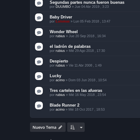
Segundas partes nunca fueron buenas
por
DUUMBO
»
Jue 04 Abr 2019 , 3:23
Baby Driver
por
Luismax
»
Lun 05 Feb 2018 , 13:47
Wonder Wheel
por
rubius
»
Jue 20 Sep 2018 , 16:34
el ladrón de palabras
por
rubius
»
Mié 29 Ago 2018 , 17:30
Despierto
por
rubius
»
Vie 11 Abr 2008 , 1:49
Lucky
por
acimo
»
Dom 03 Jun 2018 , 10:54
Tres carteles en las afueras
por
rubius
»
Mié 16 May 2018 , 23:54
Blade Runner 2
por
acimo
»
Mié 18 Oct 2017 , 18:53
Nuevo Tema