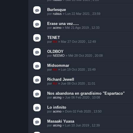
Burlesque
por
rubius
»
Lun 22 Mar 2021 , 23:59
Erase una vez.....
por
acimo
»
Mié 21 Ago 2019 , 12:33
TENET
por
Kir
»
Mar 27 Oct 2020 , 12:49
OLDBOY
por
NEEMO
»
Mié 28 Oct 2020 , 20:08
Midsommar
por
Kir
»
Lun 19 Oct 2020 , 15:49
Richard Jewell
por
Kir
»
Jue 08 Oct 2020 , 11:01
Nos abandona en grandísimo "Espartaco"
por
atcing
»
Jue 06 Feb 2020 , 10:08
Lo infinito
por
acimo
»
Dom 02 Feb 2020 , 13:50
Masaaki Yuasa
por
atcing
»
Lun 10 Jun 2019 , 12:39