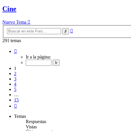
Cine
Nuevo Tema
Búsqueda
Buscar
avanzada
291 temas
Página
1
Ir a la página:
de
15
1
2
3
4
5
…
15
Siguiente
Temas
Respuestas
Vistas