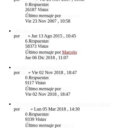
0
Respuestas
26187
Vistas
Último mensaje
por
wynton
Vie 23 Nov 2007 , 10:58
Descarga DrCop???
por
osc
»
Jue 13 Ago 2015 , 10:45
6
Respuestas
58373
Vistas
Último mensaje
por
Marcelo
Jue 06 Dic 2018 , 11:07
Saludos y ecualizador para PC
por
Ric
»
Vie 02 Nov 2018 , 18:47
0
Respuestas
9117
Vistas
Último mensaje
por
Ric
Vie 02 Nov 2018 , 18:47
DRCop 0.8.3 no arranca. ¿Error al detectar la gráfica?
por
Wok
»
Lun 05 Mar 2018 , 14:30
0
Respuestas
9339
Vistas
Último mensaje
por
Wok