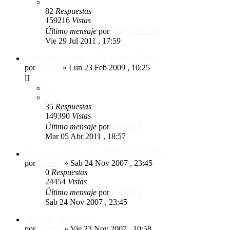
5
82
Respuestas
159216
Vistas
Último mensaje
por
pitufo_sordo
Vie 29 Jul 2011 , 17:59
Güindous: Método ASIO + foobar2000
por
sergien
»
Lun 23 Feb 2009 , 10:25
1
2
35
Respuestas
149390
Vistas
Último mensaje
por
daxpax
Mar 05 Abr 2011 , 18:57
Descarga de DRCoP (ACTUALIZADO!)
por
wynton
»
Sab 24 Nov 2007 , 23:45
0
Respuestas
24454
Vistas
Último mensaje
por
wynton
Sab 24 Nov 2007 , 23:45
Manuales de usuario
por
wynton
»
Vie 23 Nov 2007 , 10:58