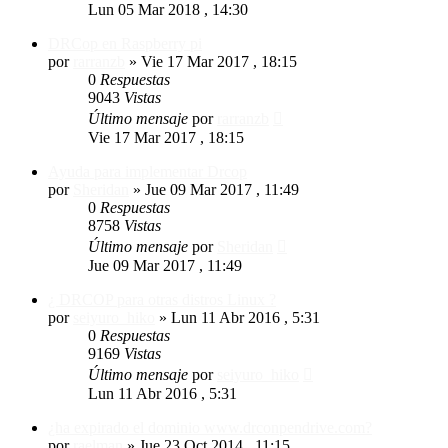
Lun 05 Mar 2018 , 14:30
DRCop en Raspberry pi
por
rarranzb
»
Vie 17 Mar 2017 , 18:15
0
Respuestas
9043
Vistas
Último mensaje
por
rarranzb
Vie 17 Mar 2017 , 18:15
Ayuda para implementar Drcop
por
Sheridan
»
Jue 09 Mar 2017 , 11:49
0
Respuestas
8758
Vistas
Último mensaje
por
Sheridan
Jue 09 Mar 2017 , 11:49
¿ DRCOP para otras distros Linux ?
por
seiyuro_hiko
»
Lun 11 Abr 2016 , 5:31
0
Respuestas
9169
Vistas
Último mensaje
por
seiyuro_hiko
Lun 11 Abr 2016 , 5:31
¿ha expirado el dominio www.drconpendrive.com?
por
raelman
»
Jue 23 Oct 2014 , 11:15