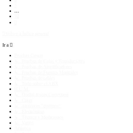
4
5
…
32
Siguiente
Volver a Índice general
Ir a
Pruebas Ciegas
↳ Pruebas de Cajas y Transductores
↳ Pruebas de Amplificadores
↳ Pruebas de Fuentes Musicales
↳ Pruebas de cables
↳ Todo sobre el ABX
H.U.M.
↳ Digital Room Correction
↳ Cajas
↳ Altavoces "distintos"
↳ Electrónicas
↳ Técnica y Mediciones
↳ Varios
Acústica