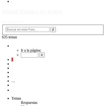
Buscar
Digital Room Correction
Nuevo Tema
Búsqueda
Buscar
avanzada
635 temas
Página
1
Ir a la página:
de
32
1
2
3
4
5
…
32
Siguiente
Temas
Respuestas