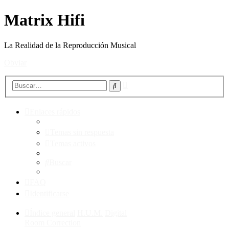
Matrix Hifi
La Realidad de la Reproducción Musical
Obviar
Búsqueda
Buscar
avanzada
Enlaces rápidos
Temas sin respuesta
Temas activos
Buscar
FAQ
Identificarse
Índice general
H.U.M.
Digital
Room Correction