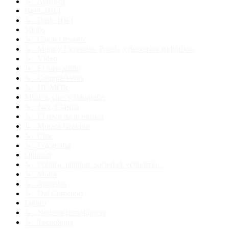
↳ Acústica
Basic HIFI
↳ Basic HIFI
Varios
↳ Cajón Desastre
↳ Mitos y Leyendas. Poesía y desvaríos audiófilos.
↳ Vídeo
↳ El mercadillo
↳ Compra/Venta
↳ HUMOR
Música, cine y fotografía
↳ Jazz, Clásica
↳ El resto de la música
↳ Música Gratuita
↳ Cine
↳ Fotografía
Opinión
↳ Política, religión, sociedad, economía...
↳ Motor
↳ Apuestas
↳ Del Comercio
Futuro
↳ Noticias tecnológicas
↳ Tecnología