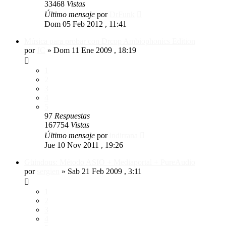
33468
Vistas
Último mensaje
por
DrFunk
Dom 05 Feb 2012 , 11:41
Música para probar con Drcop Ambiophonics Edition
por
JC
»
Dom 11 Ene 2009 , 18:19
1
2
3
4
5
97
Respuestas
167754
Vistas
Último mensaje
por
indirrana
Jue 10 Nov 2011 , 19:26
Güindous: Método ASIO + Mediaportal + PureAudio
por
sergien
»
Sab 21 Feb 2009 , 3:11
1
2
3
4