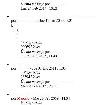
Último mensaje
por
bubu_54
Lun 24 Feb 2014 , 13:21
Fidelidad de las gráficas del DRCoP vs. demás programas.
por
pitufo_sordo
»
Jue 11 Jun 2009 , 7:21
1
2
3
57
Respuestas
99969
Vistas
Último mensaje
por
isabido
Sab 21 Abr 2012 , 11:43
Cargar filtros en mac, solución aquí.
por
Tite003
»
Jue 01 Dic 2011 , 1:05
4
Respuestas
23594
Vistas
Último mensaje
por
the fisherman
Mié 08 Feb 2012 , 23:05
UBICACION USUARIOS DRCoP
por
Marcelo
»
Mié 25 Feb 2009 , 14:34
10
Respuestas