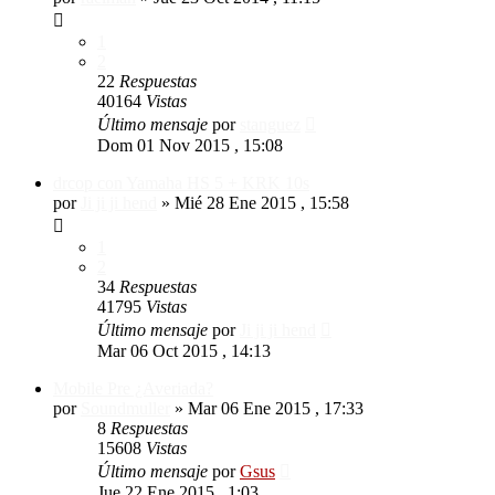
1
2
22
Respuestas
40164
Vistas
Último mensaje
por
stanguez
Dom 01 Nov 2015 , 15:08
drcop con Yamaha HS 5 + KRK 10s
por
Ji ji ji hend
»
Mié 28 Ene 2015 , 15:58
1
2
34
Respuestas
41795
Vistas
Último mensaje
por
Ji ji ji hend
Mar 06 Oct 2015 , 14:13
Mobile Pre ¿Averiada?
por
Soundmuller
»
Mar 06 Ene 2015 , 17:33
8
Respuestas
15608
Vistas
Último mensaje
por
Gsus
Jue 22 Ene 2015 , 1:03