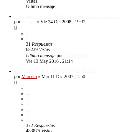
Vistas
Último mensaje
Como ajustar un DEQ2496 empleando DRCoP (v. 0.5.1)
por
wynton
»
Vie 24 Oct 2008 , 19:32
1
2
31
Respuestas
68239
Vistas
Último mensaje
por
DJ AUDIO
Vie 13 May 2016 , 21:14
TARJETAS DE AUDIO PARA EL DRCoP
por
Marcelo
»
Mar 11 Dic 2007 , 1:50
1
…
15
16
17
18
19
372
Respuestas
483875
Vistas