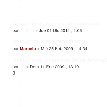
1
2
3
Cargar filtros en mac, solución aquí.
por
Tite003
»
Jue 01 Dic 2011 , 1:05
UBICACION USUARIOS DRCoP
por
Marcelo
»
Mié 25 Feb 2009 , 14:34
Música para probar con Drcop Ambioph
por
JC
»
Dom 11 Ene 2009 , 18:19
1
2
3
4
5