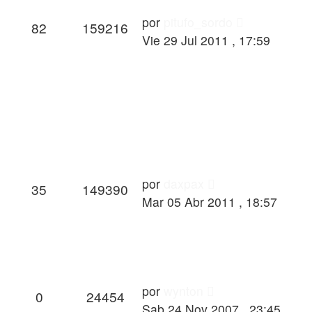
por
pitufo_sordo
82
159216
Vie 29 Jul 2011 , 17:59
por
daxpax
35
149390
Mar 05 Abr 2011 , 18:57
por
wynton
0
24454
Sab 24 Nov 2007 , 23:45