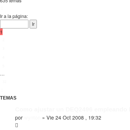
635 temas
Página
1
de
32
Ir a la página:
1
2
3
4
5
…
32
Siguiente
TEMAS
Como ajustar un DEQ2496 empleando D
por
wynton
»
Vie 24 Oct 2008 , 19:32