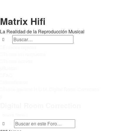
Matrix Hifi
La Realidad de la Reproducción Musical
Buscar
Búsqueda avanzada
Enlaces rápidos
Temas sin respuesta
Temas activos
Buscar
FAQ
Identificarse
Índice general
H.U.M.
Digital Room Correction
Buscar
Digital Room Correction
Nuevo Tema
Buscar
Búsqueda avanzada