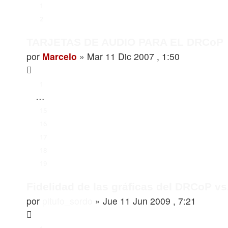
1
2
TARJETAS DE AUDIO PARA EL DRCoP
por
Marcelo
»
Mar 11 Dic 2007 , 1:50
1
…
15
16
17
18
19
Fidelidad de las gráficas del DRCoP v
por
pitufo_sordo
»
Jue 11 Jun 2009 , 7:21