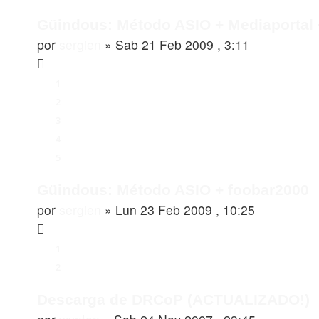
Güindous: Método ASIO + Mediaportal
por
sergien
»
Sab 21 Feb 2009 , 3:11
1
2
3
4
5
Güindous: Método ASIO + foobar2000
por
sergien
»
Lun 23 Feb 2009 , 10:25
1
2
Descarga de DRCoP (ACTUALIZADO!)