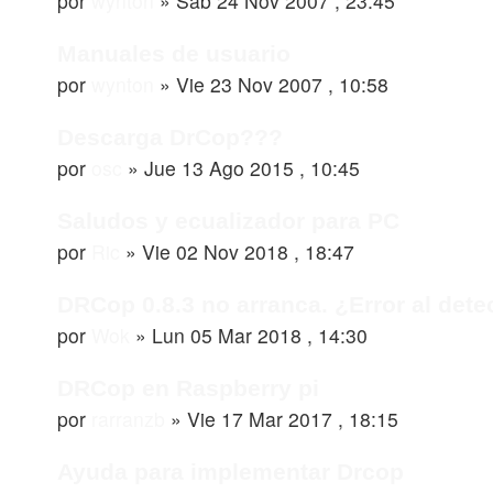
por
wynton
»
Sab 24 Nov 2007 , 23:45
Manuales de usuario
por
wynton
»
Vie 23 Nov 2007 , 10:58
Descarga DrCop???
por
osc
»
Jue 13 Ago 2015 , 10:45
Saludos y ecualizador para PC
por
Ric
»
Vie 02 Nov 2018 , 18:47
DRCop 0.8.3 no arranca. ¿Error al detec
por
Wok
»
Lun 05 Mar 2018 , 14:30
DRCop en Raspberry pi
por
rarranzb
»
Vie 17 Mar 2017 , 18:15
Ayuda para implementar Drcop