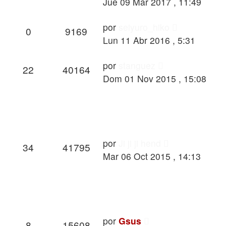
Jue 09 Mar 2017 , 11:49
por
seiyuro_hiko
0
9169
Lun 11 Abr 2016 , 5:31
por
stanguez
22
40164
Dom 01 Nov 2015 , 15:08
por
Ji ji ji hend
34
41795
Mar 06 Oct 2015 , 14:13
por
Gsus
8
15608