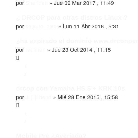
por
Sheridan
»
Jue 09 Mar 2017 , 11:49
¿ DRCOP para otras distros Linux ?
por
seiyuro_hiko
»
Lun 11 Abr 2016 , 5:31
¿ha expirado el dominio www.drconpe
por
raelman
»
Jue 23 Oct 2014 , 11:15
1
2
drcop con Yamaha HS 5 + KRK 10s
por
Ji ji ji hend
»
Mié 28 Ene 2015 , 15:58
1
2
Mobile Pre ¿Averiada?