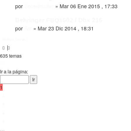
por
Soundmuller
»
Mar 06 Ene 2015 , 17:33
Behringer FBQ1502 / Dbx 215
por
Ric
»
Mar 23 Dic 2014 , 18:31
Nuevo Tema
635 temas
Página
1
de
32
Ir a la página:
1
2
3
4
5
…