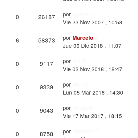
por
wynton
0
26187
Vie 23 Nov 2007 , 10:58
por
Marcelo
6
58373
Jue 06 Dic 2018 , 11:07
por
Ric
0
9117
Vie 02 Nov 2018 , 18:47
por
Wok
0
9339
Lun 05 Mar 2018 , 14:30
por
rarranzb
0
9043
Vie 17 Mar 2017 , 18:15
por
Sheridan
0
8758