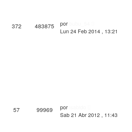
por
bubu_54
372
483875
Lun 24 Feb 2014 , 13:21
por
isabido
57
99969
Sab 21 Abr 2012 , 11:43