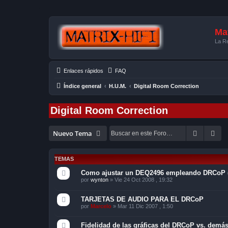
Mat
La Re
Enlaces rápidos
FAQ
Índice general
H.U.M.
Digital Room Correction
Digital Room Correction
Buscar
Bú
Nuevo Tema
TEMAS
Como ajustar un DEQ2496 empleando DRCoP (v
por
wynton
»
Vie 24 Oct 2008 , 19:32
TARJETAS DE AUDIO PARA EL DRCoP
por
Marcelo
»
Mar 11 Dic 2007 , 1:50
Fidelidad de las gráficas del DRCoP vs. demá