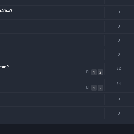
ráfica?
0
0
0
0
.com?
22
1
2
34
1
2
8
0