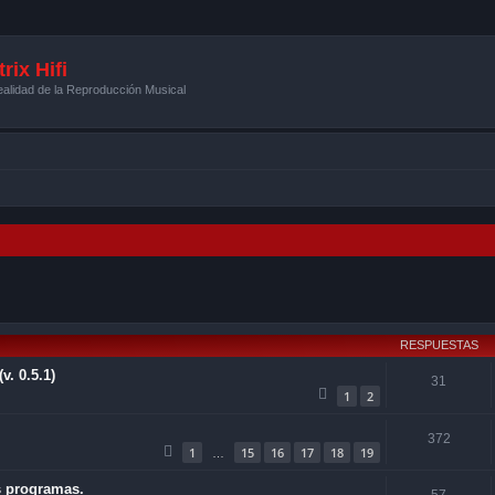
rix Hifi
alidad de la Reproducción Musical
squeda avanzada
RESPUESTAS
. 0.5.1)
31
1
2
372
1
15
16
17
18
19
…
s programas.