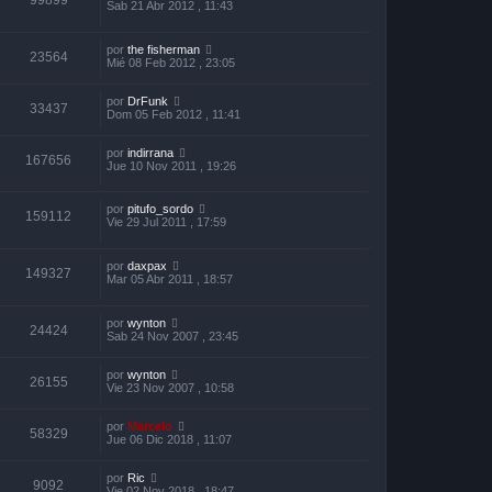
99899
Sab 21 Abr 2012 , 11:43
por
the fisherman
23564
Mié 08 Feb 2012 , 23:05
por
DrFunk
33437
Dom 05 Feb 2012 , 11:41
por
indirrana
167656
Jue 10 Nov 2011 , 19:26
por
pitufo_sordo
159112
Vie 29 Jul 2011 , 17:59
por
daxpax
149327
Mar 05 Abr 2011 , 18:57
por
wynton
24424
Sab 24 Nov 2007 , 23:45
por
wynton
26155
Vie 23 Nov 2007 , 10:58
por
Marcelo
58329
Jue 06 Dic 2018 , 11:07
por
Ric
9092
Vie 02 Nov 2018 , 18:47