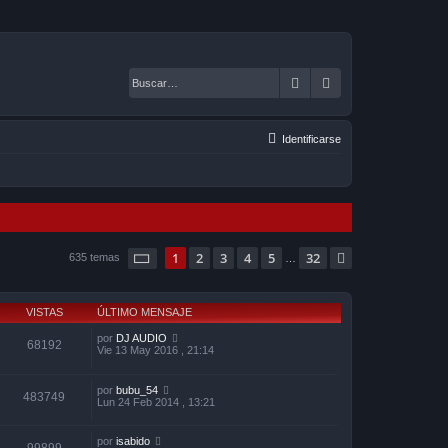
Buscar
Búsqueda avanza
Identificarse
Página
1
de
32
1
2
3
4
5
32
Siguiente
635 temas
…
VISTAS
ÚLTIMO MENSAJE
por
DJ AUDIO
68192
Vie 13 May 2016 , 21:14
por
bubu_54
483749
Lun 24 Feb 2014 , 13:21
por
isabido