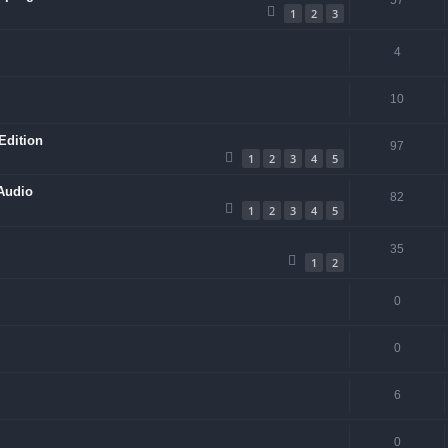
57
1
2
3
4
10
Edition
97
1
2
3
4
5
Audio
82
1
2
3
4
5
35
1
2
0
0
6
0