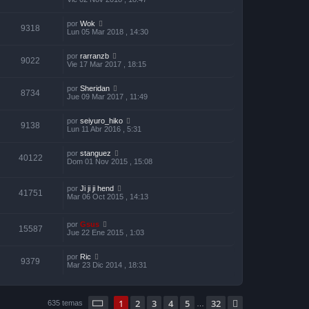
por
Wok
9318
Lun 05 Mar 2018 , 14:30
por
rarranzb
9022
Vie 17 Mar 2017 , 18:15
por
Sheridan
8734
Jue 09 Mar 2017 , 11:49
por
seiyuro_hiko
9138
Lun 11 Abr 2016 , 5:31
por
stanguez
40122
Dom 01 Nov 2015 , 15:08
por
Ji ji ji hend
41751
Mar 06 Oct 2015 , 14:13
por
Gsus
15587
Jue 22 Ene 2015 , 1:03
por
Ric
9379
Mar 23 Dic 2014 , 18:31
Página
1
de
32
1
2
3
4
5
32
Siguiente
635 temas
…