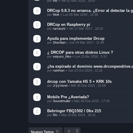
por
Ric
»
Vie 02 Nov 2018 , 18:47
DRCop 0.8.3 no arranca. ¿Error al detectar la g
por
Wok
»
Lun 05 Mar 2018 , 14:30
DRCop en Raspberry pi
por
rarranzb
»
Vie 17 Mar 2017 , 18:15
Ayuda para implementar Drcop
por
Sheridan
»
Jue 09 Mar 2017 , 11:49
¿ DRCOP para otras distros Linux ?
por
seiyuro_hiko
»
Lun 11 Abr 2016 , 5:31
¿ha expirado el dominio www.drconpendrive
por
raelman
»
Jue 23 Oct 2014 , 11:15
drcop con Yamaha HS 5 + KRK 10s
por
Ji ji ji hend
»
Mié 28 Ene 2015 , 15:58
Mobile Pre ¿Averiada?
por
Soundmuller
»
Mar 06 Ene 2015 , 17:33
Behringer FBQ1502 / Dbx 215
por
Ric
»
Mar 23 Dic 2014 , 18:31
Nuevo Tema