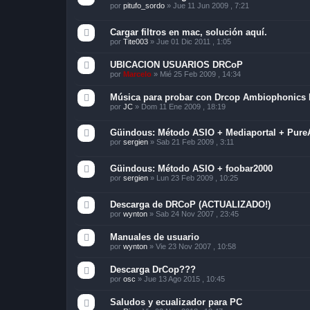
por
pitufo_sordo
»
Jue 11 Jun 2009 , 7:21
Cargar filtros en mac, solución aquí.
por
Tite003
»
Jue 01 Dic 2011 , 1:05
UBICACION USUARIOS DRCoP
por
Marcelo
»
Mié 25 Feb 2009 , 14:34
Música para probar con Drcop Ambiophonics 
por
JC
»
Dom 11 Ene 2009 , 18:19
Güindous: Método ASIO + Mediaportal + Pure
por
sergien
»
Sab 21 Feb 2009 , 3:11
Güindous: Método ASIO + foobar2000
por
sergien
»
Lun 23 Feb 2009 , 10:25
Descarga de DRCoP (ACTUALIZADO!)
por
wynton
»
Sab 24 Nov 2007 , 23:45
Manuales de usuario
por
wynton
»
Vie 23 Nov 2007 , 10:58
Descarga DrCop???
por
osc
»
Jue 13 Ago 2015 , 10:45
Saludos y ecualizador para PC