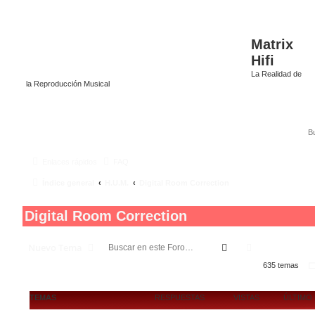
Matrix
Hifi
La Realidad de
la Reproducción Musical
Enlaces rápidos
FAQ
Índice general
H.U.M.
Digital Room Correction
Digital Room Correction
Buscar
Búsqueda av
Nuevo Tema
635 temas
TEMAS
RESPUESTAS
VISTAS
ÚLTIMO