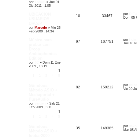
por
Tite003
»
Jue 01
Dic 2011 , 1:05
UBICACION
por
DrFu
10
33467
Dom 05 F
USUARIOS
DRCoP
por
Marcelo
»
Mié 25
Feb 2009 , 14:34
Música para
por
indir
97
167751
Jue 10 N
probar con
Drcop
Ambiophonics
Edition
por
JC
»
Dom 11 Ene
2009 , 18:19
1
2
3
4
5
Güindous:
por
pituf
82
159212
Vie 29 Ju
Método ASIO +
Mediaportal +
PureAudio
por
sergien
»
Sab 21
Feb 2009 , 3:11
1
2
3
4
5
Güindous:
por
daxp
35
149385
Mar 05 Ab
Método ASIO +
foobar2000