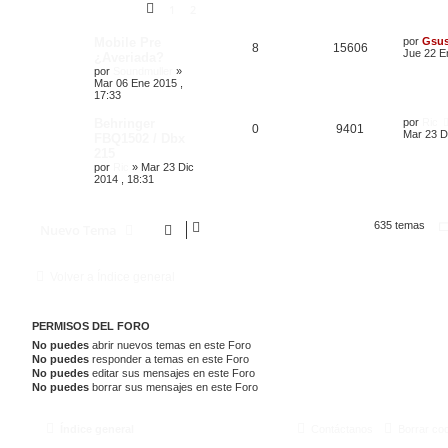
1
2
Mobile Pre
por
Gsu
8
15606
Jue 22 E
¿Averiada?
por
Soundmuller
»
Mar 06 Ene 2015 ,
17:33
Behringer
por
Ric
0
9401
Mar 23 D
FBQ1502 / Dbx
215
por
Ric
»
Mar 23 Dic
2014 , 18:31
635 temas
Nuevo Tema
Volver a Índice general
PERMISOS DEL FORO
No puedes
abrir nuevos temas en este Foro
No puedes
responder a temas en este Foro
No puedes
editar sus mensajes en este Foro
No puedes
borrar sus mensajes en este Foro
Índice general
Contáctanos
Borrar co