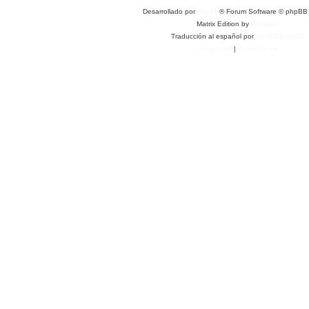
Desarrollado por
phpBB
® Forum Software © phpBB 
Matrix Edition by
Plantillas
Traducción al español por
phpBB España
Privacidad
|
Condiciones