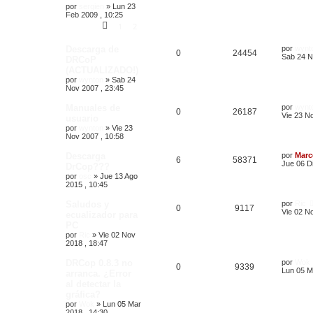
por
sergien
»
Lun 23
Feb 2009 , 10:25
1
2
Descarga de
por
wynt
0
24454
Sab 24 N
DRCoP
(ACTUALIZADO!)
por
wynton
»
Sab 24
Nov 2007 , 23:45
Manuales de
por
wynt
0
26187
Vie 23 N
usuario
por
wynton
»
Vie 23
Nov 2007 , 10:58
Descarga
por
Marc
6
58371
Jue 06 Di
DrCop???
por
osc
»
Jue 13 Ago
2015 , 10:45
Saludos y
por
Ric
0
9117
Vie 02 N
ecualizador para
PC
por
Ric
»
Vie 02 Nov
2018 , 18:47
DRCop 0.8.3 no
por
Wok
0
9339
Lun 05 M
arranca. ¿Error
al detectar la
gráfica?
por
Wok
»
Lun 05 Mar
2018 , 14:30