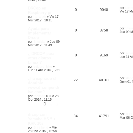
DRCop en
por
rarr
0
9040
Vie 17 Ma
Raspberry pi
por
rarranzb
»
Vie 17
Mar 2017 , 18:15
Ayuda para
por
Sher
0
8758
Jue 09 M
implementar
Drcop
por
Sheridan
»
Jue 09
Mar 2017 , 11:49
¿ DRCOP para
por
seiyu
0
9169
Lun 11 Ab
otras distros
Linux ?
por
seiyuro_hiko
»
Lun 11 Abr 2016 , 5:31
¿ha expirado el
por
stan
22
40161
Dom 01 N
dominio
www.drconpendr
ive.com?
por
raelman
»
Jue 23
Oct 2014 , 11:15
1
2
drcop con
por
Ji ji 
34
41791
Mar 06 O
Yamaha HS 5 +
KRK 10s
por
Ji ji ji hend
»
Mié
28 Ene 2015 , 15:58