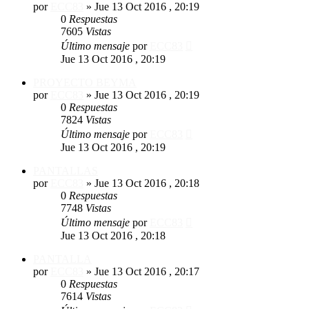
por
ECC83
»
Jue 13 Oct 2016 , 20:19
0
Respuestas
7605
Vistas
Último mensaje
por
ECC83
Jue 13 Oct 2016 , 20:19
PROYECTO BEYMA
por
ECC83
»
Jue 13 Oct 2016 , 20:19
0
Respuestas
7824
Vistas
Último mensaje
por
ECC83
Jue 13 Oct 2016 , 20:19
PANTALLAS
por
ECC83
»
Jue 13 Oct 2016 , 20:18
0
Respuestas
7748
Vistas
Último mensaje
por
ECC83
Jue 13 Oct 2016 , 20:18
PANTALLA
por
ECC83
»
Jue 13 Oct 2016 , 20:17
0
Respuestas
7614
Vistas