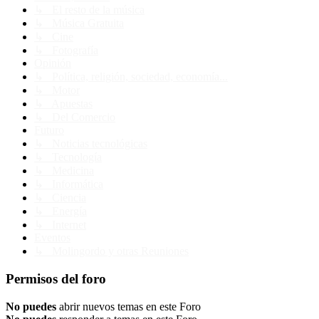
↳ El resto de la música
↳ Música Gratuita
↳ Cine
↳ Fotografía
Opinión
↳ Política, religión, sociedad, economía...
↳ Motor
↳ Apuestas
↳ Del Comercio
Futuro
↳ Noticias tecnológicas
↳ Tecnología
↳ Medicina
↳ Informática
↳ Ciencia
↳ Energía
↳ Internet
Eventos
↳ Molingordo y otras Reuniones
Permisos del foro
No puedes
abrir nuevos temas en este Foro