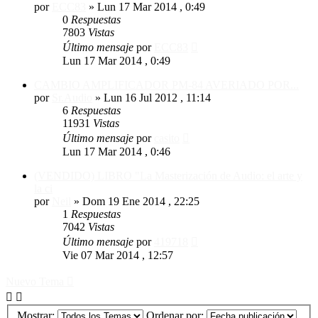
por
ECC83
»
Lun 17 Mar 2014 , 0:49
0
Respuestas
7803
Vistas
Último mensaje
por
ECC83
Lun 17 Mar 2014 , 0:49
CAMBIO AMPLIFICADOR PM-84 AVERIADO POR...
por
Sr.Audio
»
Lun 16 Jul 2012 , 11:14
6
Respuestas
11931
Vistas
Último mensaje
por
casito
Lun 17 Mar 2014 , 0:46
(VENDIDO) LIBRO "La Masterización de Audio: el arte y
la ci
por
Neil
»
Dom 19 Ene 2014 , 22:25
1
Respuestas
7042
Vistas
Último mensaje
por
419718
Vie 07 Mar 2014 , 12:57
Nuevo Tema
Mostrar:
Ordenar por: