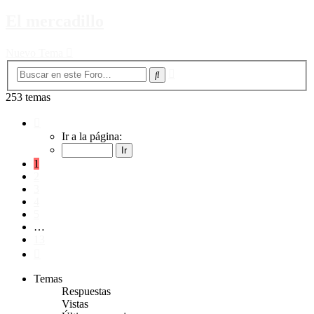
El mercadillo
Nuevo Tema
Búsqueda
Buscar
avanzada
253 temas
Página
1
Ir a la página:
de
13
1
2
3
4
5
…
13
Siguiente
Temas
Respuestas
Vistas