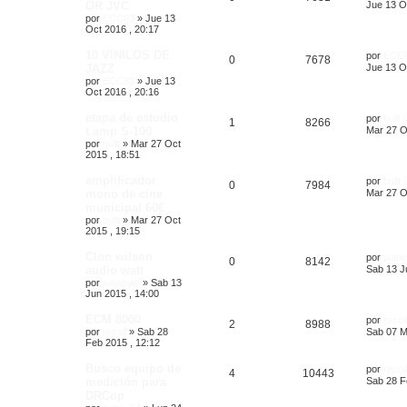
OR JVC
Jue 13 O
por
ECC83
»
Jue 13
Oct 2016 , 20:17
10 VINILOS DE
por
ECC
0
7678
JAZZ
Jue 13 O
por
ECC83
»
Jue 13
Oct 2016 , 20:16
etapa de estudio
por
bullt
1
8266
t.amp S-100
Mar 27 O
por
bullt
»
Mar 27 Oct
2015 , 18:51
amplificador
por
bullt
0
7984
mono de cine
Mar 27 O
municipal 60€
por
bullt
»
Mar 27 Oct
2015 , 19:15
Clon wilson
por
juan
0
8142
audio watt
Sab 13 J
por
juanmab
»
Sab 13
Jun 2015 , 14:00
ECM 8000
por
recoil
2
8988
por
recoil
»
Sab 28
Sab 07 M
Feb 2015 , 12:12
Busco equipo de
por
recoil
4
10443
medición para
Sab 28 F
DRCop