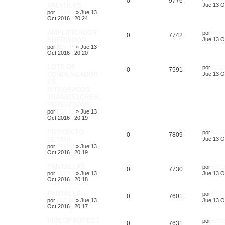
0
9776
VALVULAS
Jue 13 O
por
ECC83
»
Jue 13
Oct 2016 , 20:24
AMPLIFICADOR
por
ECC
0
7742
SHERWOOD
Jue 13 O
por
ECC83
»
Jue 13
Oct 2016 , 20:20
LOTE DE
por
ECC
0
7591
CONDENSADOR
Jue 13 O
ES,
INTEGRADOS,
TRANSISTORES,
POTENCIÓME
por
ECC83
»
Jue 13
Oct 2016 , 20:19
PROYECTO
por
ECC
0
7809
BEYMA
Jue 13 O
por
ECC83
»
Jue 13
Oct 2016 , 20:19
PANTALLAS
por
ECC
0
7730
por
ECC83
»
Jue 13
Jue 13 O
Oct 2016 , 20:18
PANTALLA
por
ECC
0
7601
por
ECC83
»
Jue 13
Jue 13 O
Oct 2016 , 20:17
VIDEOPROYECT
por
ECC
0
7631