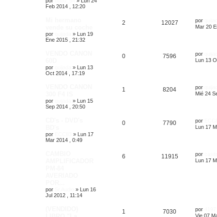
por
bubu_54
»
Lun 24
Feb 2014 , 12:20
Mi hermano
por
quija
2
12027
vende su coche
Mar 20 E
por
quijada
»
Lun 19
Ene 2015 , 21:32
VENDO CANON
por
quija
0
7596
60D
Lun 13 O
por
quijada
»
Lun 13
Oct 2014 , 17:19
VENDO CANON
por
quija
1
8204
300 F4 IS
Mié 24 S
por
quijada
»
Lun 15
Sep 2014 , 20:50
CD's - DVD's
por
ECC
0
7790
BD's
Lun 17 M
por
ECC83
»
Lun 17
Mar 2014 , 0:49
CAMBIO
por
casit
6
11915
AMPLIFICADOR
Lun 17 M
PM-84
AVERIADO
POR...
por
Sr.Audio
»
Lun 16
Jul 2012 , 11:14
(VENDIDO)
por
4197
1
7030
LIBRO "La
Vie 07 Ma