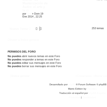
Masterización de
Audio: el arte y
la ci
por
Neil
»
Dom 19
Ene 2014 , 22:25
Nuevo Tema
253 temas
Volver a Índice general
PERMISOS DEL FORO
No puedes
abrir nuevos temas en este Foro
No puedes
responder a temas en este Foro
No puedes
editar sus mensajes en este Foro
No puedes
borrar sus mensajes en este Foro
Índice general
Contáctanos
Borrar co
Desarrollado por
phpBB
® Forum Software © phpBB 
Matrix Edition by
Plantillas
Traducción al español por
phpBB España
Privacidad
|
Condiciones