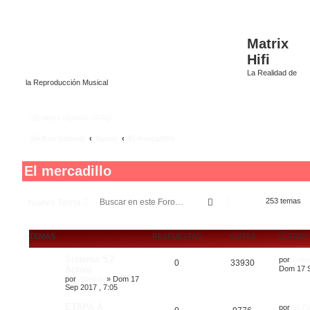
Matrix
Hifi
La Realidad de
la Reproducción Musical
Enlaces rápidos
FAQ
Índice general
Varios
El mercadillo
El mercadillo
Buscar
Búsqueda avanza
Nuevo Tema
253 temas
TEMAS
RESPUESTAS
VISTAS
ÚLTIMO
Sistema 5.2
por
Joaq
0
33930
Activo
Dom 17 S
por
Joaquin
»
Dom 17
Sep 2017 , 7:05
ETAPA A
por
ECC