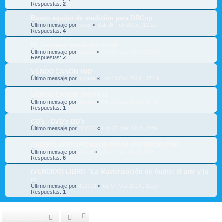
Respuestas:
2
Busco equipo de medición para DRCop
Último mensaje por
recoil
«
Sab 28 Feb 2015 , 12:10
Respuestas:
4
Mi hermano vende su coche
Último mensaje por
quijada
«
Mar 20 Ene 2015 , 10:15
Respuestas:
2
VENDO CANON 60D
Último mensaje por
quijada
«
Lun 13 Oct 2014 , 17:19
VENDO CANON 300 F4 IS
Último mensaje por
quijada
«
Mié 24 Sep 2014 , 11:01
Respuestas:
1
CD's - DVD's BD's
Último mensaje por
ECC83
«
Lun 17 Mar 2014 , 0:49
CAMBIO AMPLIFICADOR PM-84 AVERIADO POR...
Último mensaje por
casito
«
Lun 17 Mar 2014 , 0:46
Respuestas:
6
(VENDIDO) LIBRO "La Masterización de Audio: el arte y la
ci
Último mensaje por
419718
«
Vie 07 Mar 2014 , 12:57
Respuestas:
1
Nuevo Tema