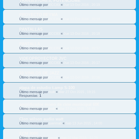
TRANSISTORES, POTENCIÓME
Último mensaje por
ECC83
«
Jue 13 Oct 2016 , 20:19
PROYECTO BEYMA
Último mensaje por
ECC83
«
Jue 13 Oct 2016 , 20:19
PANTALLAS
Último mensaje por
ECC83
«
Jue 13 Oct 2016 , 20:18
PANTALLA
Último mensaje por
ECC83
«
Jue 13 Oct 2016 , 20:17
VIDEOPROYECTOR JVC
Último mensaje por
ECC83
«
Jue 13 Oct 2016 , 20:17
10 VINILOS DE JAZZ
Último mensaje por
ECC83
«
Jue 13 Oct 2016 , 20:16
etapa de estudio t.amp S-100
Último mensaje por
bullt
«
Mar 27 Oct 2015 , 19:15
Respuestas:
1
amplificador mono de cine municipal 60€
Último mensaje por
bullt
«
Mar 27 Oct 2015 , 19:15
Clon wilson audio watt
Último mensaje por
juanmab
«
Sab 13 Jun 2015 , 14:00
ECM 8000
Último mensaje por
recoil
«
Sab 07 Mar 2015 , 12:29