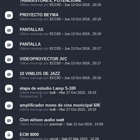
TRANSISTORES, POTENCIÓME
Último mensaje por
ECC83
«
Jue 13 Oct 2016 , 20:19
PROYECTO BEYMA
Último mensaje por
ECC83
«
Jue 13 Oct 2016 , 20:19
PANTALLAS
Último mensaje por
ECC83
«
Jue 13 Oct 2016 , 20:18
PANTALLA
Último mensaje por
ECC83
«
Jue 13 Oct 2016 , 20:17
VIDEOPROYECTOR JVC
Último mensaje por
ECC83
«
Jue 13 Oct 2016 , 20:17
10 VINILOS DE JAZZ
Último mensaje por
ECC83
«
Jue 13 Oct 2016 , 20:16
etapa de estudio t.amp S-100
Último mensaje por
bullt
«
Mar 27 Oct 2015 , 19:15
Respuestas:
1
amplificador mono de cine municipal 60€
Último mensaje por
bullt
«
Mar 27 Oct 2015 , 19:15
Clon wilson audio watt
Último mensaje por
juanmab
«
Sab 13 Jun 2015 , 14:00
ECM 8000
Último mensaje por
recoil
«
Sab 07 Mar 2015 , 12:29