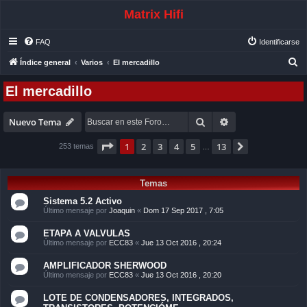
Matrix Hifi
FAQ
Identificarse
B
Índice general
Varios
El mercadillo
u
El mercadillo
s
c
Buscar
Búsqueda avanza
Nuevo Tema
a
Página
1
de
13
r
1
2
3
4
5
13
Siguiente
253 temas
…
Temas
Sistema 5.2 Activo
Último mensaje por
Joaquin
«
Dom 17 Sep 2017 , 7:05
ETAPA A VALVULAS
Último mensaje por
ECC83
«
Jue 13 Oct 2016 , 20:24
AMPLIFICADOR SHERWOOD
Último mensaje por
ECC83
«
Jue 13 Oct 2016 , 20:20
LOTE DE CONDENSADORES, INTEGRADOS,