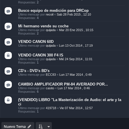
Respuestas:
2
Busco equipo de medición para DRCop
Último mensaje por
recoil
«
Sab 28 Feb 2015 , 12:10
Respuestas:
4
Mi hermano vende su coche
Último mensaje por
quijada
«
Mar 20 Ene 2015 , 10:15
Respuestas:
2
VENDO CANON 60D
Último mensaje por
quijada
«
Lun 13 Oct 2014 , 17:19
VENDO CANON 300 F4 IS
Último mensaje por
quijada
«
Mié 24 Sep 2014 , 11:01
Respuestas:
1
CD's - DVD's BD's
Último mensaje por
ECC83
«
Lun 17 Mar 2014 , 0:49
CAMBIO AMPLIFICADOR PM-84 AVERIADO POR...
Último mensaje por
casito
«
Lun 17 Mar 2014 , 0:46
Respuestas:
6
(VENDIDO) LIBRO "La Masterización de Audio: el arte y la
ci
Último mensaje por
419718
«
Vie 07 Mar 2014 , 12:57
Respuestas:
1
Nuevo Tema