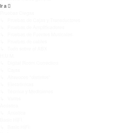
Ir a
Pruebas Ciegas
↳ Pruebas de Cajas y Transductores
↳ Pruebas de Amplificadores
↳ Pruebas de Fuentes Musicales
↳ Pruebas de cables
↳ Todo sobre el ABX
H.U.M.
↳ Digital Room Correction
↳ Cajas
↳ Altavoces "distintos"
↳ Electrónicas
↳ Técnica y Mediciones
↳ Varios
Acústica
↳ Acústica
Basic HIFI
↳ Basic HIFI