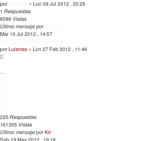
por
carvalho
»
Lun 09 Jul 2012 , 20:25
1
Respuestas
8586
Vistas
Último mensaje
por
quijada
Mar 10 Jul 2012 , 14:57
Molingordo 2012: Lista de Asistentes
por
Luismax
»
Lun 27 Feb 2012 , 11:46
1
…
8
9
10
11
12
225
Respuestas
161305
Vistas
Último mensaje
por
Kir
Sab 19 May 2012 , 19:18