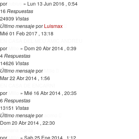
por
rubius
»
Lun 13 Jun 2016 , 0:54
16
Respuestas
24939
Vistas
Último mensaje
por
Luismax
Mié 01 Feb 2017 , 13:18
EN CASA DEL MEU AMIC ANDREU
por
Milio
»
Dom 20 Abr 2014 , 0:39
4
Respuestas
14626
Vistas
Último mensaje
por
Milio
Mar 22 Abr 2014 , 1:56
EN CASA DE ENCARNI
por
Milio
»
Mié 16 Abr 2014 , 20:35
6
Respuestas
13151
Vistas
Último mensaje
por
acimo
Dom 20 Abr 2014 , 22:30
Semana Santa
por
Milio
»
Sab 25 Ene 2014 , 1:12