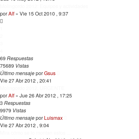
Molingordo 2012: Equipos y actividades
por
Alf
»
Vie 15 Oct 2010 , 9:37
1
2
3
4
69
Respuestas
75689
Vistas
Último mensaje
por
Gsus
Vie 27 Abr 2012 , 20:41
Molingordo 2012, URGENTE
por
Alf
»
Jue 26 Abr 2012 , 17:25
3
Respuestas
9979
Vistas
Último mensaje
por
Luismax
Vie 27 Abr 2012 , 9:04
Mira cómo se lo montan estos ...