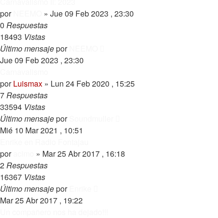
Carnavalismo II: 2023
por
NEEMO
»
Jue 09 Feb 2023 , 23:30
0
Respuestas
18493
Vistas
Último mensaje
por
NEEMO
Jue 09 Feb 2023 , 23:30
Carnavalismo
por
Luismax
»
Lun 24 Feb 2020 , 15:25
7
Respuestas
33594
Vistas
Último mensaje
por
Soundmuller
Mié 10 Mar 2021 , 10:51
Enrike en Radio Fontajau
por
acimo
»
Mar 25 Abr 2017 , 16:18
2
Respuestas
16367
Vistas
Último mensaje
por
Enrike
Mar 25 Abr 2017 , 19:22
Un compañero nos ha dejado!!!