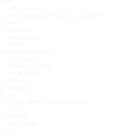
Varios
↳ Cajón Desastre
↳ Mitos y Leyendas. Poesía y desvaríos audiófilos.
↳ Vídeo
↳ El mercadillo
↳ Compra/Venta
↳ HUMOR
Música, cine y fotografía
↳ Jazz, Clásica
↳ El resto de la música
↳ Música Gratuita
↳ Cine
↳ Fotografía
Opinión
↳ Política, religión, sociedad, economía...
↳ Motor
↳ Apuestas
↳ Del Comercio
Futuro