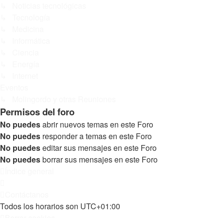
↳ Noticias tecnológicas
↳ Tecnología
↳ Medicina
↳ Informática
↳ Ciencia
↳ Energía
↳ Internet
Eventos
↳ Molingordo y otras Reuniones
Permisos del foro
No puedes
abrir nuevos temas en este Foro
No puedes
responder a temas en este Foro
No puedes
editar sus mensajes en este Foro
No puedes
borrar sus mensajes en este Foro
Índice general
Contáctanos
Todos los horarios son
UTC+01:00
Borrar cookies