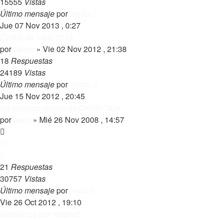
15555
Vistas
Último mensaje
por
deivis
Jue 07 Nov 2013 , 0:27
Cortijo de Tájar 2013
por
sanco
»
Vie 02 Nov 2012 , 21:38
18
Respuestas
24189
Vistas
Último mensaje
por
sanco
Jue 15 Nov 2012 , 20:45
las pruebas ciegas de Cortijo-Tájar
por
pepo
»
Mié 26 Nov 2008 , 14:57
1
2
21
Respuestas
30757
Vistas
Último mensaje
por
pepo
Vie 26 Oct 2012 , 19:10
quedamos por madrid?