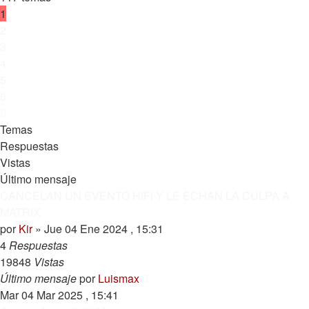
1
2
3
4
5
6
Siguiente
Temas
Respuestas
Vistas
Último mensaje
CANCELAN UN EVENTO HIFI Y LE ECHAN LA CULPA A
MATRIX
por
Kir
»
Jue 04 Ene 2024 , 15:31
4
Respuestas
19848
Vistas
Último mensaje
por
Luismax
Mar 04 Mar 2025 , 15:41