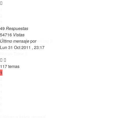
1
2
3
49
Respuestas
54716
Vistas
Último mensaje
por
atcing
Lun 31 Oct 2011 , 23:17
Nuevo Tema
117 temas
1
2
3
4
5
6
Siguiente
Volver a Índice general