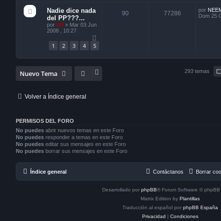
Nadie dice nada
por
NEE
90
77286
Dom 25 O
del PP???...
por
Alf
»
Mar 03 Jun
2008 , 10:27
1
2
3
4
5
293 temas
Nuevo Tema
Volver a Índice general
PERMISOS DEL FORO
No puedes
abrir nuevos temas en este Foro
No puedes
responder a temas en este Foro
No puedes
editar sus mensajes en este Foro
No puedes
borrar sus mensajes en este Foro
Índice general
Contáctanos
Borrar co
Desarrollado por
phpBB
® Forum Software © phpBB 
Matrix Edition by
Plantillas
Traducción al español por
phpBB España
Privacidad
|
Condiciones