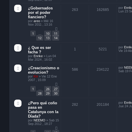
¿Gobernados
por
Enrik
263
162685
Lun 23 Se
por el poder
fianciero?
por
areo
»
Mié 16
Nov 2011 , 13:16
1
10
11
…
12
13
14
¿ Que es ser
por
Enrik
1
5221
Vie 19 Ab
facha ?
por
Enrike
»
Lun 04
Mar 2024 , 16:02
¿Creacionismo o
por
NEE
586
234122
Sab 19 F
evolucion?
por
Kir
»
Vie 12 Ene
2007 , 15:09
1
26
27
…
28
29
30
¿Pero qué coño
por
Enrik
282
201184
Jue 24 Ju
pasa en
Catalunya con la
Díada?
por
NEEMO
»
Sab 15
Sep 2012 , 18:27