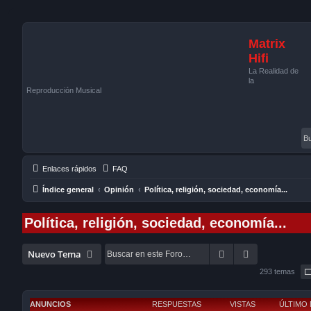
Matrix
Hifi
La Realidad de
la
Reproducción Musical
Enlaces rápidos
FAQ
Índice general
Opinión
Política, religión, sociedad, economía...
Política, religión, sociedad, economía...
Buscar
Búsqueda av
Nuevo Tema
293 temas
ANUNCIOS
RESPUESTAS
VISTAS
ÚLTIMO