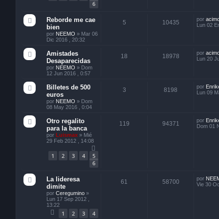
6
Reborde me cae
por
acim
5
10435
Lun 02 E
bien
por
NEEMO
»
Mar 06
Dic 2016 , 20:32
Amistades
por
acim
18
18978
Lun 20 Ju
Desaparecidas
por
NEEMO
»
Dom
12 Jun 2016 , 0:57
Billetes de 500
por
Enrik
3
8198
Lun 09 M
euros
por
NEEMO
»
Dom
08 May 2016 , 0:04
Otro regalito
por
Enrik
119
94371
Dom 01 N
para la banca
por
Luismax
»
Mié
29 Feb 2012 , 14:08
1
2
3
4
5
6
La lideresa
por
NEE
61
58700
Vie 30 Oc
dimite
por
Ceregumino
»
Lun 17 Sep 2012 ,
13:22
1
2
3
4