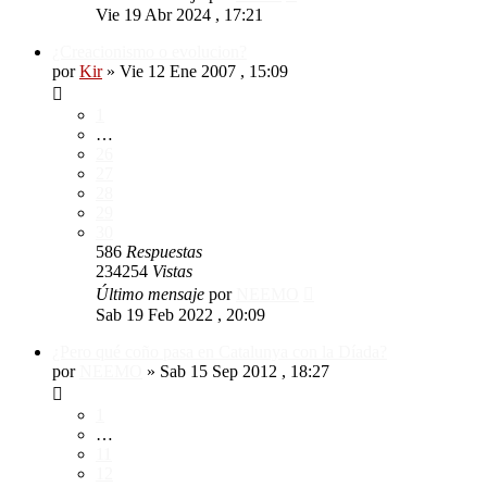
Vie 19 Abr 2024 , 17:21
¿Creacionismo o evolucion?
por
Kir
»
Vie 12 Ene 2007 , 15:09
1
…
26
27
28
29
30
586
Respuestas
234254
Vistas
Último mensaje
por
NEEMO
Sab 19 Feb 2022 , 20:09
¿Pero qué coño pasa en Catalunya con la Díada?
por
NEEMO
»
Sab 15 Sep 2012 , 18:27
1
…
11
12