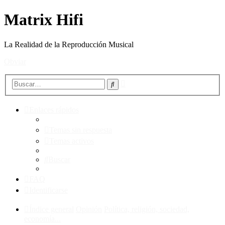
Matrix Hifi
La Realidad de la Reproducción Musical
Obviar
Búsqueda
Buscar
avanzada
Enlaces rápidos
Temas sin respuesta
Temas activos
Buscar
FAQ
Identificarse
Índice general
Opinión
Política, religión, sociedad,
economía...