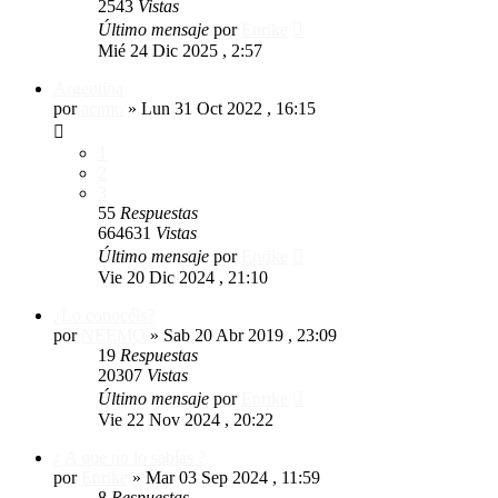
2543
Vistas
Último mensaje
por
Enrike
Mié 24 Dic 2025 , 2:57
Argentina
por
acimo
»
Lun 31 Oct 2022 , 16:15
1
2
3
55
Respuestas
664631
Vistas
Último mensaje
por
Enrike
Vie 20 Dic 2024 , 21:10
¿Lo conocéis?
por
NEEMO
»
Sab 20 Abr 2019 , 23:09
19
Respuestas
20307
Vistas
Último mensaje
por
Enrike
Vie 22 Nov 2024 , 20:22
¿ A que no lo sabías ?
por
Enrike
»
Mar 03 Sep 2024 , 11:59
8
Respuestas