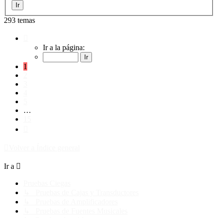
293 temas
Página
1
Ir a la página:
de
15
1
2
3
4
5
…
15
Siguiente
Volver a Índice general
Ir a
Pruebas Ciegas
↳ Pruebas de Cajas y Transductores
↳ Pruebas de Amplificadores
↳ Pruebas de Fuentes Musicales