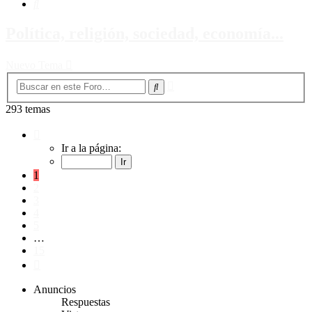
Buscar
Política, religión, sociedad, economía...
Nuevo Tema
Búsqueda
Buscar
avanzada
293 temas
Página
1
Ir a la página:
de
15
1
2
3
4
5
…
15
Siguiente
Anuncios
Respuestas