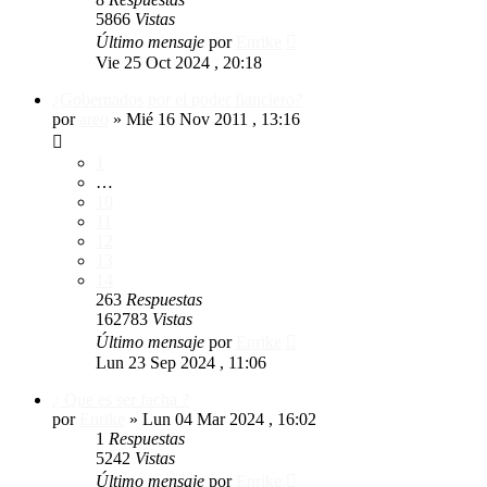
5866
Vistas
Último mensaje
por
Enrike
Vie 25 Oct 2024 , 20:18
¿Gobernados por el poder fianciero?
por
areo
»
Mié 16 Nov 2011 , 13:16
1
…
10
11
12
13
14
263
Respuestas
162783
Vistas
Último mensaje
por
Enrike
Lun 23 Sep 2024 , 11:06
¿ Que es ser facha ?
por
Enrike
»
Lun 04 Mar 2024 , 16:02
1
Respuestas
5242
Vistas
Último mensaje
por
Enrike