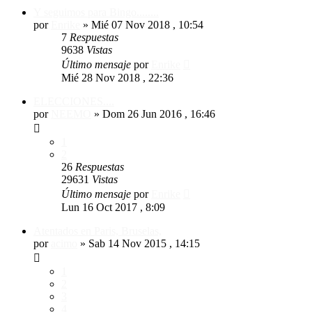
Y seguimos para Bingo........
por
Enrike
»
Mié 07 Nov 2018 , 10:54
7
Respuestas
9638
Vistas
Último mensaje
por
Enrike
Mié 28 Nov 2018 , 22:36
ELECCIONES....
por
NEEMO
»
Dom 26 Jun 2016 , 16:46
1
2
26
Respuestas
29631
Vistas
Último mensaje
por
Enrike
Lun 16 Oct 2017 , 8:09
Atentados en Paris, Bruselas,
por
acimo
»
Sab 14 Nov 2015 , 14:15
1
2
3
4