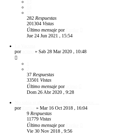
13
14
15
282
Respuestas
201304
Vistas
Último mensaje
por
Enrike
Jue 24 Jun 2021 , 15:54
La Vacuna
por
acimo
»
Sab 28 Mar 2020 , 10:48
1
2
37
Respuestas
33501
Vistas
Último mensaje
por
acimo
Dom 26 Abr 2020 , 9:28
No sabía si abrirlo en política o en humor.....
por
Enrike
»
Mar 16 Oct 2018 , 16:04
9
Respuestas
11779
Vistas
Último mensaje
por
Enrike
Vie 30 Nov 2018 , 9:56