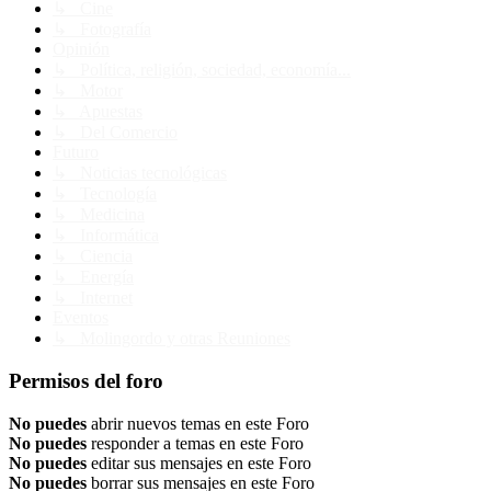
↳ Cine
↳ Fotografía
Opinión
↳ Política, religión, sociedad, economía...
↳ Motor
↳ Apuestas
↳ Del Comercio
Futuro
↳ Noticias tecnológicas
↳ Tecnología
↳ Medicina
↳ Informática
↳ Ciencia
↳ Energía
↳ Internet
Eventos
↳ Molingordo y otras Reuniones
Permisos del foro
No puedes
abrir nuevos temas en este Foro
No puedes
responder a temas en este Foro
No puedes
editar sus mensajes en este Foro
No puedes
borrar sus mensajes en este Foro