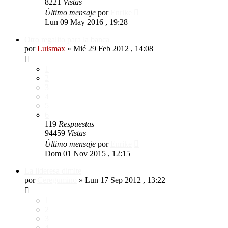
8221
Vistas
Último mensaje
por
Enrike
Lun 09 May 2016 , 19:28
Otro regalito para la banca
por
Luismax
»
Mié 29 Feb 2012 , 14:08
1
2
3
4
5
6
119
Respuestas
94459
Vistas
Último mensaje
por
Enrike
Dom 01 Nov 2015 , 12:15
La lideresa dimite
por
Ceregumino
»
Lun 17 Sep 2012 , 13:22
1
2
3
4