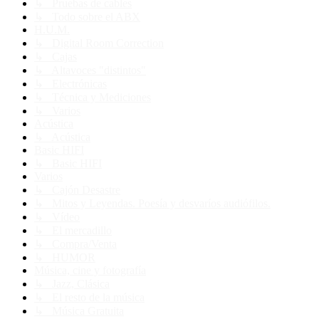
↳ Pruebas de cables
↳ Todo sobre el ABX
H.U.M.
↳ Digital Room Correction
↳ Cajas
↳ Altavoces "distintos"
↳ Electrónicas
↳ Técnica y Mediciones
↳ Varios
Acústica
↳ Acústica
Basic HIFI
↳ Basic HIFI
Varios
↳ Cajón Desastre
↳ Mitos y Leyendas. Poesía y desvaríos audiófilos.
↳ Vídeo
↳ El mercadillo
↳ Compra/Venta
↳ HUMOR
Música, cine y fotografía
↳ Jazz, Clásica
↳ El resto de la música
↳ Música Gratuita