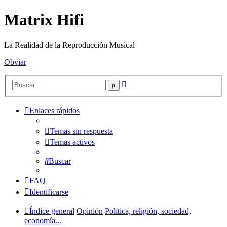
Matrix Hifi
La Realidad de la Reproducción Musical
Obviar
Búsqueda
Buscar
avanzada
Enlaces rápidos
Temas sin respuesta
Temas activos
Buscar
FAQ
Identificarse
Índice general
Opinión
Política, religión, sociedad,
economía...