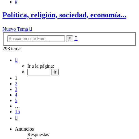
Buscar
Política, religión, sociedad, economía...
Nuevo Tema
Búsqueda
Buscar
avanzada
293 temas
Página
1
Ir a la página:
de
15
1
2
3
4
5
…
15
Siguiente
Anuncios
Respuestas