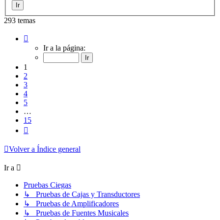
293 temas
Página
1
Ir a la página:
de
15
1
2
3
4
5
…
15
Siguiente
Volver a Índice general
Ir a
Pruebas Ciegas
↳ Pruebas de Cajas y Transductores
↳ Pruebas de Amplificadores
↳ Pruebas de Fuentes Musicales