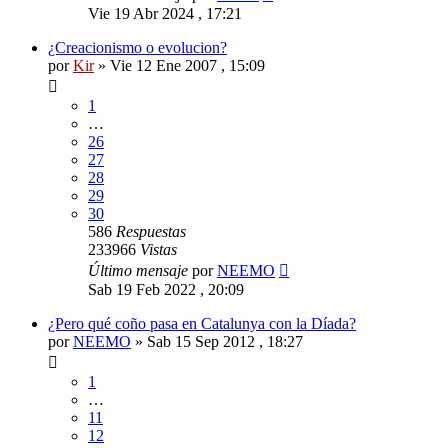
Vie 19 Abr 2024 , 17:21
¿Creacionismo o evolucion?
por
Kir
»
Vie 12 Ene 2007 , 15:09
1
…
26
27
28
29
30
586
Respuestas
233966
Vistas
Último mensaje
por
NEEMO
Sab 19 Feb 2022 , 20:09
¿Pero qué coño pasa en Catalunya con la Díada?
por
NEEMO
»
Sab 15 Sep 2012 , 18:27
1
…
11
12