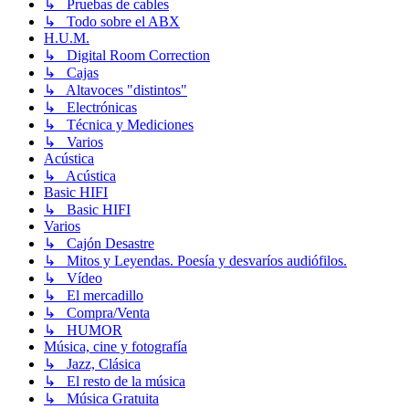
↳ Pruebas de cables
↳ Todo sobre el ABX
H.U.M.
↳ Digital Room Correction
↳ Cajas
↳ Altavoces "distintos"
↳ Electrónicas
↳ Técnica y Mediciones
↳ Varios
Acústica
↳ Acústica
Basic HIFI
↳ Basic HIFI
Varios
↳ Cajón Desastre
↳ Mitos y Leyendas. Poesía y desvaríos audiófilos.
↳ Vídeo
↳ El mercadillo
↳ Compra/Venta
↳ HUMOR
Música, cine y fotografía
↳ Jazz, Clásica
↳ El resto de la música
↳ Música Gratuita