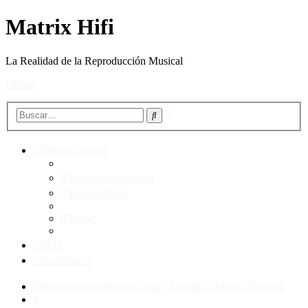
Matrix Hifi
La Realidad de la Reproducción Musical
Obviar
Búsqueda
Buscar
avanzada
Enlaces rápidos
Temas sin respuesta
Temas activos
Buscar
FAQ
Identificarse
Índice general
Música, cine y fotografía
Música Gratuita
Buscar