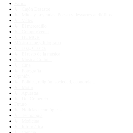
Varios
↳ Cajón Desastre
↳ Mitos y Leyendas. Poesía y desvaríos audiófilos.
↳ Vídeo
↳ El mercadillo
↳ Compra/Venta
↳ HUMOR
Música, cine y fotografía
↳ Jazz, Clásica
↳ El resto de la música
↳ Música Gratuita
↳ Cine
↳ Fotografía
Opinión
↳ Política, religión, sociedad, economía...
↳ Motor
↳ Apuestas
↳ Del Comercio
Futuro
↳ Noticias tecnológicas
↳ Tecnología
↳ Medicina
↳ Informática
↳ Ciencia