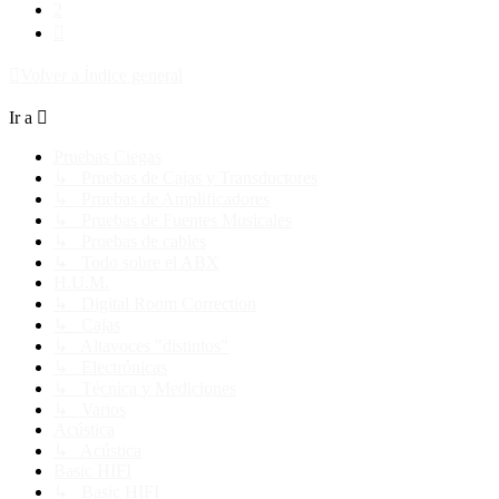
2
Siguiente
Volver a Índice general
Ir a
Pruebas Ciegas
↳ Pruebas de Cajas y Transductores
↳ Pruebas de Amplificadores
↳ Pruebas de Fuentes Musicales
↳ Pruebas de cables
↳ Todo sobre el ABX
H.U.M.
↳ Digital Room Correction
↳ Cajas
↳ Altavoces "distintos"
↳ Electrónicas
↳ Técnica y Mediciones
↳ Varios
Acústica
↳ Acústica
Basic HIFI
↳ Basic HIFI