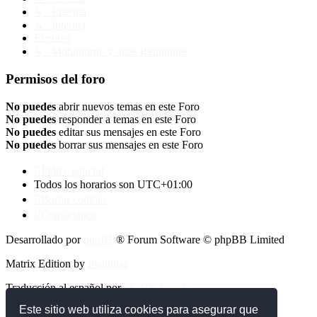
↳ Energía
↳ Internet
Eventos
↳ Molingordo y otras Reuniones
Permisos del foro
No puedes
abrir nuevos temas en este Foro
No puedes
responder a temas en este Foro
No puedes
editar sus mensajes en este Foro
No puedes
borrar sus mensajes en este Foro
Índice general
Todos los horarios son
UTC+01:00
Borrar cookies
Contáctanos
Desarrollado por
phpBB
® Forum Software © phpBB Limited
Matrix Edition by
Plantillas
Traducción al español por
phpBB España
Este sitio web utiliza cookies para asegurar que
Privacidad
|
Condiciones