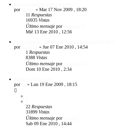
http://flaclossless.blogspot.com/
por
Javilón
»
Mar 17 Nov 2009 , 18:20
11
Respuestas
16935
Vistas
Último mensaje
por
Petimetre
Mié 13 Ene 2010 , 12:56
Funky clásico... (todo empezó por buscar a Eddie Bo)
por
Sr.Audio
»
Jue 07 Ene 2010 , 14:54
1
Respuestas
8388
Vistas
Último mensaje
por
joclio2002
Dom 10 Ene 2010 , 2:34
Me río yo de Last Fm
por
yo
»
Lun 19 Ene 2009 , 18:15
1
2
22
Respuestas
31899
Vistas
Último mensaje
por
psych0
Sab 09 Ene 2010 , 14:44