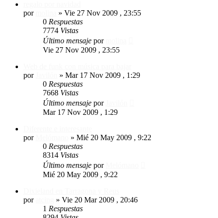
regalo por navidad
por
molina
»
Vie 27 Nov 2009 , 23:55
0
Respuestas
7774
Vistas
Último mensaje
por
molina
Vie 27 Nov 2009 , 23:55
Web de funk con música para bajar
por
Javilón
»
Mar 17 Nov 2009 , 1:29
0
Respuestas
7668
Vistas
Último mensaje
por
Javilón
Mar 17 Nov 2009 , 1:29
Diferente e interesante
por
Melómano
»
Mié 20 May 2009 , 9:22
0
Respuestas
8314
Vistas
Último mensaje
por
Melómano
Mié 20 May 2009 , 9:22
Dixieland en Tarragona y Reus
por
atcing
»
Vie 20 Mar 2009 , 20:46
1
Respuestas
8294
Vistas