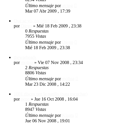
Último mensaje
por
atcing
Mar 07 Abr 2009 , 17:39
Que se yo, encontre esto.
por
Diego
»
Mié 18 Feb 2009 , 23:38
0
Respuestas
7955
Vistas
Último mensaje
por
Diego
Mié 18 Feb 2009 , 23:38
thewarheads
por
molina
»
Vie 07 Nov 2008 , 23:34
2
Respuestas
8806
Vistas
Último mensaje
por
molina
Mar 23 Dic 2008 , 14:22
1001 discos por la patillo (para escuchar)
por
pepo
»
Jue 16 Oct 2008 , 16:04
1
Respuestas
8947
Vistas
Último mensaje
por
Klaatu
Jue 06 Nov 2008 , 19:01