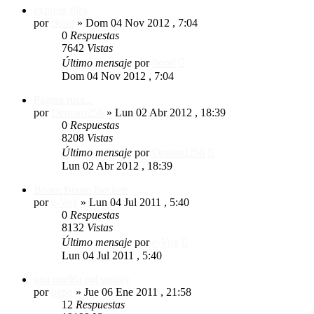
express files
por
flood
»
Dom 04 Nov 2012 , 7:04
0
Respuestas
7642
Vistas
Último mensaje
por
flood
Dom 04 Nov 2012 , 7:04
Página rusa...
por
Deniard256
»
Lun 02 Abr 2012 , 18:39
0
Respuestas
8208
Vistas
Último mensaje
por
Deniard256
Lun 02 Abr 2012 , 18:39
Boom Boom Beckett
por
e-Vox
»
Lun 04 Jul 2011 , 5:40
0
Respuestas
8132
Vistas
Último mensaje
por
e-Vox
Lun 04 Jul 2011 , 5:40
una mielda pal'spotify
por
pepo
»
Jue 06 Ene 2011 , 21:58
12
Respuestas