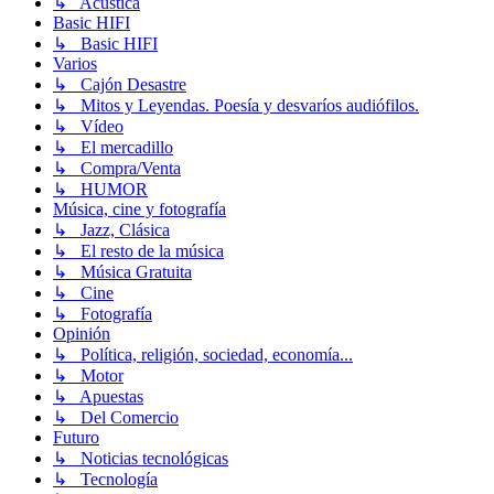
↳ Acústica
Basic HIFI
↳ Basic HIFI
Varios
↳ Cajón Desastre
↳ Mitos y Leyendas. Poesía y desvaríos audiófilos.
↳ Vídeo
↳ El mercadillo
↳ Compra/Venta
↳ HUMOR
Música, cine y fotografía
↳ Jazz, Clásica
↳ El resto de la música
↳ Música Gratuita
↳ Cine
↳ Fotografía
Opinión
↳ Política, religión, sociedad, economía...
↳ Motor
↳ Apuestas
↳ Del Comercio
Futuro
↳ Noticias tecnológicas
↳ Tecnología