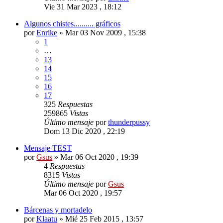
Vie 31 Mar 2023 , 18:12
Algunos chistes.......... gráficos
por
Enrike
»
Mar 03 Nov 2009 , 15:38
1
…
13
14
15
16
17
325
Respuestas
259865
Vistas
Último mensaje
por
thunderpussy
Dom 13 Dic 2020 , 22:19
Mensaje TEST
por
Gsus
»
Mar 06 Oct 2020 , 19:39
4
Respuestas
8315
Vistas
Último mensaje
por
Gsus
Mar 06 Oct 2020 , 19:57
Bárcenas y mortadelo
por
Klaatu
»
Mié 25 Feb 2015 , 13:57