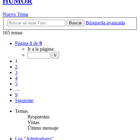
HUMOR
Nuevo Tema
Búsqueda avanzada
Buscar
165 temas
Página
1
de
9
Ir a la página:
1
2
3
4
5
…
9
Siguiente
Temas
Respuestas
Vistas
Último mensaje
Los "Admiradores"