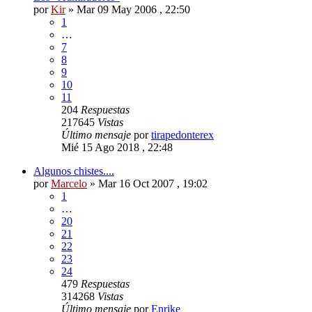
por
Kir
»
Mar 09 May 2006 , 22:50
1
…
7
8
9
10
11
204
Respuestas
217645
Vistas
Último mensaje
por
tirapedonterex
Mié 15 Ago 2018 , 22:48
Algunos chistes....
por
Marcelo
»
Mar 16 Oct 2007 , 19:02
1
…
20
21
22
23
24
479
Respuestas
314268
Vistas
Último mensaje
por
Enrike