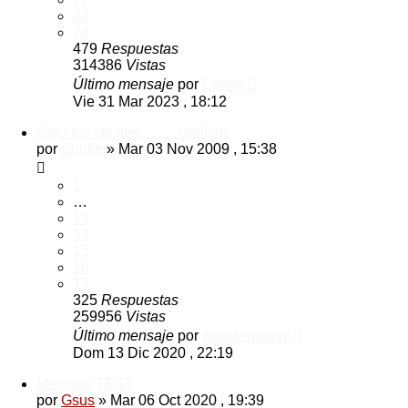
23
24
479
Respuestas
314386
Vistas
Último mensaje
por
Enrike
Vie 31 Mar 2023 , 18:12
Algunos chistes.......... gráficos
por
Enrike
»
Mar 03 Nov 2009 , 15:38
1
…
13
14
15
16
17
325
Respuestas
259956
Vistas
Último mensaje
por
thunderpussy
Dom 13 Dic 2020 , 22:19
Mensaje TEST
por
Gsus
»
Mar 06 Oct 2020 , 19:39