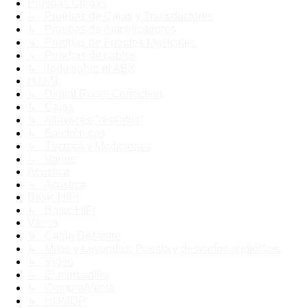
Pruebas Ciegas
↳ Pruebas de Cajas y Transductores
↳ Pruebas de Amplificadores
↳ Pruebas de Fuentes Musicales
↳ Pruebas de cables
↳ Todo sobre el ABX
H.U.M.
↳ Digital Room Correction
↳ Cajas
↳ Altavoces "distintos"
↳ Electrónicas
↳ Técnica y Mediciones
↳ Varios
Acústica
↳ Acústica
Basic HIFI
↳ Basic HIFI
Varios
↳ Cajón Desastre
↳ Mitos y Leyendas. Poesía y desvaríos audiófilos.
↳ Vídeo
↳ El mercadillo
↳ Compra/Venta
↳ HUMOR