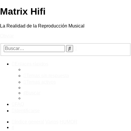
Matrix Hifi
La Realidad de la Reproducción Musical
Obviar
Búsqueda
Buscar
avanzada
Enlaces rápidos
Temas sin respuesta
Temas activos
Buscar
FAQ
Identificarse
Índice general
Varios
HUMOR
Buscar