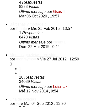
4
Respuestas
8333
Vistas
Último mensaje
por
Gsus
Mar 06 Oct 2020 , 19:57
Bárcenas y mortadelo
por
Klaatu
»
Mié 25 Feb 2015 , 13:57
1
Respuestas
8470
Vistas
Último mensaje
por
casito
Dom 22 Mar 2015 , 0:44
Algunas grazietas... en video
por
monraymon
»
Vie 27 Jul 2012 , 12:59
1
2
28
Respuestas
34039
Vistas
Último mensaje
por
Luismax
Mié 12 Nov 2014 , 9:54
Una de policías
por
yo
»
Mar 04 Sep 2012 , 13:20