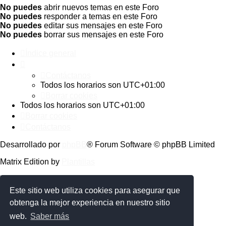
No puedes
abrir nuevos temas en este Foro
No puedes
responder a temas en este Foro
No puedes
editar sus mensajes en este Foro
No puedes
borrar sus mensajes en este Foro
Índice general
Contáctanos
Todos los horarios son
UTC+01:00
Borrar cookies
Todos los horarios son
UTC+01:00
Borrar cookies
Contáctanos
Desarrollado por
phpBB
® Forum Software © phpBB Limited
Matrix Edition by
Plantillas
Traducción al español por
phpBB España
Este sitio web utiliza cookies para asegurar que
Privacidad
|
Condiciones
obtenga la mejor experiencia en nuestro sitio
web.
Saber más