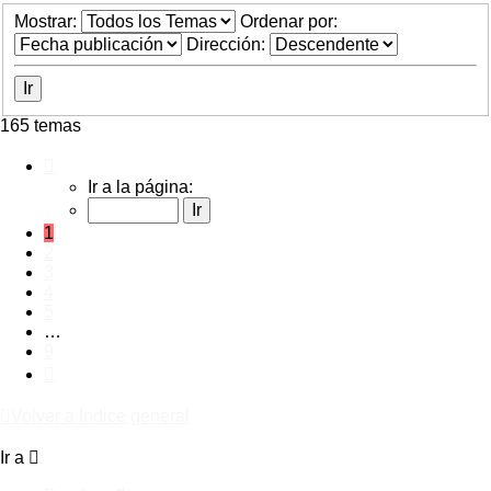
Mostrar:
Ordenar por:
Dirección:
165 temas
Página
1
Ir a la página:
de
9
1
2
3
4
5
…
9
Siguiente
Volver a Índice general
Ir a