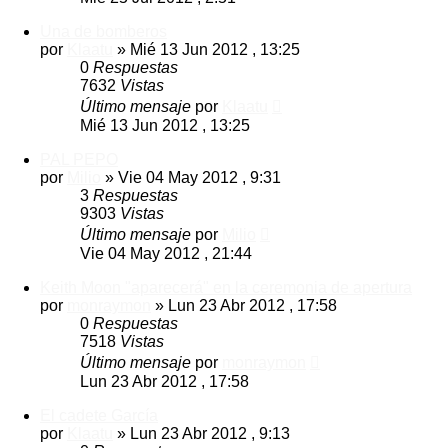
Una de bomberos
por
Klaatu
»
Mié 13 Jun 2012 , 13:25
0
Respuestas
7632
Vistas
Último mensaje
por
Klaatu
Mié 13 Jun 2012 , 13:25
PAL PEPO
por
Milio
»
Vie 04 May 2012 , 9:31
3
Respuestas
9303
Vistas
Último mensaje
por
Milio
Vie 04 May 2012 , 21:44
Keith Moon "aparecerá" en la ceremonia de apertura
por
monraymon
»
Lun 23 Abr 2012 , 17:58
0
Respuestas
7518
Vistas
Último mensaje
por
monraymon
Lun 23 Abr 2012 , 17:58
El cadete García
por
Klaatu
»
Lun 23 Abr 2012 , 9:13