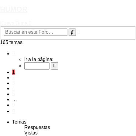
HUMOR
Nuevo Tema
Búsqueda
Buscar
avanzada
165 temas
Página
1
Ir a la página:
de
9
1
2
3
4
5
…
9
Siguiente
Temas
Respuestas
Vistas