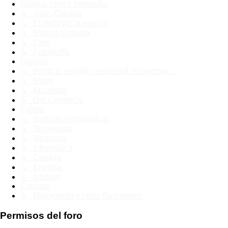
Música, cine y fotografía
↳ Jazz, Clásica
↳ El resto de la música
↳ Música Gratuita
↳ Cine
↳ Fotografía
Opinión
↳ Política, religión, sociedad, economía...
↳ Motor
↳ Apuestas
↳ Del Comercio
Futuro
↳ Noticias tecnológicas
↳ Tecnología
↳ Medicina
↳ Informática
↳ Ciencia
↳ Energía
↳ Internet
Eventos
↳ Molingordo y otras Reuniones
Permisos del foro