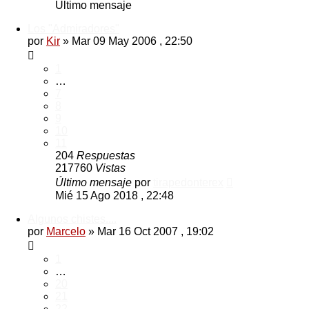
Último mensaje
Los "Admiradores"
por
Kir
»
Mar 09 May 2006 , 22:50
1
…
7
8
9
10
11
204
Respuestas
217760
Vistas
Último mensaje
por
tirapedonterex
Mié 15 Ago 2018 , 22:48
Algunos chistes....
por
Marcelo
»
Mar 16 Oct 2007 , 19:02
1
…
20
21
22