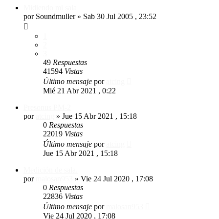
Midiendo mi sala
por
Soundmuller
»
Sab 30 Jul 2005 , 23:52
1
2
3
49
Respuestas
41594
Vistas
Último mensaje
por
atcing
Mié 21 Abr 2021 , 0:22
Presonus PM-2
por
atcing
»
Jue 15 Abr 2021 , 15:18
0
Respuestas
22019
Vistas
Último mensaje
por
atcing
Jue 15 Abr 2021 , 15:18
Medición de sala.
por
malosan953
»
Vie 24 Jul 2020 , 17:08
0
Respuestas
22836
Vistas
Último mensaje
por
malosan953
Vie 24 Jul 2020 , 17:08