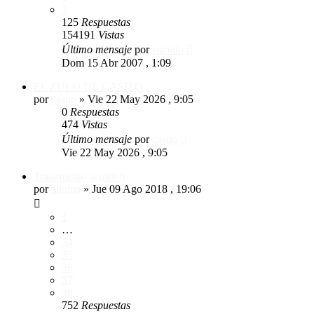
7
125
Respuestas
154191
Vistas
Último mensaje
por
isabido
Dom 15 Abr 2007 , 1:09
EL ZULO DE CASITO
por
casito
»
Vie 22 May 2026 , 9:05
0
Respuestas
474
Vistas
Último mensaje
por
casito
Vie 22 May 2026 , 9:05
Tratamiento acustico
por
ailoma
»
Jue 09 Ago 2018 , 19:06
1
…
34
35
36
37
38
752
Respuestas