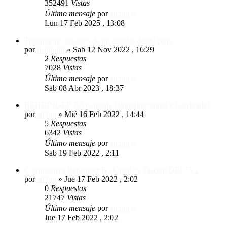
352491
Vistas
Último mensaje
por
atcing
Lun 17 Feb 2025 , 13:08
Tratamiento acústico de un estudio desde cero.
por
hemiutut
»
Sab 12 Nov 2022 , 16:29
2
Respuestas
7028
Vistas
Último mensaje
por
atcing
Sab 08 Abr 2023 , 18:37
BEHRINGER B5 (capsula Omnidireccional y Cardioide)
por
atcing
»
Mié 16 Feb 2022 , 14:44
5
Respuestas
6342
Vistas
Último mensaje
por
atcing
Sab 19 Feb 2022 , 2:11
Comparativa Behringer B5 Omni vs Tascam DR05V2
por
atcing
»
Jue 17 Feb 2022 , 2:02
0
Respuestas
21747
Vistas
Último mensaje
por
atcing
Jue 17 Feb 2022 , 2:02