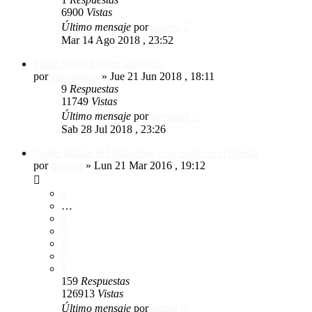
6900
Vistas
Último mensaje
por
ailoma
Mar 14 Ago 2018 , 23:52
Philip Newell sobre altavoces
por
ennegativo
»
Jue 21 Jun 2018 , 18:11
9
Respuestas
11749
Vistas
Último mensaje
por
hemiutut
Sab 28 Jul 2018 , 23:26
Como utilizar el Ultracurve y no morir en el intento
por
quijada
»
Lun 21 Mar 2016 , 19:12
1
…
4
5
6
7
8
159
Respuestas
126913
Vistas
Último mensaje
por
atcing