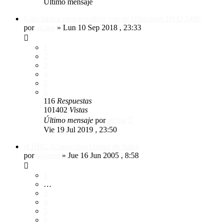
Último mensaje
Guía básica para ecualizar con un Ultracurve DEQ 2496
por
atcing
»
Lun 10 Sep 2018 , 23:33
1
2
3
4
5
6
116
Respuestas
101402
Vistas
Último mensaje
por
atcing
Vie 19 Jul 2019 , 23:50
el DRC (Corrección Digital de Sala)
por
wynton
»
Jue 16 Jun 2005 , 8:58
1
…
3
4
5
6