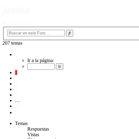
Acústica
Nuevo Tema
Búsqueda
Buscar
avanzada
207 temas
Página
1
Ir a la página:
de
11
1
2
3
4
5
…
11
Siguiente
Temas
Respuestas
Vistas