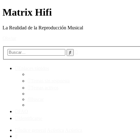
Matrix Hifi
La Realidad de la Reproducción Musical
Obviar
Búsqueda
Buscar
avanzada
Enlaces rápidos
Temas sin respuesta
Temas activos
Buscar
FAQ
Identificarse
Índice general
Acústica
Acústica
Buscar