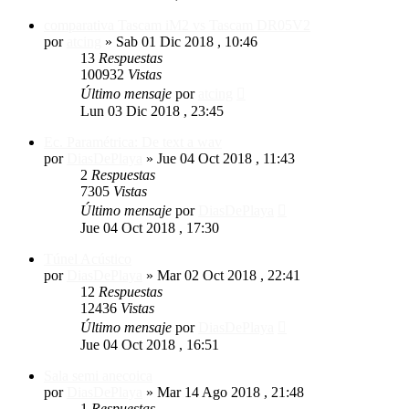
comparativa Tascam iM2 vs Tascam DR05V2
por
atcing
»
Sab 01 Dic 2018 , 10:46
13
Respuestas
100932
Vistas
Último mensaje
por
atcing
Lun 03 Dic 2018 , 23:45
Ec. Paramétrica: De text a wav
por
DiasDePlaya
»
Jue 04 Oct 2018 , 11:43
2
Respuestas
7305
Vistas
Último mensaje
por
DiasDePlaya
Jue 04 Oct 2018 , 17:30
Túnel Acústico
por
DiasDePlaya
»
Mar 02 Oct 2018 , 22:41
12
Respuestas
12436
Vistas
Último mensaje
por
DiasDePlaya
Jue 04 Oct 2018 , 16:51
Sala semi anecoica
por
DiasDePlaya
»
Mar 14 Ago 2018 , 21:48
1
Respuestas