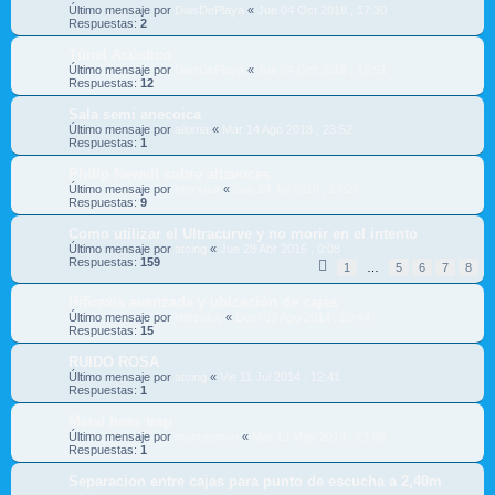
Último mensaje por
DiasDePlaya
«
Jue 04 Oct 2018 , 17:30
Respuestas:
2
Túnel Acústico
Último mensaje por
DiasDePlaya
«
Jue 04 Oct 2018 , 16:51
Respuestas:
12
Sala semi anecoica
Último mensaje por
ailoma
«
Mar 14 Ago 2018 , 23:52
Respuestas:
1
Philip Newell sobre altavoces
Último mensaje por
hemiutut
«
Sab 28 Jul 2018 , 23:26
Respuestas:
9
Como utilizar el Ultracurve y no morir en el intento
Último mensaje por
atcing
«
Jue 28 Abr 2016 , 0:08
Respuestas:
159
1
…
5
6
7
8
Hifirexia avanzada y ubicación de cajas
Último mensaje por
hifirexico
«
Dom 03 Ago 2014 , 20:44
Respuestas:
15
RUIDO ROSA
Último mensaje por
atcing
«
Vie 11 Jul 2014 , 12:41
Respuestas:
1
Metal bass trap
Último mensaje por
monraymon
«
Mar 13 May 2014 , 23:06
Respuestas:
1
Separacion entre cajas para punto de escucha a 2,40m