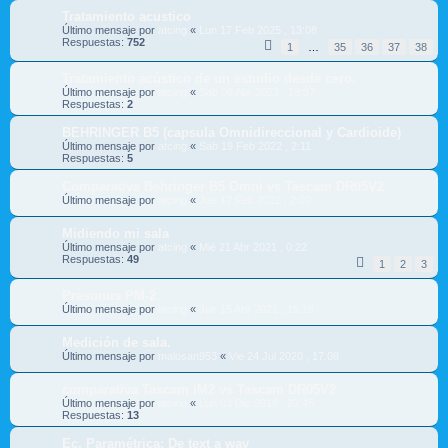
Tratamiento acustico
Último mensaje por
atcing
«
Lun 17 Feb 2025 , 13:08
Respuestas:
752
1
…
35
36
37
38
Tratamiento acústico de un estudio desde cero.
Último mensaje por
atcing
«
Sab 08 Abr 2023 , 18:37
Respuestas:
2
BEHRINGER B5 (capsula Omnidireccional y Cardioide)
Último mensaje por
atcing
«
Sab 19 Feb 2022 , 2:11
Respuestas:
5
Comparativa Behringer B5 Omni vs Tascam DR05V2
Último mensaje por
atcing
«
Jue 17 Feb 2022 , 2:02
Midiendo mi sala
Último mensaje por
atcing
«
Mié 21 Abr 2021 , 0:22
Respuestas:
49
1
2
3
Presonus PM-2
Último mensaje por
atcing
«
Jue 15 Abr 2021 , 15:18
Medición de sala.
Último mensaje por
malosan953
«
Vie 24 Jul 2020 , 17:08
comparativa Tascam iM2 vs Tascam DR05V2
Último mensaje por
atcing
«
Lun 03 Dic 2018 , 23:45
Respuestas:
13
Ec. Paramétrica: De text a wav