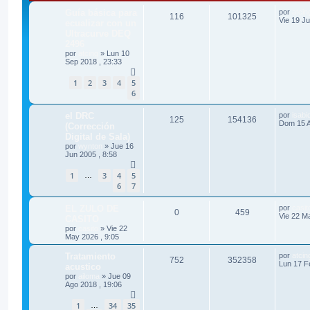
Guía básica para
por
atcin
116
101325
Vie 19 Ju
ecualizar con un
Ultracurve DEQ
2496
por
atcing
»
Lun 10
Sep 2018 , 23:33
1
2
3
4
5
6
el DRC
por
isabi
125
154136
Dom 15 A
(Corrección
Digital de Sala)
por
wynton
»
Jue 16
Jun 2005 , 8:58
1
3
4
5
…
6
7
EL ZULO DE
por
casit
0
459
Vie 22 M
CASITO
por
casito
»
Vie 22
May 2026 , 9:05
Tratamiento
por
atcin
752
352358
Lun 17 F
acustico
por
ailoma
»
Jue 09
Ago 2018 , 19:06
1
34
35
…