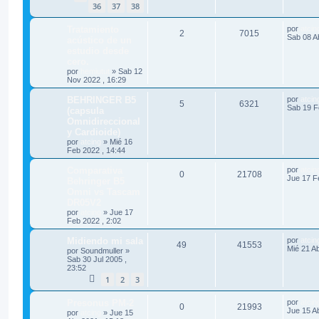
36
37
38
Tratamiento
por
atcin
2
7015
Sab 08 A
acústico de un
estudio desde
cero.
por
hemiutut
»
Sab 12
Nov 2022 , 16:29
BEHRINGER B5
por
atcin
5
6321
Sab 19 F
(capsula
Omnidireccional
y Cardioide)
por
atcing
»
Mié 16
Feb 2022 , 14:44
Comparativa
por
atcin
0
21708
Jue 17 F
Behringer B5
Omni vs Tascam
DR05V2
por
atcing
»
Jue 17
Feb 2022 , 2:02
Midiendo mi sala
por
atcin
49
41553
Mié 21 Ab
por
Soundmuller
»
Sab 30 Jul 2005 ,
23:52
1
2
3
Presonus PM-2
por
atcin
0
21993
Jue 15 Ab
por
atcing
»
Jue 15