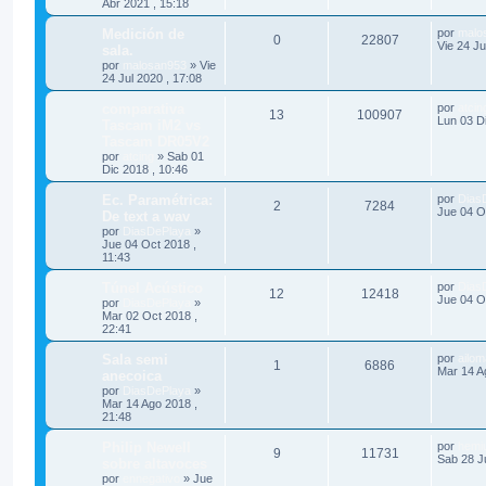
Abr 2021 , 15:18
Medición de
por
malo
0
22807
Vie 24 Ju
sala.
por
malosan953
»
Vie
24 Jul 2020 , 17:08
comparativa
por
atcin
13
100907
Lun 03 Di
Tascam iM2 vs
Tascam DR05V2
por
atcing
»
Sab 01
Dic 2018 , 10:46
Ec. Paramétrica:
por
Dias
2
7284
Jue 04 O
De text a wav
por
DiasDePlaya
»
Jue 04 Oct 2018 ,
11:43
Túnel Acústico
por
Dias
12
12418
Jue 04 O
por
DiasDePlaya
»
Mar 02 Oct 2018 ,
22:41
Sala semi
por
ailom
1
6886
Mar 14 A
anecoica
por
DiasDePlaya
»
Mar 14 Ago 2018 ,
21:48
Philip Newell
por
hemiu
9
11731
Sab 28 Ju
sobre altavoces
por
ennegativo
»
Jue