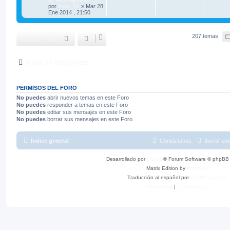
por
bubu_54
»
Mar 28
Ene 2014 , 21:50
207 temas
Nuevo Tema
Volver a Índice general
PERMISOS DEL FORO
No puedes
abrir nuevos temas en este Foro
No puedes
responder a temas en este Foro
No puedes
editar sus mensajes en este Foro
No puedes
borrar sus mensajes en este Foro
Índice general
Contáctanos
Borrar co
Desarrollado por
phpBB
® Forum Software © phpBB 
Matrix Edition by
Plantillas
Traducción al español por
phpBB España
Privacidad
|
Condiciones