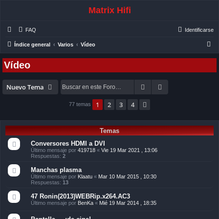
Matrix Hifi
FAQ
Identificarse
B
Índice general
Varios
Vídeo
u
Vídeo
s
c
Buscar
Búsqueda avanza
Nuevo Tema
a
r
1
2
3
4
Siguiente
77 temas
Temas
Conversores HDMI a DVI
Último mensaje por
419718
«
Vie 19 Mar 2021 , 13:06
Respuestas:
2
Manchas plasma
Último mensaje por
Klaatu
«
Mar 10 Mar 2015 , 10:30
Respuestas:
13
47 Ronin(2013)WEBRip.x264.AC3
Último mensaje por
BenKa
«
Mié 19 Mar 2014 , 18:35