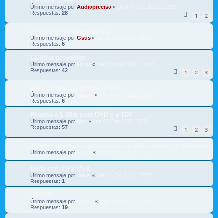
Pantalla.... ¡de cine!
Último mensaje por
Audiopreciso
«
Dom 07 Oct 2012 , 10:53
Respuestas:
28
1
2
Ecualizar salida digital 5.1
Último mensaje por
Gsus
«
Vie 21 Sep 2012 , 22:22
Respuestas:
6
Calibrar proyector
Último mensaje por
atcing
«
Sab 25 Ago 2012 , 15:46
Respuestas:
42
1
2
3
Mariconadas pa grabar la tele
Último mensaje por
quijada
«
Vie 06 Abr 2012 , 22:17
Respuestas:
6
Plasma a 1.90m para DVD´s y TDT
Último mensaje por
Iago
«
Lun 02 Ene 2012 , 3:52
Respuestas:
57
1
2
3
Tiendas donde ver proyectores en Barcelona y en Valencia
Último mensaje por
yanga
«
Sab 17 Dic 2011 , 11:17
Duda con TV y USB
Último mensaje por
deivis
«
Sab 03 Dic 2011 , 22:32
Respuestas:
1
3D ???
Último mensaje por
akvaro
«
Mié 08 Jun 2011 , 16:48
Respuestas:
19