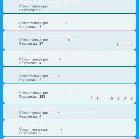
Proyector Panasonic PTAE4000
Último mensaje por
knickerbocker
«
Dom 29 May 2011 , 23:57
Respuestas:
8
Las cosas de la TDT.
Último mensaje por
Windowsill
«
Mié 25 May 2011 , 18:15
Respuestas:
2
Por favor, necesito consejo.
Último mensaje por
monraymon
«
Mar 04 Ene 2011 , 21:42
Respuestas:
27
1
2
Compatibilidad, BD Philips y Plasma Panasonic.
Último mensaje por
vivaldi
«
Lun 27 Dic 2010 , 11:35
Respuestas:
4
LED vs DLP
Último mensaje por
pepe
«
Sab 02 Oct 2010 , 21:39
Respuestas:
2
Tv para salón
Último mensaje por
juanma666
«
Lun 26 Jul 2010 , 14:24
Respuestas:
153
1
5
6
7
8
…
Lampara proyector
Último mensaje por
crow
«
Lun 28 Jun 2010 , 15:21
Respuestas:
4
Oferta Banesto
Último mensaje por
quijada
«
Mar 25 May 2010 , 10:42
Respuestas:
9