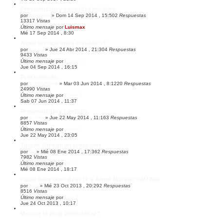
Presentación y consultas iniciales
por
Moondoc
»
Dom 14 Sep 2014 , 15:50
2
Respuestas
13317
Vistas
Último mensaje
por
Luismax
Mié 17 Sep 2014 , 8:30
Algún tésnico entre el público?
por
Klaatu
»
Jue 24 Abr 2014 , 21:30
4
Respuestas
9433
Vistas
Último mensaje
por
Klaatu
Jue 04 Sep 2014 , 16:15
Presentación.
por
TheBigMen#
»
Mar 03 Jun 2014 , 8:12
20
Respuestas
24990
Vistas
Último mensaje
por
acimo
Sab 07 Jun 2014 , 11:37
Presentación y consulta
por
spidey
»
Jue 22 May 2014 , 11:16
3
Respuestas
8857
Vistas
Último mensaje
por
acimo
Jue 22 May 2014 , 23:05
Tipo de filtro en un crossover
por
svi
»
Mié 08 Ene 2014 , 17:36
2
Respuestas
7982
Vistas
Último mensaje
por
svi
Mié 08 Ene 2014 , 18:17
Cajas Behringer B2031P y Ampli Marantz PM7200
por
Ivax
»
Mié 23 Oct 2013 , 20:29
2
Respuestas
8516
Vistas
Último mensaje
por
Ivax
Jue 24 Oct 2013 , 10:17
Merece la pena biamplificar?