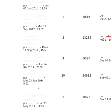
DEBEN USAR
por
HIGH-END
»
Lun
06 Jun 2011 , 22:19
¿Cómo conecto
por
Chor
1
8515
elementos RCA a
Vie 29 Se
etapa XLR?
por
cuato
»
Mar 19
Sep 2017 , 13:52
Presentación y
por
Luis
2
13284
consultas
Mié 17 S
iniciales
por
Moondoc
»
Dom
14 Sep 2014 , 15:50
Algún tésnico
por
Klaat
4
9397
entre el público?
Jue 04 S
por
Klaatu
»
Jue 24
Abr 2014 , 21:30
Presentación.
por
acim
20
24932
por
TheBigMen#
»
Sab 07 J
Mar 03 Jun 2014 ,
8:12
1
2
Presentación y
por
acim
3
8821
consulta
Jue 22 M
por
spidey
»
Jue 22
May 2014 , 11:16