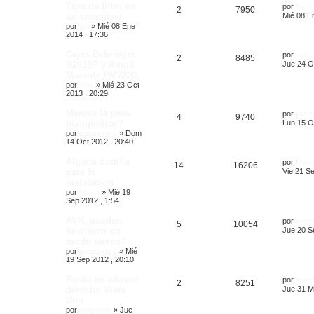
Tipo de filtro en
por
svi
2
7950
un crossover
Mié 08 E
por
svi
»
Mié 08 Ene
2014 , 17:36
Cajas Behringer
por
Ivax
2
8485
B2031P y Ampli
Jue 24 O
Marantz PM7200
por
Ivax
»
Mié 23 Oct
2013 , 20:29
Merece la pena
por
parm
4
9740
biamplificar?
Lun 15 O
por
parmaximo
»
Dom
14 Oct 2012 , 20:40
Alguna dudilla
por
Maw
14
16206
para la
Vie 21 Se
instalacion
por
Mawa
»
Mié 19
Sep 2012 , 1:54
AVR, pueden
por
deivi
5
10054
funcionar en
Jue 20 S
modo stereo?
por
parmaximo
»
Mié
19 Sep 2012 , 20:10
Ruido en altavoz
por
malo
2
8251
derecho Vieta
Jue 31 M
Uno
por
megatron
»
Jue