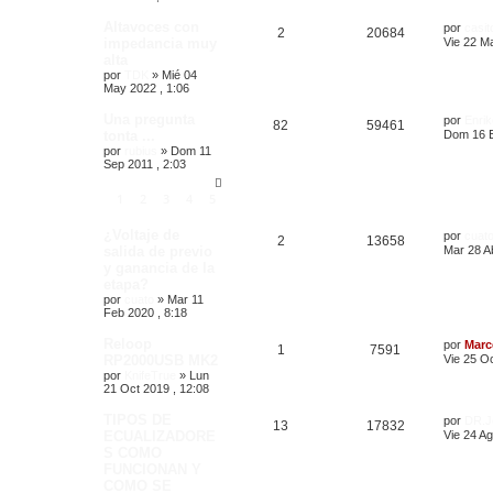
Altavoces con
por
casit
2
20684
impedancia muy
Vie 22 M
alta
por
TDK
»
Mié 04
May 2022 , 1:06
Una pregunta
por
Enrik
82
59461
tonta ...
Dom 16 E
por
rubius
»
Dom 11
Sep 2011 , 2:03
1
2
3
4
5
¿Voltaje de
por
cuat
2
13658
salida de previo
Mar 28 Ab
y ganancia de la
etapa?
por
cuato
»
Mar 11
Feb 2020 , 8:18
Reloop
por
Marc
1
7591
RP2000USB MK2
Vie 25 Oc
por
KnifeTrue
»
Lun
21 Oct 2019 , 12:08
TIPOS DE
por
DR.J
13
17832
ECUALIZADORE
Vie 24 Ag
S COMO
FUNCIONAN Y
COMO SE