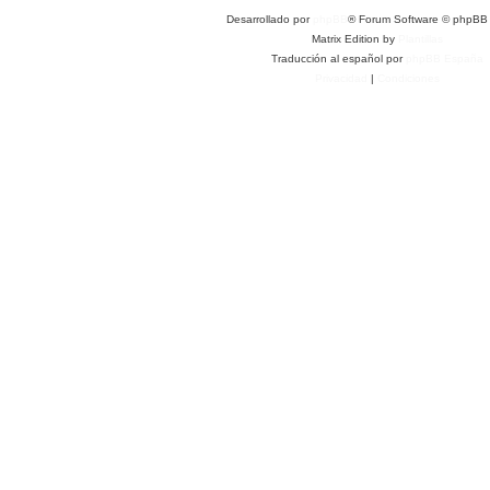
Desarrollado por
phpBB
® Forum Software © phpBB 
Matrix Edition by
Plantillas
Traducción al español por
phpBB España
Privacidad
|
Condiciones