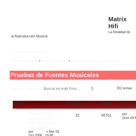
Matrix
Hifi
La Realidad de
la Reproducción Musical
Enlaces rápidos
FAQ
Índice general
Pruebas Ciegas
Pruebas de Fuentes Musicales
Pruebas de Fuentes Musicales
Buscar
Búsqueda avanza
Nuevo Tema
331 temas
TEMAS
RESPUESTAS
VISTAS
ÚLTIMO
Proyecto htpc,
por
fjf
32
56761
bueno bonito y
Dom 09 M
por menos de
mil euros...
por
HoScO
»
Mar 03
Oct 2006 , 19:48