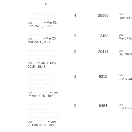
1
2
Telléfono móvil
por
xalbe
4
25569
como fuente
Dom 13 F
por
xalbert
»
Mar 01
Feb 2022 , 16:37
Sony XA 1200 ES
por
atcin
9
12408
por
rubius
»
Mar 23
Mié 07 Ab
Mar 2021 , 0:21
Multiroom audio
por
fjf
0
20411
basado en
Sab 30 M
raspberry pi...
por
fjf
»
Sab 30 May
2015 , 16:48
¿Es necesario un
por
casit
2
9215
programa
Jue 30 Ab
especializado?
Help!!!
por
caralampio
»
Lun
06 Abr 2015 , 19:40
ya se sabe
por
PED
0
8484
porque los
Lun 23 F
reproductores de
mp3 suenan mal
por
PEDROA
»
Lun
23 Feb 2015 , 19:19