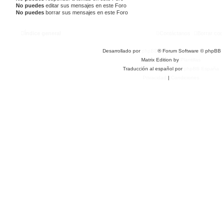
No puedes
editar sus mensajes en este Foro
No puedes
borrar sus mensajes en este Foro
Índice general
Contáctanos
Borrar co
Desarrollado por
phpBB
® Forum Software © phpBB 
Matrix Edition by
Plantillas
Traducción al español por
phpBB España
Privacidad
|
Condiciones