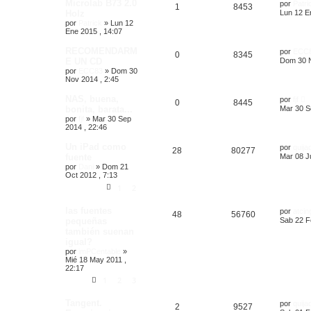
Microlab B73 2.0
por
Patri
1
8453
Holz
Lun 12 E
por
Patrick
»
Lun 12
Ene 2015 , 14:07
RECOMENDARM
por
ECC
0
8345
E UN CD
Dom 30 N
por
ECC83
»
Dom 30
Nov 2014 , 2:45
NAS, buena,
por
fjf
0
8445
bonita, barata...
Mar 30 S
por
fjf
»
Mar 30 Sep
2014 , 22:46
Un iPad como
por
quija
28
80277
fuente
Mar 08 Ju
por
Dani
»
Dom 21
Oct 2012 , 7:13
1
2
las fuentes
por
atcin
48
56760
pequeñas
Sab 22 F
también suenan
igual?
por
imPCentable
»
Mié 18 May 2011 ,
22:17
1
2
3
Tangent.
por
quija
2
9527