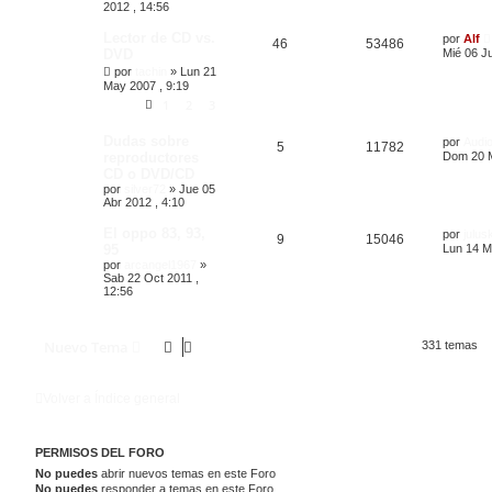
2012 , 14:56
Lector de CD vs.
por
Alf
46
53486
DVD
Mié 06 Ju
por
tachin
»
Lun 21
May 2007 , 9:19
1
2
3
Dudas sobre
por
Audio
5
11782
reproductores
Dom 20 M
CD o DVD/CD
por
silver72
»
Jue 05
Abr 2012 , 4:10
El oppo 83, 93,
por
julus
9
15046
95
Lun 14 M
por
arcangel1967
»
Sab 22 Oct 2011 ,
12:56
Nuevo Tema
331 temas
Volver a Índice general
PERMISOS DEL FORO
No puedes
abrir nuevos temas en este Foro
No puedes
responder a temas en este Foro