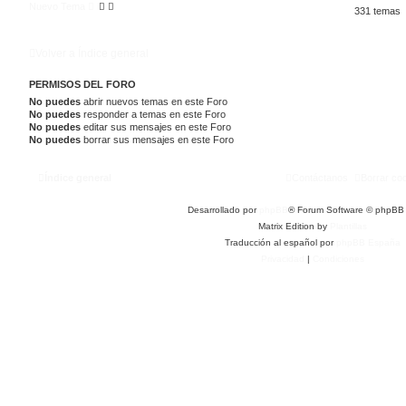
Nuevo Tema
331 temas
Volver a Índice general
PERMISOS DEL FORO
No puedes
abrir nuevos temas en este Foro
No puedes
responder a temas en este Foro
No puedes
editar sus mensajes en este Foro
No puedes
borrar sus mensajes en este Foro
Índice general
Contáctanos
Borrar co
Desarrollado por
phpBB
® Forum Software © phpBB 
Matrix Edition by
Plantillas
Traducción al español por
phpBB España
Privacidad
|
Condiciones