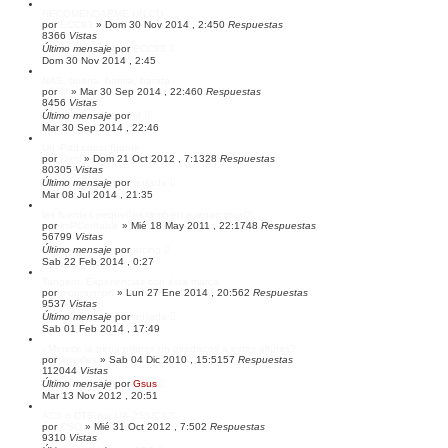
RECOMENDARME UN CD
por
ECC83
»
Dom 30 Nov 2014 , 2:45
0
Respuestas
8366
Vistas
Último mensaje
por
ECC83
Dom 30 Nov 2014 , 2:45
NAS, buena, bonita, barata...
por
fjf
»
Mar 30 Sep 2014 , 22:46
0
Respuestas
8456
Vistas
Último mensaje
por
fjf
Mar 30 Sep 2014 , 22:46
Un iPad como fuente
por
Dani
»
Dom 21 Oct 2012 , 7:13
28
Respuestas
80305
Vistas
Último mensaje
por
quijada
Mar 08 Jul 2014 , 21:35
las fuentes pequeñas también suenan igual?
por
imPCentable
»
Mié 18 May 2011 , 22:17
48
Respuestas
56799
Vistas
Último mensaje
por
atcing
Sab 22 Feb 2014 , 0:27
Tangent. Experiencias con ésta marca
por
monraymon
»
Lun 27 Ene 2014 , 20:56
2
Respuestas
9537
Vistas
Último mensaje
por
quijada
Sab 01 Feb 2014 , 17:49
¿Merece la pena pillarse un giradiscos a estas alturas?
por
atreides
»
Sab 04 Dic 2010 , 15:51
57
Respuestas
112044
Vistas
Último mensaje
por
Gsus
Mar 13 Nov 2012 , 20:51
AC3 o DTS por UA-25/UCA?
por
CSO
»
Mié 31 Oct 2012 , 7:50
2
Respuestas
9310
Vistas