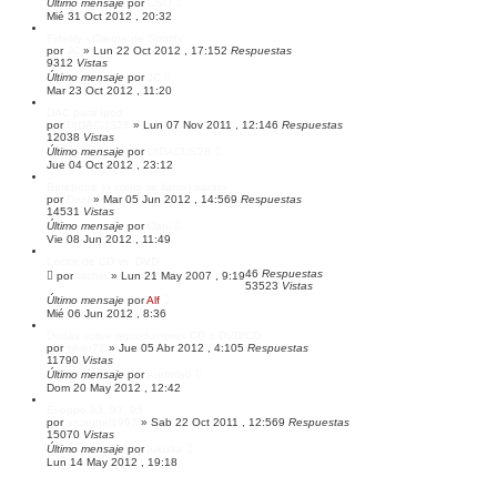
Último mensaje
por
CSO
Mié 31 Oct 2012 , 20:32
Fidelify - Cliente de Spotify
por
JC
»
Lun 22 Oct 2012 , 17:15
2
Respuestas
9312
Vistas
Último mensaje
por
JC
Mar 23 Oct 2012 , 11:20
DAC para Ipod
por
DIDACUS28
»
Lun 07 Nov 2011 , 12:14
6
Respuestas
12038
Vistas
Último mensaje
por
DIDACUS28
Jue 04 Oct 2012 , 23:12
Barebone (o como se llame) barato
por
Dani
»
Mar 05 Jun 2012 , 14:56
9
Respuestas
14531
Vistas
Último mensaje
por
Dani
Vie 08 Jun 2012 , 11:49
Lector de CD vs. DVD
46
Respuestas
por
tachin
»
Lun 21 May 2007 , 9:19
53523
Vistas
Último mensaje
por
Alf
Mié 06 Jun 2012 , 8:36
Dudas sobre reproductores CD o DVD/CD
por
silver72
»
Jue 05 Abr 2012 , 4:10
5
Respuestas
11790
Vistas
Último mensaje
por
Audiolab
Dom 20 May 2012 , 12:42
El oppo 83, 93, 95
por
arcangel1967
»
Sab 22 Oct 2011 , 12:56
9
Respuestas
15070
Vistas
Último mensaje
por
juluska
Lun 14 May 2012 , 19:18