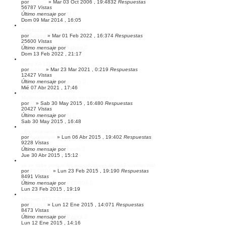
por
HoScO
»
Mar 03 Oct 2006 , 19:48
32
Respuestas
z
56787
Vistas
a
Último mensaje
por
fjf
d
Dom 09 Mar 2014 , 16:05
a
Telléfono móvil como fuente
por
xalbert
»
Mar 01 Feb 2022 , 16:37
4
Respuestas
25600
Vistas
Último mensaje
por
xalbert
Dom 13 Feb 2022 , 21:17
Sony XA 1200 ES
por
rubius
»
Mar 23 Mar 2021 , 0:21
9
Respuestas
12427
Vistas
Último mensaje
por
atcing
Mié 07 Abr 2021 , 17:46
Multiroom audio basado en raspberry pi...
por
fjf
»
Sab 30 May 2015 , 16:48
0
Respuestas
20427
Vistas
Último mensaje
por
fjf
Sab 30 May 2015 , 16:48
¿Es necesario un programa especializado? Help!!!
por
caralampio
»
Lun 06 Abr 2015 , 19:40
2
Respuestas
9228
Vistas
Último mensaje
por
casito
Jue 30 Abr 2015 , 15:12
ya se sabe porque los reproductores de mp3 suenan mal
por
PEDROA
»
Lun 23 Feb 2015 , 19:19
0
Respuestas
8491
Vistas
Último mensaje
por
PEDROA
Lun 23 Feb 2015 , 19:19
Microlab B73 2.0 Holz
por
Patrick
»
Lun 12 Ene 2015 , 14:07
1
Respuestas
8473
Vistas
Último mensaje
por
Patrick
Lun 12 Ene 2015 , 14:16