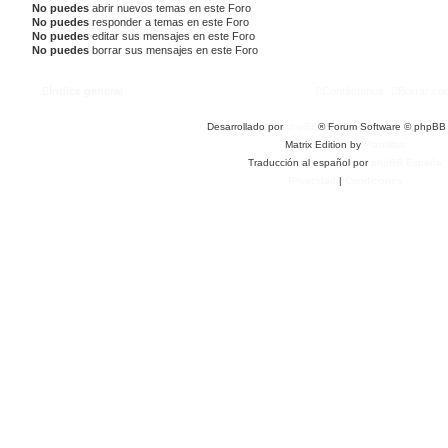
No puedes
abrir nuevos temas en este Foro
No puedes
responder a temas en este Foro
No puedes
editar sus mensajes en este Foro
No puedes
borrar sus mensajes en este Foro
Índice general
Contáctanos
Borrar co
Desarrollado por
phpBB
® Forum Software © phpBB 
Matrix Edition by
Plantillas
Traducción al español por
phpBB España
Privacidad
|
Condiciones