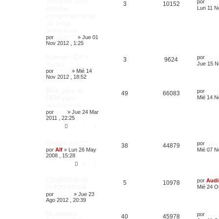
Software para
por
rami
3
10152
simular
Lun 11 N
comportamiento
de salas
irregulares
por
ramiro77
»
Jue 01
Nov 2012 , 1:25
Niveles UCA +
por
Edu3
3
9624
Xenyx
Jue 15 N
por
Edu33
»
Mié 14
Nov 2012 , 18:52
Mini guia de
por
Edu3
49
66083
REW para
Mié 14 N
mediciones.
por
areo
»
Jue 24 Mar
2011 , 22:25
1
2
3
Smaart 6.0???
por
rafac
38
44879
por
Alf
»
Lun 26 May
Mié 07 N
2008 , 15:28
1
2
COMPROBAR
por
Audi
5
10978
RUIDO ROSA
Mié 24 Oc
por
ECC83
»
Jue 23
Ago 2012 , 20:39
Microfono
por
JC
40
45978