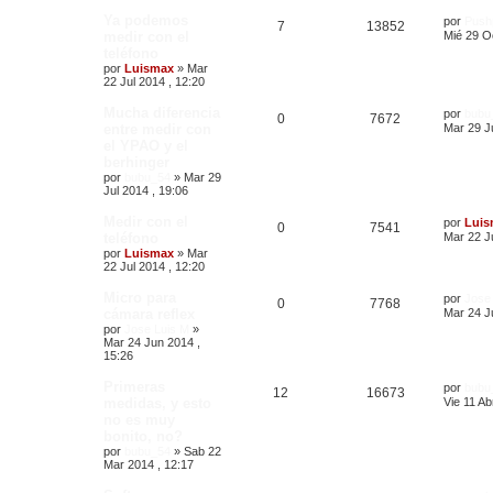
Ya podemos
por
Push
7
13852
medir con el
Mié 29 O
teléfono
por
Luismax
»
Mar
22 Jul 2014 , 12:20
Mucha diferencia
por
bubu
0
7672
entre medir con
Mar 29 Ju
el YPAO y el
berhinger
por
bubu_54
»
Mar 29
Jul 2014 , 19:06
Medir con el
por
Luis
0
7541
teléfono
Mar 22 Ju
por
Luismax
»
Mar
22 Jul 2014 , 12:20
Micro para
por
Jose
0
7768
cámara reflex
Mar 24 J
por
Jose Luis M
»
Mar 24 Jun 2014 ,
15:26
Primeras
por
bubu
12
16673
medidas, y esto
Vie 11 Ab
no es muy
bonito, no?
por
bubu_54
»
Sab 22
Mar 2014 , 12:17