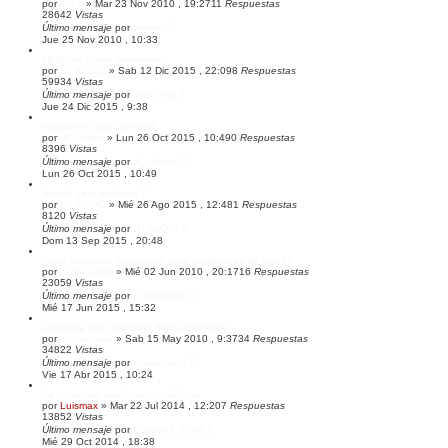
por
AxFe
»
Mar 23 Nov 2010 , 19:27
11
Respuestas
z
28642
Vistas
a
Último mensaje
por
wynton
d
Jue 25 Nov 2010 , 10:33
a
Medicion doble midwoofer
por
DJ AUDIO
»
Sab 12 Dic 2015 , 22:09
8
Respuestas
59934
Vistas
Último mensaje
por
JoanTeixi
Jue 24 Dic 2015 , 9:38
smaart en tablet android
por
dj_chispa
»
Lun 26 Oct 2015 , 10:49
0
Respuestas
8396
Vistas
Último mensaje
por
dj_chispa
Lun 26 Oct 2015 , 10:49
lspcad para windows 7
por
DJ AUDIO
»
Mié 26 Ago 2015 , 12:48
1
Respuestas
8120
Vistas
Último mensaje
por
DJ AUDIO
Dom 13 Sep 2015 , 20:48
¿que programa aconsejais para mediciones de cajas?
por
el marciano
»
Mié 02 Jun 2010 , 20:17
16
Respuestas
23059
Vistas
Último mensaje
por
el marciano
Mié 17 Jun 2015 , 15:32
problema con crossover digital behringer
por
el marciano
»
Sab 15 May 2010 , 9:37
34
Respuestas
34822
Vistas
Último mensaje
por
el marciano
Vie 17 Abr 2015 , 10:24
Ya podemos medir con el teléfono
por
Luismax
»
Mar 22 Jul 2014 , 12:20
7
Respuestas
13852
Vistas
Último mensaje
por
Pushpull_KT66
Mié 29 Oct 2014 , 18:38