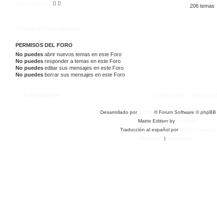
Nuevo Tema
206 temas
Volver a Índice general
PERMISOS DEL FORO
No puedes
abrir nuevos temas en este Foro
No puedes
responder a temas en este Foro
No puedes
editar sus mensajes en este Foro
No puedes
borrar sus mensajes en este Foro
Índice general
Contáctanos
Borrar co
Desarrollado por
phpBB
® Forum Software © phpBB 
Matrix Edition by
Plantillas
Traducción al español por
phpBB España
Privacidad
|
Condiciones