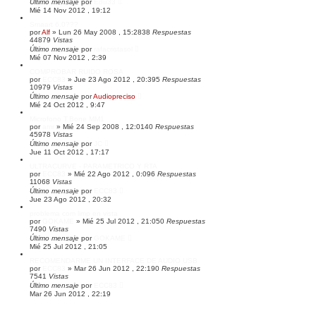
Último mensaje
por
Edu33
Mié 14 Nov 2012 , 19:12
Smaart 6.0???
por
Alf
»
Lun 26 May 2008 , 15:28
38
Respuestas
44879
Vistas
Último mensaje
por
rafacristasol
Mié 07 Nov 2012 , 2:39
COMPROBAR RUIDO ROSA
por
ECC83
»
Jue 23 Ago 2012 , 20:39
5
Respuestas
10979
Vistas
Último mensaje
por
Audiopreciso
Mié 24 Oct 2012 , 9:47
Microfono T.Bone MM1
por
amr
»
Mié 24 Sep 2008 , 12:01
40
Respuestas
45978
Vistas
Último mensaje
por
JC
Jue 11 Oct 2012 , 17:17
ULTRACURVE - PARAMETRICO Y RTA
por
ECC83
»
Mié 22 Ago 2012 , 0:09
6
Respuestas
11068
Vistas
Último mensaje
por
ECC83
Jue 23 Ago 2012 , 20:32
problema com limp en vista
por
GOKAME
»
Mié 25 Jul 2012 , 21:05
0
Respuestas
7490
Vistas
Último mensaje
por
GOKAME
Mié 25 Jul 2012 , 21:05
RECOMENDARME UN INTERFACE DE AUDIO USB
por
ECC83
»
Mar 26 Jun 2012 , 22:19
0
Respuestas
7541
Vistas
Último mensaje
por
ECC83
Mar 26 Jun 2012 , 22:19