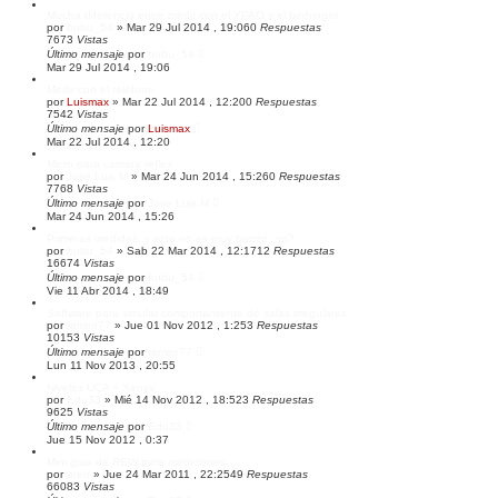
Mucha diferencia entre medir con el YPAO y el berhinger
por
bubu_54
»
Mar 29 Jul 2014 , 19:06
0
Respuestas
7673
Vistas
Último mensaje
por
bubu_54
Mar 29 Jul 2014 , 19:06
Medir con el teléfono
por
Luismax
»
Mar 22 Jul 2014 , 12:20
0
Respuestas
7542
Vistas
Último mensaje
por
Luismax
Mar 22 Jul 2014 , 12:20
Micro para cámara reflex
por
Jose Luis M
»
Mar 24 Jun 2014 , 15:26
0
Respuestas
7768
Vistas
Último mensaje
por
Jose Luis M
Mar 24 Jun 2014 , 15:26
Primeras medidas, y esto no es muy bonito, no?
por
bubu_54
»
Sab 22 Mar 2014 , 12:17
12
Respuestas
16674
Vistas
Último mensaje
por
bubu_54
Vie 11 Abr 2014 , 18:49
Software para simular comportamiento de salas irregulares
por
ramiro77
»
Jue 01 Nov 2012 , 1:25
3
Respuestas
10153
Vistas
Último mensaje
por
ramiro77
Lun 11 Nov 2013 , 20:55
Niveles UCA + Xenyx
por
Edu33
»
Mié 14 Nov 2012 , 18:52
3
Respuestas
9625
Vistas
Último mensaje
por
Edu33
Jue 15 Nov 2012 , 0:37
Mini guia de REW para mediciones.
por
areo
»
Jue 24 Mar 2011 , 22:25
49
Respuestas
66083
Vistas