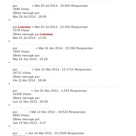
Mucha diferencia entre medir con el YPAO y el berhinger
por
bubu_54
»
Mar 29 Jul 2014 , 19:06
0
Respuestas
7698
Vistas
Último mensaje
por
bubu_54
Mar 29 Jul 2014 , 19:06
Medir con el teléfono
por
Luismax
»
Mar 22 Jul 2014 , 12:20
0
Respuestas
7579
Vistas
Último mensaje
por
Luismax
Mar 22 Jul 2014 , 12:20
Micro para cámara reflex
por
Jose Luis M
»
Mar 24 Jun 2014 , 15:26
0
Respuestas
7806
Vistas
Último mensaje
por
Jose Luis M
Mar 24 Jun 2014 , 15:26
Primeras medidas, y esto no es muy bonito, no?
por
bubu_54
»
Sab 22 Mar 2014 , 12:17
12
Respuestas
16711
Vistas
Último mensaje
por
bubu_54
Vie 11 Abr 2014 , 18:49
Software para simular comportamiento de salas irregulares
por
ramiro77
»
Jue 01 Nov 2012 , 1:25
3
Respuestas
10198
Vistas
Último mensaje
por
ramiro77
Lun 11 Nov 2013 , 20:55
Niveles UCA + Xenyx
por
Edu33
»
Mié 14 Nov 2012 , 18:52
3
Respuestas
9660
Vistas
Último mensaje
por
Edu33
Jue 15 Nov 2012 , 0:37
Mini guia de REW para mediciones.
por
areo
»
Jue 24 Mar 2011 , 22:25
49
Respuestas