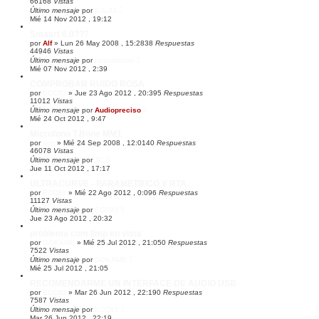
66168
Vistas
Último mensaje
por
Edu33
Mié 14 Nov 2012 , 19:12
Smaart 6.0???
por
Alf
»
Lun 26 May 2008 , 15:28
38
Respuestas
44946
Vistas
Último mensaje
por
rafacristasol
Mié 07 Nov 2012 , 2:39
COMPROBAR RUIDO ROSA
por
ECC83
»
Jue 23 Ago 2012 , 20:39
5
Respuestas
11012
Vistas
Último mensaje
por
Audiopreciso
Mié 24 Oct 2012 , 9:47
Microfono T.Bone MM1
por
amr
»
Mié 24 Sep 2008 , 12:01
40
Respuestas
46078
Vistas
Último mensaje
por
JC
Jue 11 Oct 2012 , 17:17
ULTRACURVE - PARAMETRICO Y RTA
por
ECC83
»
Mié 22 Ago 2012 , 0:09
6
Respuestas
11127
Vistas
Último mensaje
por
ECC83
Jue 23 Ago 2012 , 20:32
problema com limp en vista
por
GOKAME
»
Mié 25 Jul 2012 , 21:05
0
Respuestas
7522
Vistas
Último mensaje
por
GOKAME
Mié 25 Jul 2012 , 21:05
RECOMENDARME UN INTERFACE DE AUDIO USB
por
ECC83
»
Mar 26 Jun 2012 , 22:19
0
Respuestas
7587
Vistas
Último mensaje
por
ECC83
Mar 26 Jun 2012 , 22:19