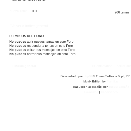
Nuevo Tema
206 temas
Volver a Índice general
PERMISOS DEL FORO
No puedes
abrir nuevos temas en este Foro
No puedes
responder a temas en este Foro
No puedes
editar sus mensajes en este Foro
No puedes
borrar sus mensajes en este Foro
Índice general
Contáctanos
Borrar co
Desarrollado por
phpBB
® Forum Software © phpBB 
Matrix Edition by
Plantillas
Traducción al español por
phpBB España
Privacidad
|
Condiciones