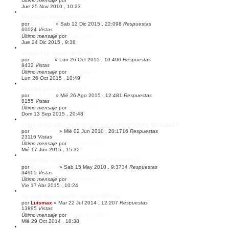
Último mensaje
por
wynton
d
Jue 25 Nov 2010 , 10:33
a
Medicion doble midwoofer
por
DJ AUDIO
»
Sab 12 Dic 2015 , 22:09
8
Respuestas
60024
Vistas
Último mensaje
por
JoanTeixi
Jue 24 Dic 2015 , 9:38
smaart en tablet android
por
dj_chispa
»
Lun 26 Oct 2015 , 10:49
0
Respuestas
8432
Vistas
Último mensaje
por
dj_chispa
Lun 26 Oct 2015 , 10:49
lspcad para windows 7
por
DJ AUDIO
»
Mié 26 Ago 2015 , 12:48
1
Respuestas
8155
Vistas
Último mensaje
por
DJ AUDIO
Dom 13 Sep 2015 , 20:48
¿que programa aconsejais para mediciones de cajas?
por
el marciano
»
Mié 02 Jun 2010 , 20:17
16
Respuestas
23116
Vistas
Último mensaje
por
el marciano
Mié 17 Jun 2015 , 15:32
problema con crossover digital behringer
por
el marciano
»
Sab 15 May 2010 , 9:37
34
Respuestas
34905
Vistas
Último mensaje
por
el marciano
Vie 17 Abr 2015 , 10:24
Ya podemos medir con el teléfono
por
Luismax
»
Mar 22 Jul 2014 , 12:20
7
Respuestas
13895
Vistas
Último mensaje
por
Pushpull_KT66
Mié 29 Oct 2014 , 18:38