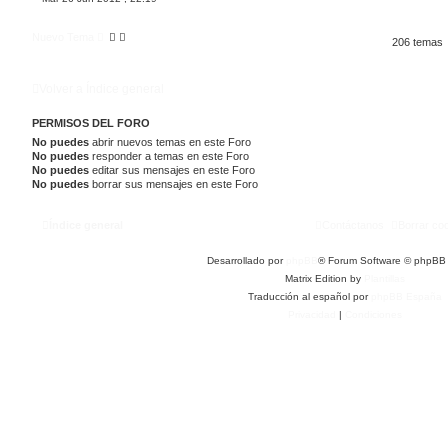
Nuevo Tema
206 temas
Volver a Índice general
PERMISOS DEL FORO
No puedes
abrir nuevos temas en este Foro
No puedes
responder a temas en este Foro
No puedes
editar sus mensajes en este Foro
No puedes
borrar sus mensajes en este Foro
Índice general
Contáctanos
Borrar co
Desarrollado por
phpBB
® Forum Software © phpBB 
Matrix Edition by
Plantillas
Traducción al español por
phpBB España
Privacidad
|
Condiciones