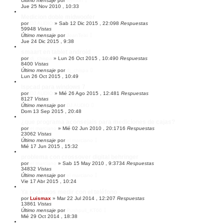
Último mensaje
por
wynton
d
Jue 25 Nov 2010 , 10:33
a
Medicion doble midwoofer
por
DJ AUDIO
»
Sab 12 Dic 2015 , 22:09
8
Respuestas
59948
Vistas
Último mensaje
por
JoanTeixi
Jue 24 Dic 2015 , 9:38
smaart en tablet android
por
dj_chispa
»
Lun 26 Oct 2015 , 10:49
0
Respuestas
8400
Vistas
Último mensaje
por
dj_chispa
Lun 26 Oct 2015 , 10:49
lspcad para windows 7
por
DJ AUDIO
»
Mié 26 Ago 2015 , 12:48
1
Respuestas
8127
Vistas
Último mensaje
por
DJ AUDIO
Dom 13 Sep 2015 , 20:48
¿que programa aconsejais para mediciones de cajas?
por
el marciano
»
Mié 02 Jun 2010 , 20:17
16
Respuestas
23062
Vistas
Último mensaje
por
el marciano
Mié 17 Jun 2015 , 15:32
problema con crossover digital behringer
por
el marciano
»
Sab 15 May 2010 , 9:37
34
Respuestas
34832
Vistas
Último mensaje
por
el marciano
Vie 17 Abr 2015 , 10:24
Ya podemos medir con el teléfono
por
Luismax
»
Mar 22 Jul 2014 , 12:20
7
Respuestas
13861
Vistas
Último mensaje
por
Pushpull_KT66
Mié 29 Oct 2014 , 18:38