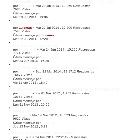
Mucha diferencia entre medir con el YPAO y el berhinger
por
bubu_54
»
Mar 29 Jul 2014 , 19:06
0
Respuestas
7680
Vistas
Último mensaje
por
bubu_54
Mar 29 Jul 2014 , 19:06
Medir con el teléfono
por
Luismax
»
Mar 22 Jul 2014 , 12:20
0
Respuestas
7548
Vistas
Último mensaje
por
Luismax
Mar 22 Jul 2014 , 12:20
Micro para cámara reflex
por
Jose Luis M
»
Mar 24 Jun 2014 , 15:26
0
Respuestas
7774
Vistas
Último mensaje
por
Jose Luis M
Mar 24 Jun 2014 , 15:26
Primeras medidas, y esto no es muy bonito, no?
por
bubu_54
»
Sab 22 Mar 2014 , 12:17
12
Respuestas
16677
Vistas
Último mensaje
por
bubu_54
Vie 11 Abr 2014 , 18:49
Software para simular comportamiento de salas irregulares
por
ramiro77
»
Jue 01 Nov 2012 , 1:25
3
Respuestas
10163
Vistas
Último mensaje
por
ramiro77
Lun 11 Nov 2013 , 20:55
Niveles UCA + Xenyx
por
Edu33
»
Mié 14 Nov 2012 , 18:52
3
Respuestas
9629
Vistas
Último mensaje
por
Edu33
Jue 15 Nov 2012 , 0:37
Mini guia de REW para mediciones.
por
areo
»
Jue 24 Mar 2011 , 22:25
49
Respuestas