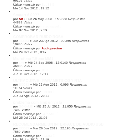
66102
Vistas
Último mensaje
por
Edu33
Mié 14 Nov 2012 , 19:12
Smaart 6.0???
por
Alf
»
Lun 26 May 2008 , 15:28
38
Respuestas
44888
Vistas
Último mensaje
por
rafacristasol
Mié 07 Nov 2012 , 2:39
COMPROBAR RUIDO ROSA
por
ECC83
»
Jue 23 Ago 2012 , 20:39
5
Respuestas
10980
Vistas
Último mensaje
por
Audiopreciso
Mié 24 Oct 2012 , 9:47
Microfono T.Bone MM1
por
amr
»
Mié 24 Sep 2008 , 12:01
40
Respuestas
46005
Vistas
Último mensaje
por
JC
Jue 11 Oct 2012 , 17:17
ULTRACURVE - PARAMETRICO Y RTA
por
ECC83
»
Mié 22 Ago 2012 , 0:09
6
Respuestas
11074
Vistas
Último mensaje
por
ECC83
Jue 23 Ago 2012 , 20:32
problema com limp en vista
por
GOKAME
»
Mié 25 Jul 2012 , 21:05
0
Respuestas
7492
Vistas
Último mensaje
por
GOKAME
Mié 25 Jul 2012 , 21:05
RECOMENDARME UN INTERFACE DE AUDIO USB
por
ECC83
»
Mar 26 Jun 2012 , 22:19
0
Respuestas
7550
Vistas
Último mensaje
por
ECC83
Mar 26 Jun 2012 , 22:19