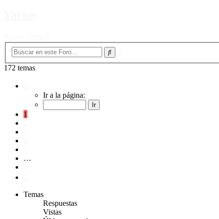
Varios
Nuevo Tema
Búsqueda
Buscar
avanzada
172 temas
Página
1
Ir a la página:
de
9
1
2
3
4
5
…
9
Siguiente
Temas
Respuestas
Vistas