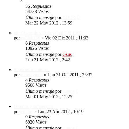
3
56
Respuestas
54738
Vistas
Último mensaje
por
YORK
Mar 22 May 2012 , 13:59
tocadiscos de valvulas dual 300 1960
por
pabloli150
»
Vie 02 Dic 2011 , 11:03
6
Respuestas
10926
Vistas
Último mensaje
por
Gsus
Lun 21 May 2012 , 2:42
Soportes monitores
por
monraymon
»
Lun 31 Oct 2011 , 23:32
4
Respuestas
9508
Vistas
Último mensaje
por
euginy
Mar 01 May 2012 , 12:25
Diseños y suferencias
por
euginy
»
Lun 23 Abr 2012 , 10:19
0
Respuestas
6820
Vistas
Último mensaje
por
euginy