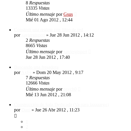
8
Respuestas
13335
Vistas
Último mensaje
por
Gsus
Mié 01 Ago 2012 , 12:44
Construir una regleta con filtro de red
por
xaviergispert
»
Jue 28 Jun 2012 , 14:12
2
Respuestas
8665
Vistas
Último mensaje
por
xaviergispert
Jue 28 Jun 2012 , 17:40
Buscando una fresadora
por
AxFe
»
Dom 20 May 2012 , 9:17
7
Respuestas
12666
Vistas
Último mensaje
por
psych0
Mié 13 Jun 2012 , 21:08
Construcción de Sala Dedicada (Va para laaaaargo)
por
Dani
»
Jue 26 Abr 2012 , 11:23
1
2