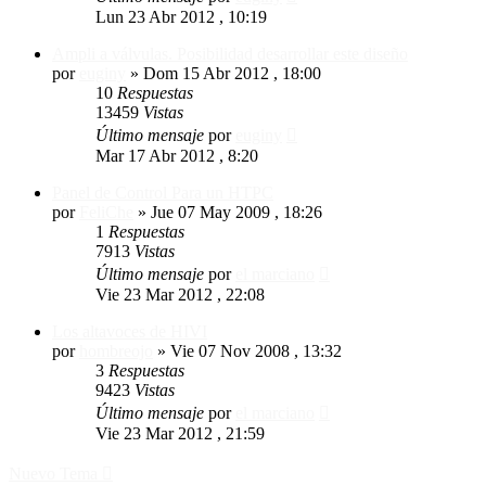
Lun 23 Abr 2012 , 10:19
Ampli a válvulas. Posibilidad desarrollar este diseño
por
euginy
»
Dom 15 Abr 2012 , 18:00
10
Respuestas
13459
Vistas
Último mensaje
por
euginy
Mar 17 Abr 2012 , 8:20
Panel de Control Para un HTPC
por
FeliChe
»
Jue 07 May 2009 , 18:26
1
Respuestas
7913
Vistas
Último mensaje
por
el marciano
Vie 23 Mar 2012 , 22:08
Los altavoces de HIVI
por
hombreojo
»
Vie 07 Nov 2008 , 13:32
3
Respuestas
9423
Vistas
Último mensaje
por
el marciano
Vie 23 Mar 2012 , 21:59
Nuevo Tema