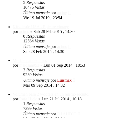
5
Respuestas
16475
Vistas
Último mensaje
por
atcing
Vie 19 Jul 2019 , 23:54
Kits desde USA - Epicure vintage
por
acimo
»
Sab 28 Feb 2015 , 14:30
0
Respuestas
12564
Vistas
Último mensaje
por
acimo
Sab 28 Feb 2015 , 14:30
Mueble para equipo.
por
malosan953
»
Lun 01 Sep 2014 , 18:53
3
Respuestas
9239
Vistas
Último mensaje
por
Luismax
Mar 09 Sep 2014 , 14:32
Volumen para 2 woofers en un mismo recinto.
por
Rafa Hielo
»
Lun 21 Jul 2014 , 10:18
1
Respuestas
7399
Vistas
Último mensaje
por
DJ AUDIO