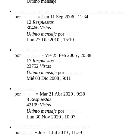
Último mensaje
Tiendas Online de audio, componentes y material diverso.
por
Isaac12
»
Lun 11 Sep 2006 , 11:34
12
Respuestas
30466
Vistas
Último mensaje
por
OCS
Lun 27 Dic 2010 , 15:19
La biblioteca
por
Domingo
»
Vie 25 Feb 2005 , 20:38
17
Respuestas
23752
Vistas
Último mensaje
por
Coque
Mié 03 Dic 2008 , 9:11
Auriculares
por
euginy
»
Mar 21 Abr 2020 , 9:38
8
Respuestas
42199
Vistas
Último mensaje
por
borjam
Lun 30 Nov 2020 , 10:07
MATRIXHIFI... tan viva como siempre
por
atcing
»
Jue 11 Jul 2019 , 11:29