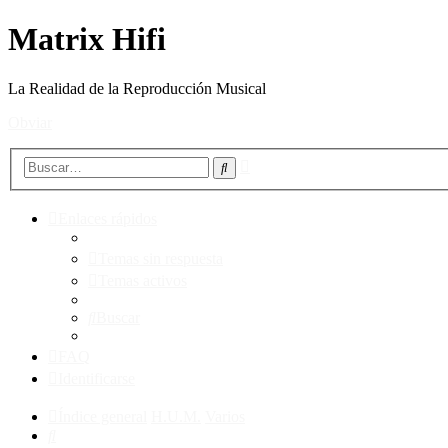
Matrix Hifi
La Realidad de la Reproducción Musical
Obviar
Búsqueda
Buscar
avanzada
Enlaces rápidos
Temas sin respuesta
Temas activos
Buscar
FAQ
Identificarse
Índice general
H.U.M.
Varios
Buscar