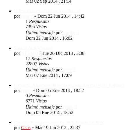
Mar 02 Sep 2014 , 21:14
Diferencias entre spikes o sorbotane
por
monty
»
Dom 22 Jun 2014 , 14:42
1
Respuestas
7395
Vistas
Último mensaje
por
Enrike
Dom 22 Jun 2014 , 16:02
Sonido Anti-Vecinos
por
NEEMO
»
Jue 26 Dic 2013 , 3:38
17
Respuestas
22807
Vistas
Último mensaje
por
pepe
Mar 07 Ene 2014 , 17:09
Proyecto: Altavoces de techo empotables con wifi - Rejillas?
por
ryuks
»
Dom 05 Ene 2014 , 18:52
0
Respuestas
6771
Vistas
Último mensaje
por
ryuks
Dom 05 Ene 2014 , 18:52
Cambio de suspensiones de un Vifa para un JPW
por
Gsus
»
Mar 19 Jun 2012 , 22:37