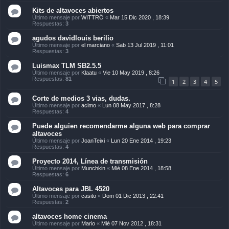
Kits de altavoces abiertos
Último mensaje por
WITTRÖ
«
Mar 15 Dic 2020 , 18:39
Respuestas:
3
agudos davidlouis berilio
Último mensaje por
el marciano
«
Sab 13 Jul 2019 , 11:01
Respuestas:
3
Luismax TLM SB2.5.5
Último mensaje por
Klaatu
«
Vie 10 May 2019 , 8:26
Respuestas:
81
1
2
3
4
5
Corte de medios 3 vias, dudas.
Último mensaje por
acimo
«
Lun 08 May 2017 , 8:28
Respuestas:
4
Puede alguien recomendarme alguna web para comprar
altavoces
Último mensaje por
JoanTeixi
«
Lun 20 Ene 2014 , 19:23
Respuestas:
4
Proyecto 2014, Línea de transmisión
Último mensaje por
Munchkin
«
Mié 08 Ene 2014 , 18:58
Respuestas:
6
Altavoces para JBL 4520
Último mensaje por
casito
«
Dom 01 Dic 2013 , 22:41
Respuestas:
2
altavoces home cinema
Último mensaje por
Mario
«
Mié 07 Nov 2012 , 18:31