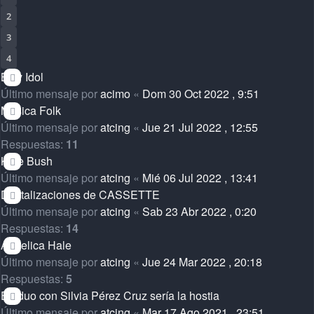
2
3
4
Billy Idol
Último mensaje por
acimo
«
Dom 30 Oct 2022 , 9:51
Musica Folk
Último mensaje por
atcing
«
Jue 21 Jul 2022 , 12:55
Respuestas:
11
Kate Bush
Último mensaje por
atcing
«
Mié 06 Jul 2022 , 13:41
Digitalizaciones de CASSETTE
Último mensaje por
atcing
«
Sab 23 Abr 2022 , 0:20
Respuestas:
14
Angelica Hale
Último mensaje por
atcing
«
Jue 24 Mar 2022 , 20:18
Respuestas:
5
En duo con Silvia Pérez Cruz sería la hostia
Último mensaje por
atcing
«
Mar 17 Ago 2021 , 23:51