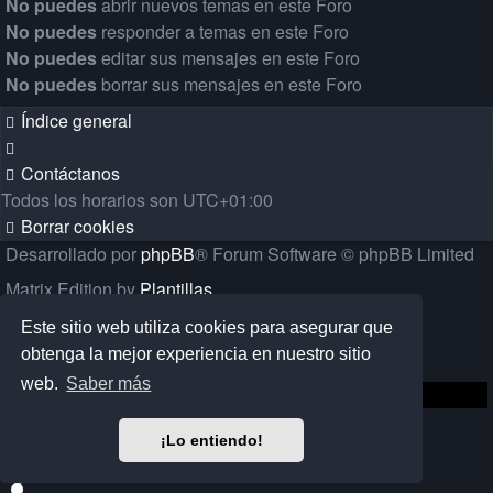
No puedes
abrir nuevos temas en este Foro
No puedes
responder a temas en este Foro
No puedes
editar sus mensajes en este Foro
No puedes
borrar sus mensajes en este Foro
Índice general
Contáctanos
Todos los horarios son
UTC+01:00
Borrar cookies
Desarrollado por
phpBB
® Forum Software © phpBB Limited
Matrix Edition by
Plantillas
Traducción al español por
phpBB España
Este sitio web utiliza cookies para asegurar que
obtenga la mejor experiencia en nuestro sitio
Privacidad
|
Condiciones
web.
Saber más
¡Lo entiendo!