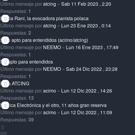
Último mensaje por
atcing
«
Sab 11 Feb 2023 , 2:20
Respuestas:
1
Hania Rani, la evocadora pianista polaca
Último mensaje por
atcing
«
Lun 23 Ene 2023 , 0:14
Respuestas:
2
Sólo apto para entendidos (acimo/atcing)
Último mensaje por
NEEMO
«
Lun 16 Ene 2023 , 17:49
Respuestas:
1
No apto para entendidos
Último mensaje por
NEEMO
«
Sab 24 Dic 2022 , 23:28
Respuestas:
1
Para ATCING
Último mensaje por
acimo
«
Lun 12 Dic 2022 , 14:26
Respuestas:
13
Musica Electrónica y el otro, 11 años gran reserva
Último mensaje por
acimo
«
Lun 12 Dic 2022 , 11:09
Respuestas:
39