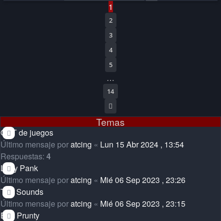
1
2
3
4
5
…
14
Siguiente
Temas
OST de juegos
Último mensaje por
atcing
«
Lun 15 Abr 2024 , 13:54
Respuestas:
4
Lady Pank
Último mensaje por
atcing
«
Mié 06 Sep 2023 , 23:26
The Sounds
Último mensaje por
atcing
«
Mié 06 Sep 2023 , 23:15
Ben Prunty