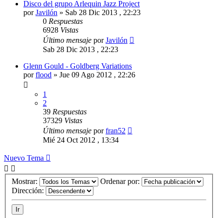
Disco del grupo Arlequin Jazz Project
por
Javilón
»
Sab 28 Dic 2013 , 22:23
0
Respuestas
6928
Vistas
Último mensaje
por
Javilón
Sab 28 Dic 2013 , 22:23
Glenn Gould - Goldberg Variations
por
flood
»
Jue 09 Ago 2012 , 22:26
1
2
39
Respuestas
37329
Vistas
Último mensaje
por
fran52
Mié 24 Oct 2012 , 13:34
Nuevo Tema
Mostrar:
Ordenar por:
Dirección: