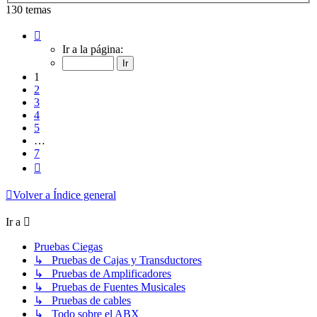
130 temas
Página
1
Ir a la página:
de
7
1
2
3
4
5
…
7
Siguiente
Volver a Índice general
Ir a
Pruebas Ciegas
↳ Pruebas de Cajas y Transductores
↳ Pruebas de Amplificadores
↳ Pruebas de Fuentes Musicales
↳ Pruebas de cables
↳ Todo sobre el ABX