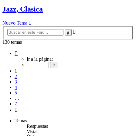
Jazz, Clásica
Nuevo Tema
Búsqueda
Buscar
avanzada
130 temas
Página
1
Ir a la página:
de
7
1
2
3
4
5
…
7
Siguiente
Temas
Respuestas
Vistas