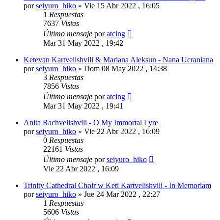
por
seiyuro_hiko
»
Vie 15 Abr 2022 , 16:05
1
Respuestas
7637
Vistas
Último mensaje
por
atcing
Mar 31 May 2022 , 19:42
Ketevan Kartvelishvili & Mariana Aleksun - Nana Ucraniana
por
seiyuro_hiko
»
Dom 08 May 2022 , 14:38
3
Respuestas
7856
Vistas
Último mensaje
por
atcing
Mar 31 May 2022 , 19:41
Anita Rachvelishvili - O My Immortal Lyre
por
seiyuro_hiko
»
Vie 22 Abr 2022 , 16:09
0
Respuestas
22161
Vistas
Último mensaje
por
seiyuro_hiko
Vie 22 Abr 2022 , 16:09
Trinity Cathedral Choir w Keti Kartvelishvili - In Memoriam
por
seiyuro_hiko
»
Jue 24 Mar 2022 , 22:27
1
Respuestas
5606
Vistas