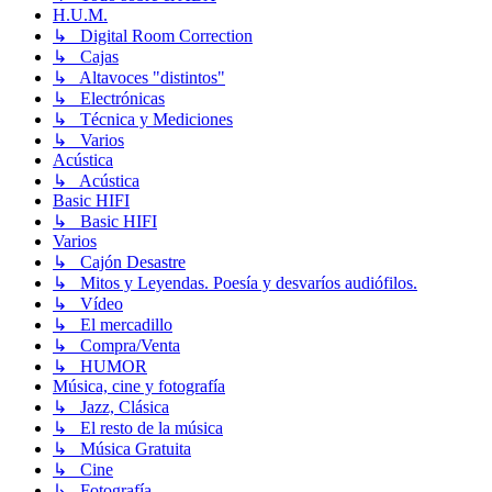
H.U.M.
↳ Digital Room Correction
↳ Cajas
↳ Altavoces "distintos"
↳ Electrónicas
↳ Técnica y Mediciones
↳ Varios
Acústica
↳ Acústica
Basic HIFI
↳ Basic HIFI
Varios
↳ Cajón Desastre
↳ Mitos y Leyendas. Poesía y desvaríos audiófilos.
↳ Vídeo
↳ El mercadillo
↳ Compra/Venta
↳ HUMOR
Música, cine y fotografía
↳ Jazz, Clásica
↳ El resto de la música
↳ Música Gratuita
↳ Cine
↳ Fotografía