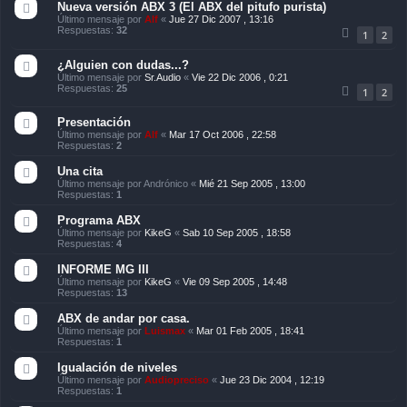
Nueva versión ABX 3 (El ABX del pitufo purista)
Último mensaje por
Alf
«
Jue 27 Dic 2007 , 13:16
Respuestas:
32
1
2
¿Alguien con dudas...?
Último mensaje por
Sr.Audio
«
Vie 22 Dic 2006 , 0:21
Respuestas:
25
1
2
Presentación
Último mensaje por
Alf
«
Mar 17 Oct 2006 , 22:58
Respuestas:
2
Una cita
Último mensaje por
Andrónico
«
Mié 21 Sep 2005 , 13:00
Respuestas:
1
Programa ABX
Último mensaje por
KikeG
«
Sab 10 Sep 2005 , 18:58
Respuestas:
4
INFORME MG III
Último mensaje por
KikeG
«
Vie 09 Sep 2005 , 14:48
Respuestas:
13
ABX de andar por casa.
Último mensaje por
Luismax
«
Mar 01 Feb 2005 , 18:41
Respuestas:
1
Igualación de niveles
Último mensaje por
Audiopreciso
«
Jue 23 Dic 2004 , 12:19
Respuestas:
1