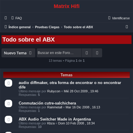
Matrix Hifi
FAQ
Identificarse
B
Índice general
Pruebas Ciegas
Todo sobre el ABX
u
Todo sobre el ABX
s
c
Buscar
Búsqueda avanza
Nuevo Tema
a
13 temas • Página
1
de
1
r
Temas
audio diffmaker, otra forma de encontrar o no encontrar
dife
Último mensaje por
Rubycon
«
Mié 28 Oct 2009 , 19:46
Respuestas:
5
Conmutación cutre-salchichera
Último mensaje por
Rainmetall
«
Mar 16 Dic 2008 , 16:13
Respuestas:
1
ABX Audio Switcher Made in Argentina
Último mensaje por
Kbza
«
Dom 10 Feb 2008 , 18:34
Respuestas:
10