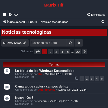
Matrix Hifi
FAQ
Identificarse
B
Índice general
Futuro
Noticias tecnológicas
u
Noticias tecnológicas
s
c
Buscar
Búsqueda avanza
Nuevo Tema
a
Página
1
de
20
r
1
2
3
4
5
20
Siguiente
381 temas
…
Temas
La biblia de los Windows Desatendidos
Último mensaje por
Kir
«
Mié 13 Jul 2011 , 23:10
Respuestas:
80
1
2
3
4
5
Cámara que captura campos de luz
Último mensaje por
Audiopreciso
«
Lun 01 Oct 2012 , 21:34
Nuevo IOs 6
Último mensaje por
encarni
«
Vie 28 Sep 2012 , 15:16
Respuestas:
11