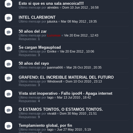
Esto si que es una sala anecoica!!!!
Último mensaje por
atreides
«
Dom 10 Jun 2012 , 16:58
INTEL CLAREMONT
Último mensaje por
juluska
«
Mar 08 May 2012 , 19:35
50 años del zar
Último mensaje por
Luismax
«
Vie 20 Ene 2012 , 12:43
Respuestas:
1
Se cargan Megaupload
Último mensaje por
Enrike
«
Vie 20 Ene 2012 , 10:06
Respuestas:
3
50 años del rayo
Último mensaje por
juanma666
«
Mar 26 Oct 2010 , 20:35
GRAFENO: EL INCREIBLE MATERIAL DEL FUTURO
Último mensaje por
Windowsill
«
Dom 10 Oct 2010 , 23:13
Respuestas:
3
Vista sist inoperativo - Fallo ipod4 - Apaga internet
Último mensaje por
Iago
«
Mar 13 Jul 2010 , 18:42
Respuestas:
4
O ESTAMOS TONTOS, O ESTAMOS TONTOS.
Último mensaje por
vivaldi
«
Dom 30 May 2010 , 21:51
Respuestas:
9
Templamiento global, por fin
Último mensaje por
Iago
«
Jue 27 May 2010 , 5:19
Respuestas:
14