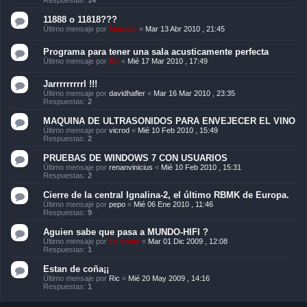
11888 o 11818???
Último mensaje por
Marcelo
«
Mar 13 Abr 2010 , 21:45
Programa para tener una sala acusticamente perfecta
Último mensaje por
Kir
«
Mié 17 Mar 2010 , 17:49
Jarrrrrrrrrl !!!
Último mensaje por
davidhafler
«
Mar 16 Mar 2010 , 23:35
Respuestas:
2
MAQUINA DE ULTRASONIDOS PARA ENVEJECER EL VINO
Último mensaje por
vicrod
«
Mié 10 Feb 2010 , 15:49
Respuestas:
2
PRUEBAS DE WINDOWS 7 CON USUARIOS
Último mensaje por
renanvinicius
«
Mié 10 Feb 2010 , 15:31
Respuestas:
2
Cierre de la central Ignalina-2, el último RBMK de Europa.
Último mensaje por
pepo
«
Mié 06 Ene 2010 , 11:46
Respuestas:
9
Aguien sabe que pasa a MUNDO-HIFI ?
Último mensaje por
Luismax
«
Mar 01 Dic 2009 , 12:08
Respuestas:
1
Estan de coña¡¡
Último mensaje por
Ric
«
Mié 20 May 2009 , 14:16
Respuestas:
1