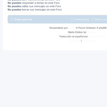
No puedes
responder a temas en este Foro
No puedes
editar sus mensajes en este Foro
No puedes
borrar sus mensajes en este Foro
Índice general
Contáctanos
Borrar co
Desarrollado por
phpBB
® Forum Software © phpBB 
Matrix Edition by
Plantillas
Traducción al español por
phpBB España
Privacidad
|
Condiciones