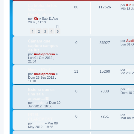
La biblia de los
por
Kir
80
112526
Mié 13 Ju
Windows
Desatendidos
por
Kir
»
Sab 11 Ago
2007 , 11:13
1
2
3
4
5
Cámara que
por
Audi
0
36927
Lun 01 O
captura campos
de luz
por
Audiopreciso
»
Lun 01 Oct 2012 ,
21:34
Nuevo IOs 6
por
encar
11
15260
Vie 28 Se
por
Audiopreciso
»
Dom 23 Sep 2012 ,
11:10
Esto si que es
por
atrei
0
7338
Dom 10 J
una sala
anecoica!!!!
por
atreides
»
Dom 10
Jun 2012 , 16:58
INTEL
por
julus
0
7251
Mar 08 M
CLAREMONT
por
juluska
»
Mar 08
May 2012 , 19:35