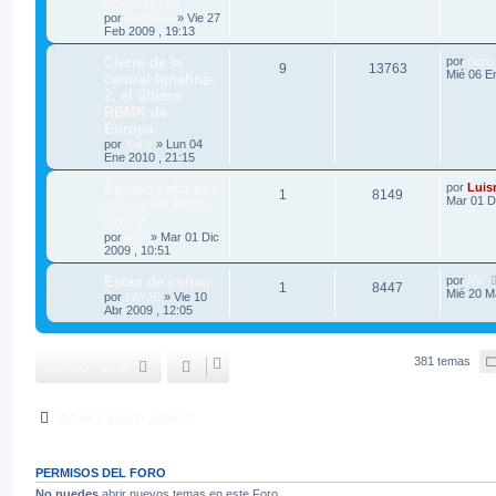
USUARIOS
por
Rubycon
»
Vie 27
Feb 2009 , 19:13
Cierre de la
por
pepo
9
13763
Mié 06 E
central Ignalina-
2, el último
RBMK de
Europa.
por
Xarly
»
Lun 04
Ene 2010 , 21:15
Aguien sabe que
por
Luis
1
8149
Mar 01 D
pasa a MUNDO-
HIFI ?
por
noel
»
Mar 01 Dic
2009 , 10:51
Estan de coña¡¡
por
Ric
1
8447
Mié 20 M
por
FAYJE
»
Vie 10
Abr 2009 , 12:05
381 temas
Nuevo Tema
Volver a Índice general
PERMISOS DEL FORO
No puedes
abrir nuevos temas en este Foro