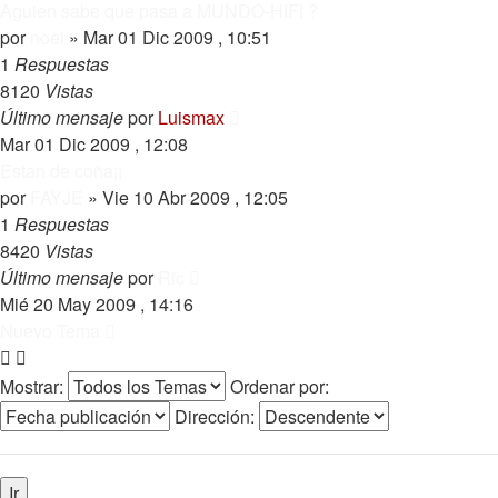
Aguien sabe que pasa a MUNDO-HIFI ?
por
noel
»
Mar 01 Dic 2009 , 10:51
1
Respuestas
8120
Vistas
Último mensaje
por
Luismax
Mar 01 Dic 2009 , 12:08
Estan de coña¡¡
por
FAYJE
»
Vie 10 Abr 2009 , 12:05
1
Respuestas
8420
Vistas
Último mensaje
por
Ric
Mié 20 May 2009 , 14:16
Nuevo Tema
Mostrar:
Ordenar por:
Dirección: