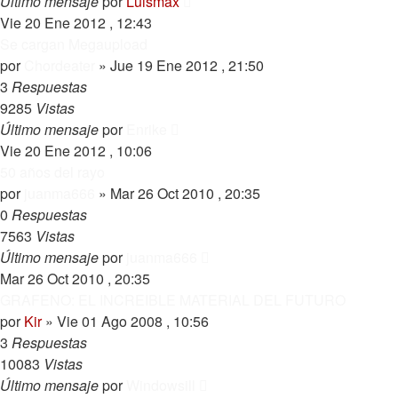
Último mensaje
por
Luismax
Vie 20 Ene 2012 , 12:43
Se cargan Megaupload
por
Chordeater
»
Jue 19 Ene 2012 , 21:50
3
Respuestas
9285
Vistas
Último mensaje
por
Enrike
Vie 20 Ene 2012 , 10:06
50 años del rayo
por
juanma666
»
Mar 26 Oct 2010 , 20:35
0
Respuestas
7563
Vistas
Último mensaje
por
juanma666
Mar 26 Oct 2010 , 20:35
GRAFENO: EL INCREIBLE MATERIAL DEL FUTURO
por
Kir
»
Vie 01 Ago 2008 , 10:56
3
Respuestas
10083
Vistas
Último mensaje
por
Windowsill