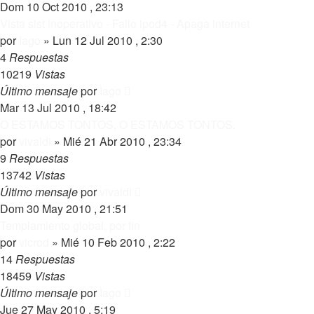
Dom 10 Oct 2010 , 23:13
Vista sist inoperativo - Fallo ipod4 - Apaga internet
por
Iago
»
Lun 12 Jul 2010 , 2:30
4
Respuestas
10219
Vistas
Último mensaje
por
Iago
Mar 13 Jul 2010 , 18:42
O ESTAMOS TONTOS, O ESTAMOS TONTOS.
por
vivaldi
»
Mié 21 Abr 2010 , 23:34
9
Respuestas
13742
Vistas
Último mensaje
por
vivaldi
Dom 30 May 2010 , 21:51
Templamiento global, por fin
por
vicrod
»
Mié 10 Feb 2010 , 2:22
14
Respuestas
18459
Vistas
Último mensaje
por
Iago
Jue 27 May 2010 , 5:19