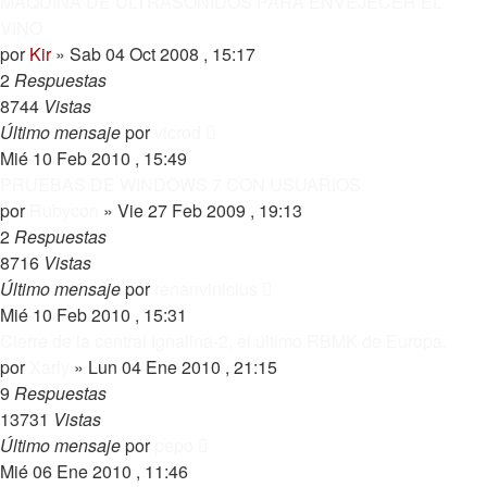
MAQUINA DE ULTRASONIDOS PARA ENVEJECER EL
VINO
por
Kir
»
Sab 04 Oct 2008 , 15:17
2
Respuestas
8744
Vistas
Último mensaje
por
vicrod
Mié 10 Feb 2010 , 15:49
PRUEBAS DE WINDOWS 7 CON USUARIOS
por
Rubycon
»
Vie 27 Feb 2009 , 19:13
2
Respuestas
8716
Vistas
Último mensaje
por
renanvinicius
Mié 10 Feb 2010 , 15:31
Cierre de la central Ignalina-2, el último RBMK de Europa.
por
Xarly
»
Lun 04 Ene 2010 , 21:15
9
Respuestas
13731
Vistas
Último mensaje
por
pepo
Mié 06 Ene 2010 , 11:46