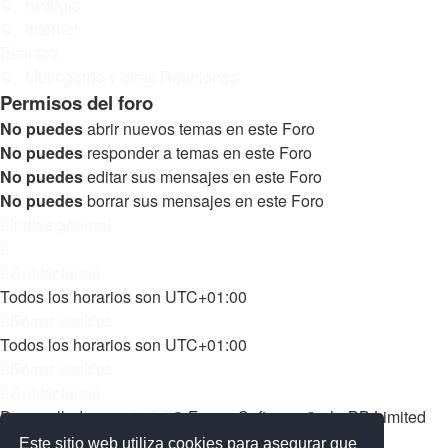
↳ Energía
↳ Internet
Eventos
↳ Molingordo y otras Reuniones
Permisos del foro
No puedes
abrir nuevos temas en este Foro
No puedes
responder a temas en este Foro
No puedes
editar sus mensajes en este Foro
No puedes
borrar sus mensajes en este Foro
Índice general
Contáctanos
Todos los horarios son
UTC+01:00
Borrar cookies
Todos los horarios son
UTC+01:00
Borrar cookies
Contáctanos
Desarrollado por
phpBB
® Forum Software © phpBB Limited
Matrix Edition by
Plantillas
Este sitio web utiliza cookies para asegurar que