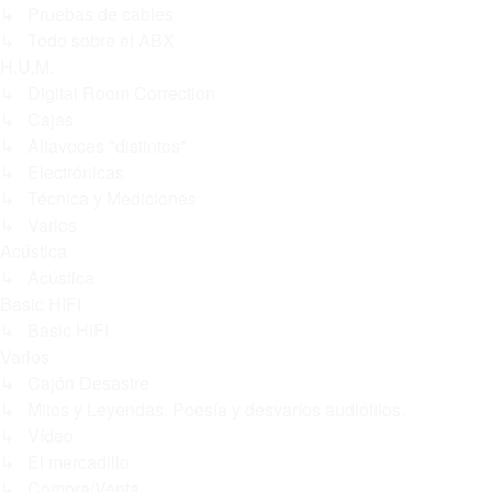
↳ Pruebas de cables
↳ Todo sobre el ABX
H.U.M.
↳ Digital Room Correction
↳ Cajas
↳ Altavoces "distintos"
↳ Electrónicas
↳ Técnica y Mediciones
↳ Varios
Acústica
↳ Acústica
Basic HIFI
↳ Basic HIFI
Varios
↳ Cajón Desastre
↳ Mitos y Leyendas. Poesía y desvaríos audiófilos.
↳ Vídeo
↳ El mercadillo
↳ Compra/Venta