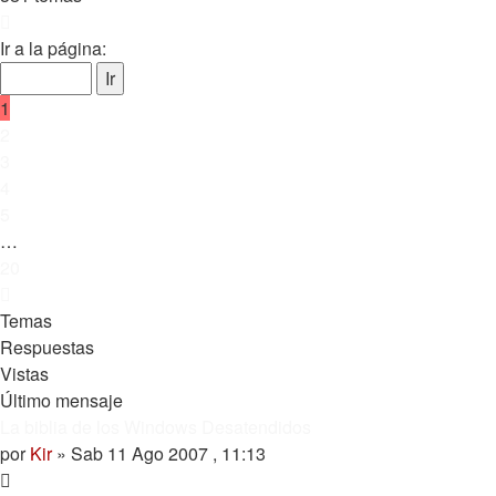
Página
1
Ir a la página:
de
20
1
2
3
4
5
…
20
Siguiente
Temas
Respuestas
Vistas
Último mensaje
La biblia de los Windows Desatendidos
por
Kir
»
Sab 11 Ago 2007 , 11:13