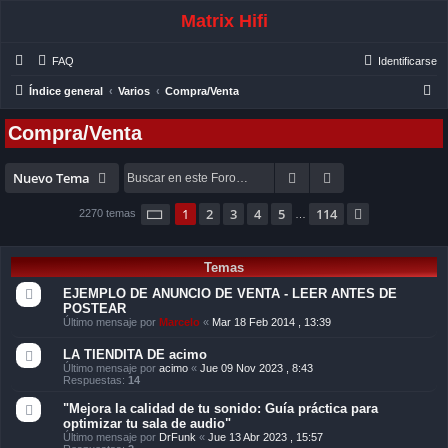
Matrix Hifi
FAQ
Identificarse
B
Índice general
Varios
Compra/Venta
u
Compra/Venta
s
c
Buscar
Búsqueda avanza
Nuevo Tema
a
r
Página
1
de
114
1
2
3
4
5
114
Siguiente
2270 temas
…
Temas
EJEMPLO DE ANUNCIO DE VENTA - LEER ANTES DE
POSTEAR
Último mensaje por
Marcelo
«
Mar 18 Feb 2014 , 13:39
LA TIENDITA DE acimo
Último mensaje por
acimo
«
Jue 09 Nov 2023 , 8:43
Respuestas:
14
"Mejora la calidad de tu sonido: Guía práctica para
optimizar tu sala de audio"
Último mensaje por
DrFunk
«
Jue 13 Abr 2023 , 15:57