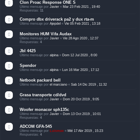
Clon Proac Response ONE S
Último mensaje por
Javier
«
Mar 23 Feb 2021 , 19:40
Respuestas:
11
Compro dbx driverack pa2 y dux rta-m
Último mensaje por
Ajepdel
«
Vie 05 Feb 2021 , 13:18
Monitores HUM Vifa Audax
Último mensaje por
Javier
«
Vie 28 Ago 2020 , 12:37
Respuestas:
4
Jbl 4425
Último mensaje por
alpina
«
Dom 12 Jul 2020 , 8:00
Spendor
Último mensaje por
alpina
«
Lun 16 Mar 2020 , 17:12
Netbook packard bell
Último mensaje por
el marciano
«
Sab 14 Dic 2019 , 11:32
Grasa transporte cd/dvd
Último mensaje por
Javier
«
Dom 20 Oct 2019 , 9:05
Woofer monacor sph135c
Último mensaje por
Javier
«
Dom 13 Oct 2019 , 10:01
Respuestas:
4
ADCOM GFA-545
Último mensaje por
Luismax
«
Mié 17 Abr 2019 , 15:23
Respuestas:
4