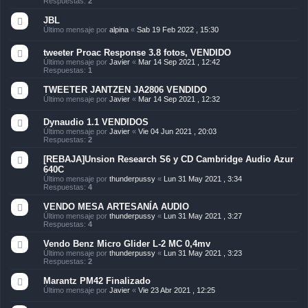
Respuestas:
2
JBL
Último mensaje por
alpina
«
Sab 19 Feb 2022 , 15:30
tweeter Proac Response 3.8 fotos, VENDIDO
Último mensaje por
Javier
«
Mar 14 Sep 2021 , 12:42
Respuestas:
1
TWEETER JANTZEN JA2806 VENDIDO
Último mensaje por
Javier
«
Mar 14 Sep 2021 , 12:32
Dynaudio 1.1 VENDIDOS
Último mensaje por
Javier
«
Vie 04 Jun 2021 , 20:03
Respuestas:
2
[REBAJA]Unsion Research S6 y CD Cambridge Audio Azur
640C
Último mensaje por
thunderpussy
«
Lun 31 May 2021 , 3:34
Respuestas:
4
VENDO MESA ARTESANÍA AUDIO
Último mensaje por
thunderpussy
«
Lun 31 May 2021 , 3:27
Respuestas:
4
Vendo Benz Micro Glider L-2 MC 0,4mv
Último mensaje por
thunderpussy
«
Lun 31 May 2021 , 3:23
Respuestas:
2
Marantz PM42 Finalizado
Último mensaje por
Javier
«
Vie 23 Abr 2021 , 12:25