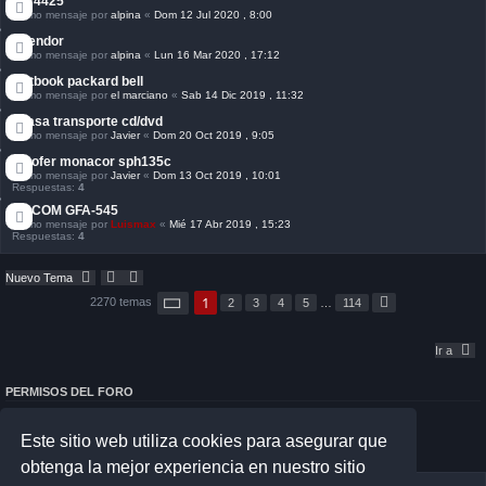
Jbl 4425
Último mensaje por
alpina
«
Dom 12 Jul 2020 , 8:00
Spendor
Último mensaje por
alpina
«
Lun 16 Mar 2020 , 17:12
Netbook packard bell
Último mensaje por
el marciano
«
Sab 14 Dic 2019 , 11:32
Grasa transporte cd/dvd
Último mensaje por
Javier
«
Dom 20 Oct 2019 , 9:05
Woofer monacor sph135c
Último mensaje por
Javier
«
Dom 13 Oct 2019 , 10:01
Respuestas:
4
ADCOM GFA-545
Último mensaje por
Luismax
«
Mié 17 Abr 2019 , 15:23
Respuestas:
4
Nuevo Tema
P
1
2270 temas
2
3
4
5
…
114
S
á
i
g
g
i
u
Ir a
n
i
a
e
1
n
d
PERMISOS DEL FORO
t
e
e
No puedes
abrir nuevos temas en este Foro
1
No puedes
responder a temas en este Foro
1
Este sitio web utiliza cookies para asegurar que
4
No puedes
editar sus mensajes en este Foro
No puedes
borrar sus mensajes en este Foro
obtenga la mejor experiencia en nuestro sitio