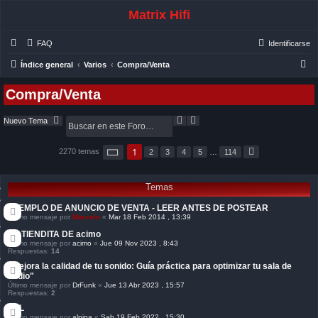
Matrix Hifi
FAQ
Identificarse
B
Índice general
Varios
Compra/Venta
u
Compra/Venta
s
c
B
B
Nuevo Tema
u
ú
a
s
s
c
q
r
P
1
2270 temas
2
3
4
5
…
114
S
á
a
u
i
g
r
e
g
i
u
d
n
Temas
i
a
a
e
a
1
n
EJEMPLO DE ANUNCIO DE VENTA - LEER ANTES DE POSTEAR
v
d
t
Último mensaje por
Marcelo
«
Mar 18 Feb 2014 , 13:39
e
a
e
1
n
LA TIENDITA DE acimo
1
z
4
Último mensaje por
acimo
«
Jue 09 Nov 2023 , 8:43
a
Respuestas:
14
d
"Mejora la calidad de tu sonido: Guía práctica para optimizar tu sala de
a
audio"
Último mensaje por
DrFunk
«
Jue 13 Abr 2023 , 15:57
Respuestas:
2
JBL
Último mensaje por
alpina
«
Sab 19 Feb 2022 , 15:30