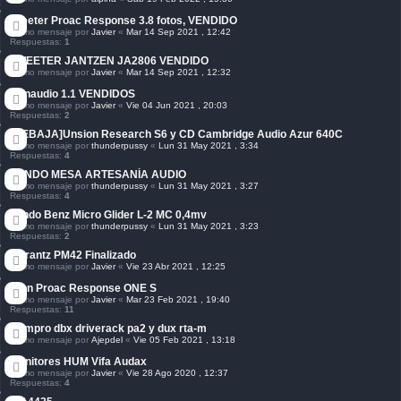
tweeter Proac Response 3.8 fotos, VENDIDO
Último mensaje por
Javier
«
Mar 14 Sep 2021 , 12:42
Respuestas:
1
TWEETER JANTZEN JA2806 VENDIDO
Último mensaje por
Javier
«
Mar 14 Sep 2021 , 12:32
Dynaudio 1.1 VENDIDOS
Último mensaje por
Javier
«
Vie 04 Jun 2021 , 20:03
Respuestas:
2
[REBAJA]Unsion Research S6 y CD Cambridge Audio Azur 640C
Último mensaje por
thunderpussy
«
Lun 31 May 2021 , 3:34
Respuestas:
4
VENDO MESA ARTESANÍA AUDIO
Último mensaje por
thunderpussy
«
Lun 31 May 2021 , 3:27
Respuestas:
4
Vendo Benz Micro Glider L-2 MC 0,4mv
Último mensaje por
thunderpussy
«
Lun 31 May 2021 , 3:23
Respuestas:
2
Marantz PM42 Finalizado
Último mensaje por
Javier
«
Vie 23 Abr 2021 , 12:25
Clon Proac Response ONE S
Último mensaje por
Javier
«
Mar 23 Feb 2021 , 19:40
Respuestas:
11
Compro dbx driverack pa2 y dux rta-m
Último mensaje por
Ajepdel
«
Vie 05 Feb 2021 , 13:18
Monitores HUM Vifa Audax
Último mensaje por
Javier
«
Vie 28 Ago 2020 , 12:37
Respuestas:
4