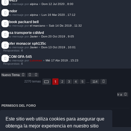
Jbl 4425
Último mensaje por
alpina
«
Dom 12 Jul 2020 , 8:00
Spendor
Último mensaje por
alpina
«
Lun 16 Mar 2020 , 17:12
Netbook packard bell
Último mensaje por
el marciano
«
Sab 14 Dic 2019 , 11:32
Grasa transporte cd/dvd
Último mensaje por
Javier
«
Dom 20 Oct 2019 , 9:05
Woofer monacor sph135c
Último mensaje por
Javier
«
Dom 13 Oct 2019 , 10:01
Respuestas:
4
ADCOM GFA-545
Último mensaje por
Luismax
«
Mié 17 Abr 2019 , 15:23
Respuestas:
4
Nuevo Tema
P
1
2270 temas
2
3
4
5
…
114
S
á
i
g
g
i
u
Ir a
n
i
a
e
1
n
d
PERMISOS DEL FORO
t
e
e
No puedes
abrir nuevos temas en este Foro
1
No puedes
responder a temas en este Foro
1
Este sitio web utiliza cookies para asegurar que
4
No puedes
editar sus mensajes en este Foro
No puedes
borrar sus mensajes en este Foro
obtenga la mejor experiencia en nuestro sitio