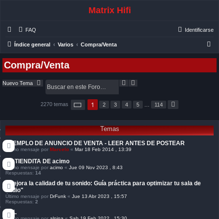
Matrix Hifi
FAQ
Identificarse
B
Índice general
Varios
Compra/Venta
u
Compra/Venta
s
c
B
B
Nuevo Tema
u
ú
a
s
s
c
q
r
P
1
2270 temas
2
3
4
5
…
114
S
á
a
u
i
g
r
e
g
i
u
d
n
Temas
i
a
a
e
a
1
n
EJEMPLO DE ANUNCIO DE VENTA - LEER ANTES DE POSTEAR
v
d
t
Último mensaje por
Marcelo
«
Mar 18 Feb 2014 , 13:39
e
a
e
1
n
LA TIENDITA DE acimo
1
z
4
Último mensaje por
acimo
«
Jue 09 Nov 2023 , 8:43
a
Respuestas:
14
d
"Mejora la calidad de tu sonido: Guía práctica para optimizar tu sala de
a
audio"
Último mensaje por
DrFunk
«
Jue 13 Abr 2023 , 15:57
Respuestas:
2
JBL
Último mensaje por
alpina
«
Sab 19 Feb 2022 , 15:30