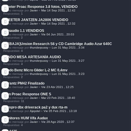
tweeter Proac Response 3.8 fotos, VENDIDO
Último mensaje por
Javier
«
Mar 14 Sep 2021 , 12:42
Respuestas:
1
TWEETER JANTZEN JA2806 VENDIDO
Último mensaje por
Javier
«
Mar 14 Sep 2021 , 12:32
Dynaudio 1.1 VENDIDOS
Último mensaje por
Javier
«
Vie 04 Jun 2021 , 20:03
Respuestas:
2
[REBAJA]Unsion Research S6 y CD Cambridge Audio Azur 640C
Último mensaje por
thunderpussy
«
Lun 31 May 2021 , 3:34
Respuestas:
4
VENDO MESA ARTESANÍA AUDIO
Último mensaje por
thunderpussy
«
Lun 31 May 2021 , 3:27
Respuestas:
4
Vendo Benz Micro Glider L-2 MC 0,4mv
Último mensaje por
thunderpussy
«
Lun 31 May 2021 , 3:23
Respuestas:
2
Marantz PM42 Finalizado
Último mensaje por
Javier
«
Vie 23 Abr 2021 , 12:25
Clon Proac Response ONE S
Último mensaje por
Javier
«
Mar 23 Feb 2021 , 19:40
Respuestas:
11
Compro dbx driverack pa2 y dux rta-m
Último mensaje por
Ajepdel
«
Vie 05 Feb 2021 , 13:18
Monitores HUM Vifa Audax
Último mensaje por
Javier
«
Vie 28 Ago 2020 , 12:37
Respuestas:
4