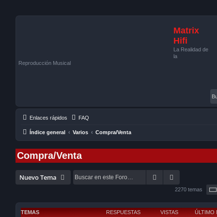
Matrix
Hifi
La Realidad de
la
Reproducción Musical
Enlaces rápidos
FAQ
Índice general
Varios
Compra/Venta
Compra/Venta
Buscar
Búsqueda av
Nuevo Tema
2270 temas
TEMAS
RESPUESTAS
VISTAS
ÚLTIMO