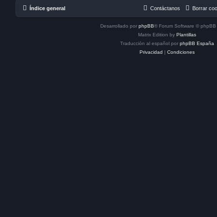
Índice general
Contáctanos
Borrar co
Desarrollado por
phpBB
® Forum Software © phpBB 
Matrix Edition by
Plantillas
Traducción al español por
phpBB España
Privacidad
|
Condiciones