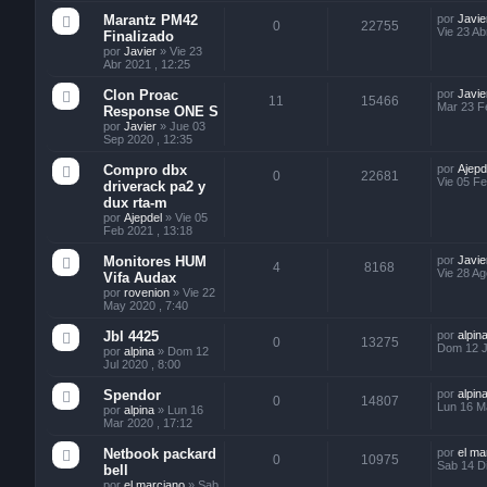
Marantz PM42
por
Javie
0
22755
Vie 23 Ab
Finalizado
por
Javier
»
Vie 23
Abr 2021 , 12:25
Clon Proac
por
Javie
11
15466
Mar 23 F
Response ONE S
por
Javier
»
Jue 03
Sep 2020 , 12:35
Compro dbx
por
Ajepd
0
22681
Vie 05 Fe
driverack pa2 y
dux rta-m
por
Ajepdel
»
Vie 05
Feb 2021 , 13:18
Monitores HUM
por
Javie
4
8168
Vie 28 Ag
Vifa Audax
por
rovenion
»
Vie 22
May 2020 , 7:40
Jbl 4425
por
alpin
0
13275
Dom 12 Ju
por
alpina
»
Dom 12
Jul 2020 , 8:00
Spendor
por
alpin
0
14807
Lun 16 M
por
alpina
»
Lun 16
Mar 2020 , 17:12
Netbook packard
por
el ma
0
10975
Sab 14 Di
bell
por
el marciano
»
Sab