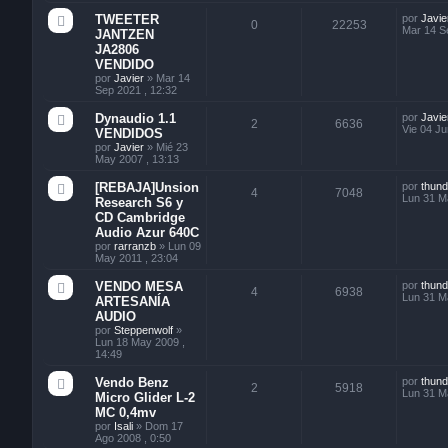
TWEETER
por
Javie
0
22253
Mar 14 S
JANTZEN
JA2806
VENDIDO
por
Javier
»
Mar 14
Sep 2021 , 12:32
Dynaudio 1.1
por
Javie
2
6636
Vie 04 Ju
VENDIDOS
por
Javier
»
Mié 23
May 2007 , 13:13
[REBAJA]Unsion
por
thun
4
7048
Lun 31 M
Research S6 y
CD Cambridge
Audio Azur 640C
por
rarranzb
»
Lun 09
May 2011 , 23:04
VENDO MESA
por
thun
4
6938
Lun 31 M
ARTESANÍA
AUDIO
por
Steppenwolf
»
Lun 18 May 2009 ,
14:49
Vendo Benz
por
thun
2
5918
Lun 31 M
Micro Glider L-2
MC 0,4mv
por
Isali
»
Dom 17
Ago 2008 , 0:50