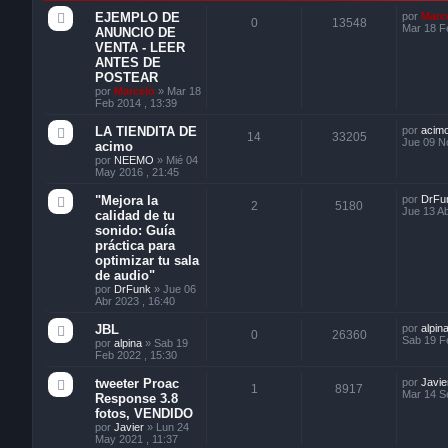
EJEMPLO DE
por
Marc
0
13548
Mar 18 F
ANUNCIO DE
VENTA - LEER
ANTES DE
POSTEAR
por
Marcelo
»
Mar 18
Feb 2014 , 13:39
LA TIENDITA DE
por
acim
14
33205
Jue 09 N
acimo
por
NEEMO
»
Mié 04
May 2016 , 21:45
"Mejora la
por
DrFu
2
5180
Jue 13 Ab
calidad de tu
sonido: Guía
práctica para
optimizar tu sala
de audio"
por
DrFunk
»
Jue 06
Abr 2023 , 16:40
JBL
por
alpin
0
26360
Sab 19 F
por
alpina
»
Sab 19
Feb 2022 , 15:30
tweeter Proac
por
Javie
1
8917
Mar 14 S
Response 3.8
fotos, VENDIDO
por
Javier
»
Lun 24
May 2021 , 11:37