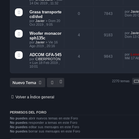
14 Dic 2019 , 11:32
Grasa transporte
por
Javie
0
7843
Dom 20 O
cd/dvd
por
Javier
»
Dom 20
Oct 2019 , 9:05
Woofer monacor
por
Javie
4
9183
Dom 13 O
sph135c
por
Javier
»
Vie 16
Ago 2019 , 20:16
ADCOM GFA-545
por
Luis
4
9843
Mié 17 Ab
por
CIBERPROTON
»
Lun 18 Feb 2019 ,
10:01
2270 temas
Nuevo Tema
Volver a Índice general
PERMISOS DEL FORO
No puedes
abrir nuevos temas en este Foro
No puedes
responder a temas en este Foro
No puedes
editar sus mensajes en este Foro
No puedes
borrar sus mensajes en este Foro